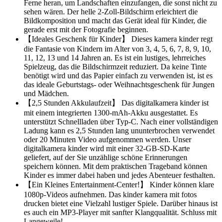
Ferne heran, um Landschaften einzufangen, die sonst nicht zu
sehen wären. Der helle 2-Zoll-Bildschirm erleichtert die
Bildkomposition und macht das Gerät ideal für Kinder, die
gerade erst mit der Fotografie beginnen.
【Ideales Geschenk für Kinder】 Dieses kamera kinder regt
die Fantasie von Kindern im Alter von 3, 4, 5, 6, 7, 8, 9, 10,
11, 12, 13 und 14 Jahren an. Es ist ein lustiges, lehrreiches
Spielzeug, das die Bildschirmzeit reduziert. Da keine Tinte
benötigt wird und das Papier einfach zu verwenden ist, ist es
das ideale Geburtstags- oder Weihnachtsgeschenk für Jungen
und Mädchen.
【2,5 Stunden Akkulaufzeit】 Das digitalkamera kinder ist
mit einem integrierten 1300-mAh-Akku ausgestattet. Es
unterstützt Schnellladen über Typ-C. Nach einer vollständigen
Ladung kann es 2,5 Stunden lang ununterbrochen verwendet
oder 20 Minuten Video aufgenommen werden. Unser
digitalkamera kinder wird mit einer 32-GB-SD-Karte
geliefert, auf der Sie unzählige schöne Erinnerungen
speichern können. Mit dem praktischen Trageband können
Kinder es immer dabei haben und jedes Abenteuer festhalten.
【Ein Kleines Entertainment-Center!】 Kinder können klare
1080p-Videos aufnehmen. Das kinder kamera mit fotos
drucken bietet eine Vielzahl lustiger Spiele. Darüber hinaus ist
es auch ein MP3-Player mit sanfter Klangqualität. Schluss mit
Langeweile!