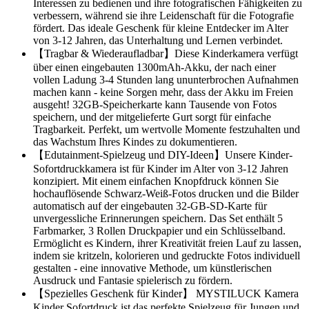
Interessen zu bedienen und ihre fotografischen Fähigkeiten zu
verbessern, während sie ihre Leidenschaft für die Fotografie
fördert. Das ideale Geschenk für kleine Entdecker im Alter
von 3-12 Jahren, das Unterhaltung und Lernen verbindet.
【Tragbar & Wiederaufladbar】Diese Kinderkamera verfügt
über einen eingebauten 1300mAh-Akku, der nach einer
vollen Ladung 3-4 Stunden lang ununterbrochen Aufnahmen
machen kann - keine Sorgen mehr, dass der Akku im Freien
ausgeht! 32GB-Speicherkarte kann Tausende von Fotos
speichern, und der mitgelieferte Gurt sorgt für einfache
Tragbarkeit. Perfekt, um wertvolle Momente festzuhalten und
das Wachstum Ihres Kindes zu dokumentieren.
【Edutainment-Spielzeug und DIY-Ideen】Unsere Kinder-
Sofortdruckkamera ist für Kinder im Alter von 3-12 Jahren
konzipiert. Mit einem einfachen Knopfdruck können Sie
hochauflösende Schwarz-Weiß-Fotos drucken und die Bilder
automatisch auf der eingebauten 32-GB-SD-Karte für
unvergessliche Erinnerungen speichern. Das Set enthält 5
Farbmarker, 3 Rollen Druckpapier und ein Schlüsselband.
Ermöglicht es Kindern, ihrer Kreativität freien Lauf zu lassen,
indem sie kritzeln, kolorieren und gedruckte Fotos individuell
gestalten - eine innovative Methode, um künstlerischen
Ausdruck und Fantasie spielerisch zu fördern.
【Spezielles Geschenk für Kinder】 MYSTILUCK Kamera
Kinder Sofortdruck ist das perfekte Spielzeug für Jungen und