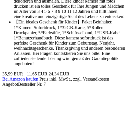
dekorieren und ausmalen. Diese kinder kamera mit fotos
drucken ist ein tolles Geschenk für Ihre Jungen und Mädchen
im Alter von 3 4 5 6 7 8 9 10 11 12 Jahren und hilft ihnen,
eine kreative und einzigartige Sicht des Lebens zu entdecken!
【Ein ideales Geschenk für Kinder】Paket Beinhaltet:
1*Kamera Sofortdruck, 1*32GB-Karte, 5*Rollen
Druckpapier, 5*Farbstifte, 1*Schlüsselband, 1*USB-Kabel
1*Benutzerhandbuch. Diese kamera sofortdruck ist das
perfekte Geschenk für Kinder zum Geburtstag, Neujahr,
weihnachtsgeschenke, Thanksgiving und anderen besonderen
Anlässen. Bei Fragen kontaktieren Sie uns bitte! Eine
zufriedenstellende Lösung wird gemäß der Garantiepolitik
angeboten!
35,99 EUR
−11,65 EUR
24,34 EUR
Bei Amazon kaufen
Preis inkl. MwSt., zzgl. Versandkosten
Angebot
Bestseller Nr. 7