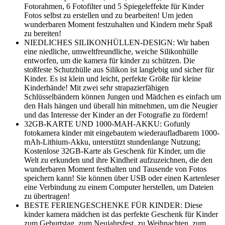
Fotorahmen, 6 Fotofilter und 5 Spiegeleffekte für Kinder
Fotos selbst zu erstellen und zu bearbeiten! Um jeden
wunderbaren Moment festzuhalten und Kindern mehr Spaß
zu bereiten!
NIEDLICHES SILIKONHÜLLEN-DESIGN: Wir haben
eine niedliche, umweltfreundliche, weiche Silikonhülle
entworfen, um die kamera für kinder zu schützen. Die
stoßfeste Schutzhülle aus Silikon ist langlebig und sicher für
Kinder. Es ist klein und leicht, perfekte Größe für kleine
Kinderhände! Mit zwei sehr strapazierfähigen
Schlüsselbändern können Jungen und Mädchen es einfach um
den Hals hängen und überall hin mitnehmen, um die Neugier
und das Interesse der Kinder an der Fotografie zu fördern!
32GB-KARTE UND 1000-MAH-AKKU: Gofunly
fotokamera kinder mit eingebautem wiederaufladbarem 1000-
mAh-Lithium-Akku, unterstützt stundenlange Nutzung;
Kostenlose 32GB-Karte als Geschenk für Kinder, um die
Welt zu erkunden und ihre Kindheit aufzuzeichnen, die den
wunderbaren Moment festhalten und Tausende von Fotos
speichern kann! Sie können über USB oder einen Kartenleser
eine Verbindung zu einem Computer herstellen, um Dateien
zu übertragen!
BESTE FERIENGESCHENKE FÜR KINDER: Diese
kinder kamera mädchen ist das perfekte Geschenk für Kinder
zum Geburtstag, zum Neujahrsfest, zu Weihnachten, zum