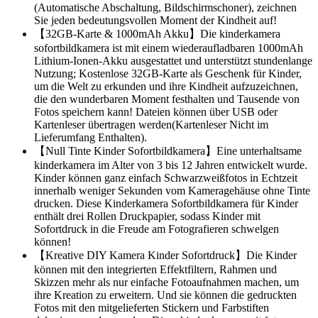
(Automatische Abschaltung, Bildschirmschoner), zeichnen
Sie jeden bedeutungsvollen Moment der Kindheit auf!
【32GB-Karte & 1000mAh Akku】Die kinderkamera
sofortbildkamera ist mit einem wiederaufladbaren 1000mAh
Lithium-Ionen-Akku ausgestattet und unterstützt stundenlange
Nutzung; Kostenlose 32GB-Karte als Geschenk für Kinder,
um die Welt zu erkunden und ihre Kindheit aufzuzeichnen,
die den wunderbaren Moment festhalten und Tausende von
Fotos speichern kann! Dateien können über USB oder
Kartenleser übertragen werden(Kartenleser Nicht im
Lieferumfang Enthalten).
【Null Tinte Kinder Sofortbildkamera】Eine unterhaltsame
kinderkamera im Alter von 3 bis 12 Jahren entwickelt wurde.
Kinder können ganz einfach Schwarzweißfotos in Echtzeit
innerhalb weniger Sekunden vom Kameragehäuse ohne Tinte
drucken. Diese Kinderkamera Sofortbildkamera für Kinder
enthält drei Rollen Druckpapier, sodass Kinder mit
Sofortdruck in die Freude am Fotografieren schwelgen
können!
【Kreative DIY Kamera Kinder Sofortdruck】Die Kinder
können mit den integrierten Effektfiltern, Rahmen und
Skizzen mehr als nur einfache Fotoaufnahmen machen, um
ihre Kreation zu erweitern. Und sie können die gedruckten
Fotos mit den mitgelieferten Stickern und Farbstiften