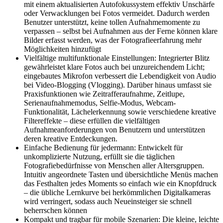
mit einem aktualisierten Autofokussystem effektiv Unschärfe
oder Verwacklungen bei Fotos vermeidet. Dadurch werden
Benutzer unterstützt, keine tollen Aufnahmemomente zu
verpassen – selbst bei Aufnahmen aus der Ferne können klare
Bilder erfasst werden, was der Fotografieerfahrung mehr
Möglichkeiten hinzufügt
Vielfältige multifunktionale Einstellungen: Integrierter Blitz
gewährleistet klare Fotos auch bei unzureichendem Licht;
eingebautes Mikrofon verbessert die Lebendigkeit von Audio
bei Video-Blogging (Vlogging). Darüber hinaus umfasst sie
Praxisfunktionen wie Zeitrafferaufnahme, Zeitlupe,
Serienaufnahmemodus, Selfie-Modus, Webcam-
Funktionalität, Lächelerkennung sowie verschiedene kreative
Filtereffekte – diese erfüllen die vielfältigen
Aufnahmeanforderungen von Benutzern und unterstützen
deren kreative Entdeckungen.
Einfache Bedienung für jedermann: Entwickelt für
unkomplizierte Nutzung, erfüllt sie die täglichen
Fotografiebedürfnisse von Menschen aller Altersgruppen.
Intuitiv angeordnete Tasten und übersichtliche Menüs machen
das Festhalten jedes Moments so einfach wie ein Knopfdruck
– die übliche Lernkurve bei herkömmlichen Digitalkameras
wird verringert, sodass auch Neueinsteiger sie schnell
beherrschen können
Kompakt und tragbar für mobile Szenarien: Die kleine, leichte