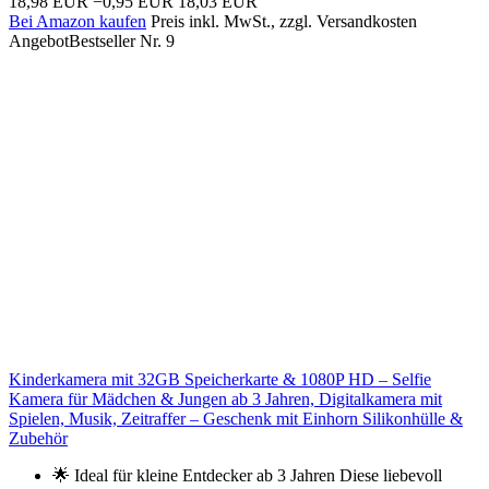
18,98 EUR
−0,95 EUR
18,03 EUR
Bei Amazon kaufen
Preis inkl. MwSt., zzgl. Versandkosten
Angebot
Bestseller Nr. 9
Kinderkamera mit 32GB Speicherkarte & 1080P HD – Selfie
Kamera für Mädchen & Jungen ab 3 Jahren, Digitalkamera mit
Spielen, Musik, Zeitraffer – Geschenk mit Einhorn Silikonhülle &
Zubehör
🌟 Ideal für kleine Entdecker ab 3 Jahren Diese liebevoll