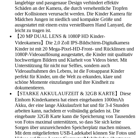
langlebige und passgenaue Design verhindert effektiv
Schäden an der Kamera, die durch versehentliche Tropfen
oder Kollisionen verursacht werden. Die Kinder Kamera für
Mädchen Jungen ist niedlich und kompakte Größe und
ausgestattet mit einem extra verstellbaren Hand Lanyard, die
leicht zu tragen ist.
【20 MP DUAL LENS & 1080P HD Kinder-
Videokamera】Die 2,0 Zoll IPS-Bildschirm-Digitalkamera
Kinder ist mit 20 Mega-Pixel-HD-Front- und Rücklinsen und
1080P-Videoauflösung ausgestattet, die Kinder mit qualitativ
hochwertigen Bildern und Klarheit von Videos bietet. Mit
Unterstützung für nicht nur Selfies, sondern auch
Videoaufnahmen des Lebens, ist die Fotoapparat Kinder
perfekt für Kinder, um die Welt zu erkunden, klare und
schöne Momente einzufangen und ihre Kindheit zu
dokumentieren.
【STARKE AKKULAUFZEIT & 32GB KARTE】Diese
Einhorn Kinderkamera hat einen eingebauten 1000mAh
Akku, der eine lange Akkulaufzeit hat und für 3-4 Stunden
arbeiten kann, nachdem er vollständig geladen ist. Die
eingebaute 32GB Karte kann die Speicherung von Tausenden
von Fotos maximal unterstützen, so dass Sie sich keine
Sorgen über unzureichenden Speicherplatz machen müssen.
Mit dem mitgelieferten USB-Ladekabel können Sie Fotos und