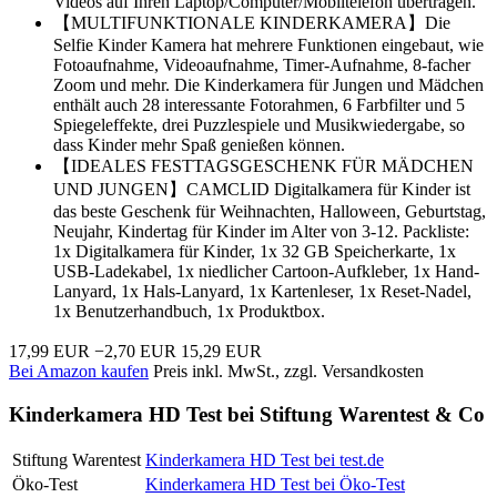
Videos auf Ihren Laptop/Computer/Mobiltelefon übertragen.
【MULTIFUNKTIONALE KINDERKAMERA】Die
Selfie Kinder Kamera hat mehrere Funktionen eingebaut, wie
Fotoaufnahme, Videoaufnahme, Timer-Aufnahme, 8-facher
Zoom und mehr. Die Kinderkamera für Jungen und Mädchen
enthält auch 28 interessante Fotorahmen, 6 Farbfilter und 5
Spiegeleffekte, drei Puzzlespiele und Musikwiedergabe, so
dass Kinder mehr Spaß genießen können.
【IDEALES FESTTAGSGESCHENK FÜR MÄDCHEN
UND JUNGEN】CAMCLID Digitalkamera für Kinder ist
das beste Geschenk für Weihnachten, Halloween, Geburtstag,
Neujahr, Kindertag für Kinder im Alter von 3-12. Packliste:
1x Digitalkamera für Kinder, 1x 32 GB Speicherkarte, 1x
USB-Ladekabel, 1x niedlicher Cartoon-Aufkleber, 1x Hand-
Lanyard, 1x Hals-Lanyard, 1x Kartenleser, 1x Reset-Nadel,
1x Benutzerhandbuch, 1x Produktbox.
17,99 EUR
−2,70 EUR
15,29 EUR
Bei Amazon kaufen
Preis inkl. MwSt., zzgl. Versandkosten
Kinderkamera HD Test bei Stiftung Warentest & Co
Stiftung Warentest
Kinderkamera HD Test bei test.de
Öko-Test
Kinderkamera HD Test bei Öko-Test