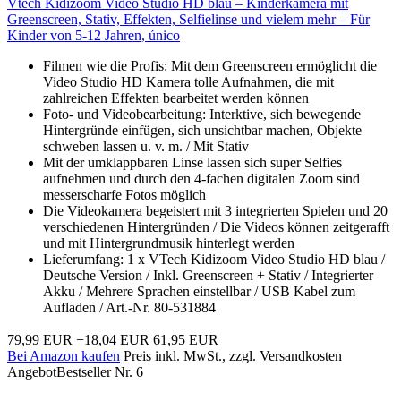
Vtech Kidizoom Video Studio HD blau – Kinderkamera mit
Greenscreen, Stativ, Effekten, Selfielinse und vielem mehr – Für
Kinder von 5-12 Jahren, único
Filmen wie die Profis: Mit dem Greenscreen ermöglicht die
Video Studio HD Kamera tolle Aufnahmen, die mit
zahlreichen Effekten bearbeitet werden können
Foto- und Videobearbeitung: Interktive, sich bewegende
Hintergründe einfügen, sich unsichtbar machen, Objekte
schweben lassen u. v. m. / Mit Stativ
Mit der umklappbaren Linse lassen sich super Selfies
aufnehmen und durch den 4-fachen digitalen Zoom sind
messerscharfe Fotos möglich
Die Videokamera begeistert mit 3 integrierten Spielen und 20
verschiedenen Hintergründen / Die Videos können zeitgerafft
und mit Hintergrundmusik hinterlegt werden
Lieferumfang: 1 x VTech Kidizoom Video Studio HD blau /
Deutsche Version / Inkl. Greenscreen + Stativ / Integrierter
Akku / Mehrere Sprachen einstellbar / USB Kabel zum
Aufladen / Art.-Nr. 80-531884
79,99 EUR
−18,04 EUR
61,95 EUR
Bei Amazon kaufen
Preis inkl. MwSt., zzgl. Versandkosten
Angebot
Bestseller Nr. 6