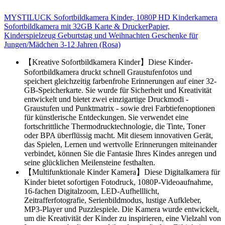
MYSTILUCK Sofortbildkamera Kinder, 1080P HD Kinderkamera
Sofortbildkamera mit 32GB Karte & DruckerPapier,
Kinderspielzeug Geburtstag und Weihnachten Geschenke für
Jungen/Mädchen 3-12 Jahren (Rosa)
【Kreative Sofortbildkamera Kinder】Diese Kinder-
Sofortbildkamera druckt schnell Graustufenfotos und
speichert gleichzeitig farbenfrohe Erinnerungen auf einer 32-
GB-Speicherkarte. Sie wurde für Sicherheit und Kreativität
entwickelt und bietet zwei einzigartige Druckmodi -
Graustufen und Punktmatrix - sowie drei Farbtiefenoptionen
für künstlerische Entdeckungen. Sie verwendet eine
fortschrittliche Thermodrucktechnologie, die Tinte, Toner
oder BPA überflüssig macht. Mit diesem innovativen Gerät,
das Spielen, Lernen und wertvolle Erinnerungen miteinander
verbindet, können Sie die Fantasie Ihres Kindes anregen und
seine glücklichen Meilensteine festhalten.
【Multifunktionale Kinder Kamera】Diese Digitalkamera für
Kinder bietet sofortigen Fotodruck, 1080P-Videoaufnahme,
16-fachen Digitalzoom, LED-Aufhelllicht,
Zeitrafferfotografie, Serienbildmodus, lustige Aufkleber,
MP3-Player und Puzzlespiele. Die Kamera wurde entwickelt,
um die Kreativität der Kinder zu inspirieren, eine Vielzahl von