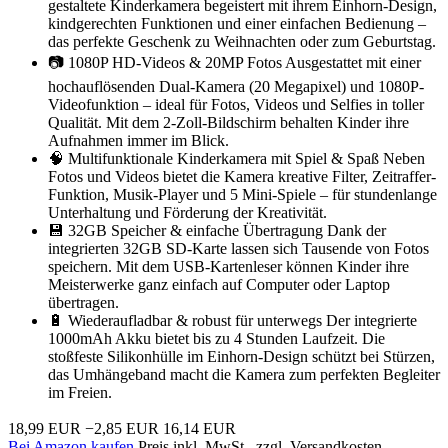
gestaltete Kinderkamera begeistert mit ihrem Einhorn-Design,
kindgerechten Funktionen und einer einfachen Bedienung –
das perfekte Geschenk zu Weihnachten oder zum Geburtstag.
📷 1080P HD-Videos & 20MP Fotos Ausgestattet mit einer
hochauflösenden Dual-Kamera (20 Megapixel) und 1080P-
Videofunktion – ideal für Fotos, Videos und Selfies in toller
Qualität. Mit dem 2-Zoll-Bildschirm behalten Kinder ihre
Aufnahmen immer im Blick.
🧠 Multifunktionale Kinderkamera mit Spiel & Spaß Neben
Fotos und Videos bietet die Kamera kreative Filter, Zeitraffer-
Funktion, Musik-Player und 5 Mini-Spiele – für stundenlange
Unterhaltung und Förderung der Kreativität.
💾 32GB Speicher & einfache Übertragung Dank der
integrierten 32GB SD-Karte lassen sich Tausende von Fotos
speichern. Mit dem USB-Kartenleser können Kinder ihre
Meisterwerke ganz einfach auf Computer oder Laptop
übertragen.
🔋 Wiederaufladbar & robust für unterwegs Der integrierte
1000mAh Akku bietet bis zu 4 Stunden Laufzeit. Die
stoßfeste Silikonhülle im Einhorn-Design schützt bei Stürzen,
das Umhängeband macht die Kamera zum perfekten Begleiter
im Freien.
18,99 EUR
−2,85 EUR
16,14 EUR
Bei Amazon kaufen
Preis inkl. MwSt., zzgl. Versandkosten