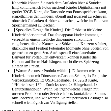
Kapazität können Sie nach dem Aufladen über 4 Stunden
lang kontinuierlich Fotos machen! Kinder Digitalkamera mit
großer 32GB Karte, die Tausende von Fotos speichern kann,
ermöglicht es den Kindern, überall und jederzeit zu schießen,
ohne sich Gedanken darüber zu machen, welche im Falle von
Speichermangel zu löschen.
【Spezielles Design für Kinder】Die Größe ist für kleine
Kinderhänder optimal. Das fotoapparat kinder kommt gut
verpackt in einem niedliche dinosaurier silikonhülle
eingebettet, die die Kamera vor Stößen und Kratzern schützt,
glückliche und Freiheit Fotografie Momente ohne Sorgen von
gebrochen zu genießen. Auch speziell eine dauerhafte
Lanyard für Portabilität entwickelt, können Kinder die
Kamera auf ihrem Hals hängen, macht dieses Spielzeug
einfach im Freien.
【Warum Sie unser Produkt wählen】Es kommt mit: 1x
Kinderkamera mit Dinosaurier-Cartoon-Schutz, 1x Exquisite
Verpackungsbox, 1x USB-Ladekabel, 1x 32GB Karte,
1*Kartenleser, 1*Pin Zurücksetzen, 2x Hängeband, 1x
Benutzerhandbuch. Wenn Sie irgendwelche Fragen mit
unseren Produkten oder Service haben, kontaktieren Sie uns
bitte jederzeit, und wir werden Sie mit perfekten Lösungen so
schnell wie möglich zur Verfügung stellen.