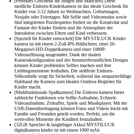
[Perfektes Geschenk für Jungen und Mädchen] Diese
niedliche Einhorn-Kinderkamera ist das ideale Geschenk für
Kinder von 3-12 Jahren zu Weihnachten, Geburtstagen,
Neujahr oder Feiertagen. Mit Selfie und Videomodus sowie
fünf integrierten Puzzlespielen fördert sie die Kreativität und
Fantasie der Kinder fördern und die Atmosphäre der
Interaktion zwischen Eltern und Kind verbessern.
[Speziell für Kinder entwickelt] Die MYSTILUCK Kinder
kamera ist mit einem 2-Zoll-IPS-Bildschirm, einer 20-
Megapixel-HD-Doppelkamera und einer 1080P-
Videoauflösung ausgestattet. Dank der dualen
Kamerakonfiguration und des benutzerfreundlichen Designs
können Kinder problemlos Selfies machen und ihre
Lieblingsmomente festhalten. Die stoßfeste Einhorn-
Silikonhülle sorgt für Sicherheit, während das strapazierfähige
Halsband die Kamera zum idealen Outdoor-Begleiter für
Kinder macht.
[Multifunktionale Spaßkamera] Die Einhorn kamera bietet
zahlreiche Funktionen wie Selfie-Aufnahme, Echtzeit-
Videoaufnahme, Zeitraffer, Spiele und Musikplayer. Mit der
USB-Datenübertragung können Fotos und Videos leicht mit
Familie und Freunden geteilt werden. Perfekt, um die
wertvollen Momente der Kindheit festzuhalten.
[32GB Speicher & langlebiger Akku] MYSTILUCK
digitalkamera kinder ist mit einem 1000 mAh