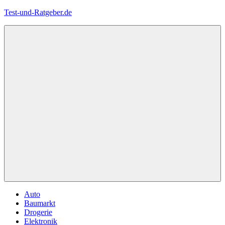
Zum
Test-und-Ratgeber.de
Inhalt
springen
Menü
Auto
Baumarkt
Drogerie
Elektronik