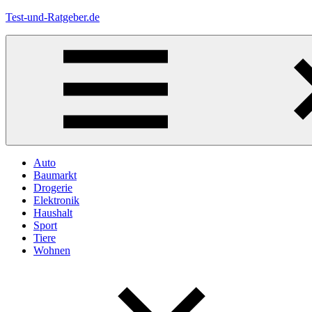
Zum
Test-und-Ratgeber.de
Inhalt
springen
Menü
Auto
Baumarkt
Drogerie
Elektronik
Haushalt
Sport
Tiere
Wohnen