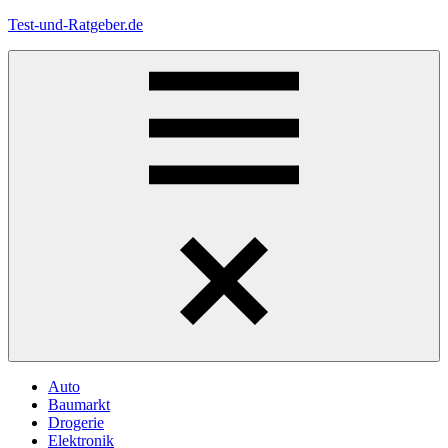
Zum
Test-und-Ratgeber.de
Inhalt
springen
Menü
Auto
Baumarkt
Drogerie
Elektronik