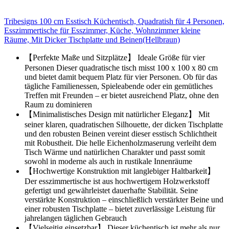
Tribesigns 100 cm Esstisch Küchentisch, Quadratish für 4 Personen,
Esszimmertische für Esszimmer, Küche, Wohnzimmer kleine
Räume, Mit Dicker Tischplatte und Beinen(Hellbraun)
【Perfekte Maße und Sitzplätze】 Ideale Größe für vier
Personen Dieser quadratische tisch misst 100 x 100 x 80 cm
und bietet damit bequem Platz für vier Personen. Ob für das
tägliche Familienessen, Spieleabende oder ein gemütliches
Treffen mit Freunden – er bietet ausreichend Platz, ohne den
Raum zu dominieren
【Minimalistisches Design mit natürlicher Eleganz】 Mit
seiner klaren, quadratischen Silhouette, der dicken Tischplatte
und den robusten Beinen vereint dieser esstisch Schlichtheit
mit Robustheit. Die helle Eichenholzmaserung verleiht dem
Tisch Wärme und natürlichen Charakter und passt somit
sowohl in moderne als auch in rustikale Innenräume
【Hochwertige Konstruktion mit langlebiger Haltbarkeit】
Der esszimmertische ist aus hochwertigem Holzwerkstoff
gefertigt und gewährleistet dauerhafte Stabilität. Seine
verstärkte Konstruktion – einschließlich verstärkter Beine und
einer robusten Tischplatte – bietet zuverlässige Leistung für
jahrelangen täglichen Gebrauch
【Vielseitig einsetzbar】 Dieser küchentisch ist mehr als nur