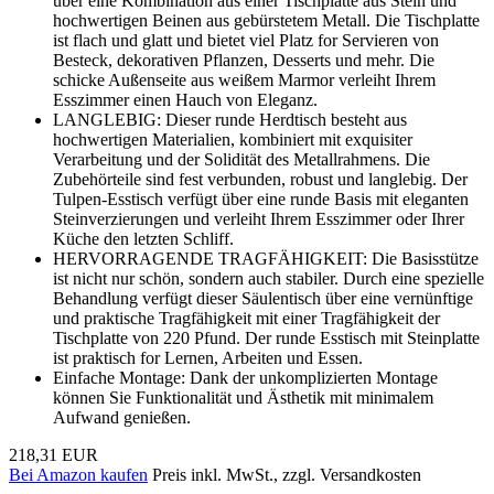
über eine Kombination aus einer Tischplatte aus Stein und
hochwertigen Beinen aus gebürstetem Metall. Die Tischplatte
ist flach und glatt und bietet viel Platz for Servieren von
Besteck, dekorativen Pflanzen, Desserts und mehr. Die
schicke Außenseite aus weißem Marmor verleiht Ihrem
Esszimmer einen Hauch von Eleganz.
LANGLEBIG: Dieser runde Herdtisch besteht aus
hochwertigen Materialien, kombiniert mit exquisiter
Verarbeitung und der Solidität des Metallrahmens. Die
Zubehörteile sind fest verbunden, robust und langlebig. Der
Tulpen-Esstisch verfügt über eine runde Basis mit eleganten
Steinverzierungen und verleiht Ihrem Esszimmer oder Ihrer
Küche den letzten Schliff.
HERVORRAGENDE TRAGFÄHIGKEIT: Die Basisstütze
ist nicht nur schön, sondern auch stabiler. Durch eine spezielle
Behandlung verfügt dieser Säulentisch über eine vernünftige
und praktische Tragfähigkeit mit einer Tragfähigkeit der
Tischplatte von 220 Pfund. Der runde Esstisch mit Steinplatte
ist praktisch for Lernen, Arbeiten und Essen.
Einfache Montage: Dank der unkomplizierten Montage
können Sie Funktionalität und Ästhetik mit minimalem
Aufwand genießen.
218,31 EUR
Bei Amazon kaufen
Preis inkl. MwSt., zzgl. Versandkosten