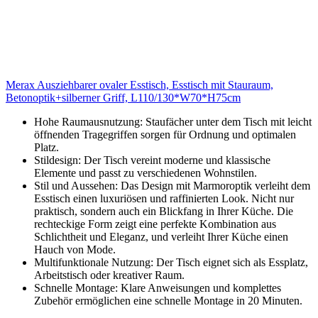
Merax Ausziehbarer ovaler Esstisch, Esstisch mit Stauraum,
Betonoptik+silberner Griff, L110/130*W70*H75cm
Hohe Raumausnutzung: Staufächer unter dem Tisch mit leicht
öffnenden Tragegriffen sorgen für Ordnung und optimalen
Platz.
Stildesign: Der Tisch vereint moderne und klassische
Elemente und passt zu verschiedenen Wohnstilen.
Stil und Aussehen: Das Design mit Marmoroptik verleiht dem
Esstisch einen luxuriösen und raffinierten Look. Nicht nur
praktisch, sondern auch ein Blickfang in Ihrer Küche. Die
rechteckige Form zeigt eine perfekte Kombination aus
Schlichtheit und Eleganz, und verleiht Ihrer Küche einen
Hauch von Mode.
Multifunktionale Nutzung: Der Tisch eignet sich als Essplatz,
Arbeitstisch oder kreativer Raum.
Schnelle Montage: Klare Anweisungen und komplettes
Zubehör ermöglichen eine schnelle Montage in 20 Minuten.