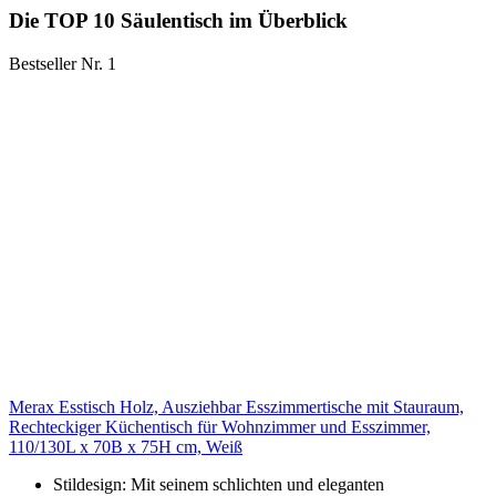
Die TOP 10 Säulentisch im Überblick
Bestseller Nr. 1
Merax Esstisch Holz, Ausziehbar Esszimmertische mit Stauraum,
Rechteckiger Küchentisch für Wohnzimmer und Esszimmer,
110/130L x 70B x 75H cm, Weiß
Stildesign: Mit seinem schlichten und eleganten