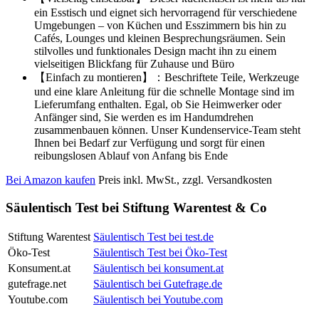
ein Esstisch und eignet sich hervorragend für verschiedene
Umgebungen – von Küchen und Esszimmern bis hin zu
Cafés, Lounges und kleinen Besprechungsräumen. Sein
stilvolles und funktionales Design macht ihn zu einem
vielseitigen Blickfang für Zuhause und Büro
【Einfach zu montieren】：Beschriftete Teile, Werkzeuge
und eine klare Anleitung für die schnelle Montage sind im
Lieferumfang enthalten. Egal, ob Sie Heimwerker oder
Anfänger sind, Sie werden es im Handumdrehen
zusammenbauen können. Unser Kundenservice-Team steht
Ihnen bei Bedarf zur Verfügung und sorgt für einen
reibungslosen Ablauf von Anfang bis Ende
Bei Amazon kaufen
Preis inkl. MwSt., zzgl. Versandkosten
Säulentisch Test bei Stiftung Warentest & Co
Stiftung Warentest
Säulentisch Test bei test.de
Öko-Test
Säulentisch Test bei Öko-Test
Konsument.at
Säulentisch bei konsument.at
gutefrage.net
Säulentisch bei Gutefrage.de
Youtube.com
Säulentisch bei Youtube.com