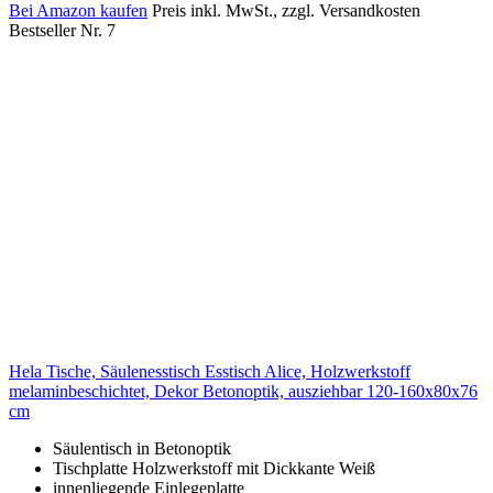
Bei Amazon kaufen
Preis inkl. MwSt., zzgl. Versandkosten
Bestseller Nr. 7
Hela Tische, Säulenesstisch Esstisch Alice, Holzwerkstoff
melaminbeschichtet, Dekor Betonoptik, ausziehbar 120-160x80x76
cm
Säulentisch in Betonoptik
Tischplatte Holzwerkstoff mit Dickkante Weiß
innenliegende Einlegeplatte