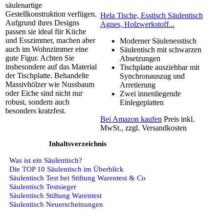
säulenartige
Gestellkonstruktion verfügen.
Hela Tische, Esstisch Säulentisch
Aufgrund ihres Designs
Agnes, Holzwerkstoff...
passen sie ideal für Küche
und Esszimmer, machen aber
Moderner Säulenesstisch
auch im Wohnzimmer eine
Säulentisch mit schwarzen
gute Figur. Achten Sie
Absetzungen
insbesondere auf das Material
Tischplatte ausziehbar mit
der Tischplatte. Behandelte
Synchronauszug und
Massivhölzer wie Nussbaum
Arretierung
oder Eiche sind nicht nur
Zwei innenliegende
robust, sondern auch
Einlegeplatten
besonders kratzfest.
Bei Amazon kaufen
Preis inkl.
MwSt., zzgl. Versandkosten
Inhaltsverzeichnis
Was ist ein Säulentisch?
Die TOP 10 Säulentisch im Überblick
Säulentisch Test bei Stiftung Warentest & Co
Säulentisch Testsieger
Säulentisch Stiftung Warentest
Säulentisch Neuerscheinungen