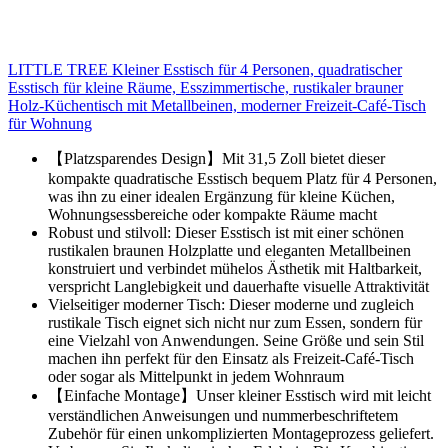
LITTLE TREE Kleiner Esstisch für 4 Personen, quadratischer
Esstisch für kleine Räume, Esszimmertische, rustikaler brauner
Holz-Küchentisch mit Metallbeinen, moderner Freizeit-Café-Tisch
für Wohnung
【Platzsparendes Design】Mit 31,5 Zoll bietet dieser
kompakte quadratische Esstisch bequem Platz für 4 Personen,
was ihn zu einer idealen Ergänzung für kleine Küchen,
Wohnungsessbereiche oder kompakte Räume macht
Robust und stilvoll: Dieser Esstisch ist mit einer schönen
rustikalen braunen Holzplatte und eleganten Metallbeinen
konstruiert und verbindet mühelos Ästhetik mit Haltbarkeit,
verspricht Langlebigkeit und dauerhafte visuelle Attraktivität
Vielseitiger moderner Tisch: Dieser moderne und zugleich
rustikale Tisch eignet sich nicht nur zum Essen, sondern für
eine Vielzahl von Anwendungen. Seine Größe und sein Stil
machen ihn perfekt für den Einsatz als Freizeit-Café-Tisch
oder sogar als Mittelpunkt in jedem Wohnraum
【Einfache Montage】Unser kleiner Esstisch wird mit leicht
verständlichen Anweisungen und nummerbeschriftetem
Zubehör für einen unkomplizierten Montageprozess geliefert.