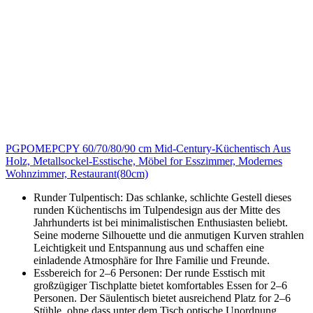
PGPOMEPCPY 60/70/80/90 cm Mid-Century-Küchentisch Aus
Holz, Metallsockel-Esstische, Möbel for Esszimmer, Modernes
Wohnzimmer, Restaurant(80cm)
Runder Tulpentisch: Das schlanke, schlichte Gestell dieses
runden Küchentischs im Tulpendesign aus der Mitte des
Jahrhunderts ist bei minimalistischen Enthusiasten beliebt.
Seine moderne Silhouette und die anmutigen Kurven strahlen
Leichtigkeit und Entspannung aus und schaffen eine
einladende Atmosphäre for Ihre Familie und Freunde.
Essbereich for 2–6 Personen: Der runde Esstisch mit
großzügiger Tischplatte bietet komfortables Essen for 2–6
Personen. Der Säulentisch bietet ausreichend Platz for 2–6
Stühle, ohne dass unter dem Tisch optische Unordnung