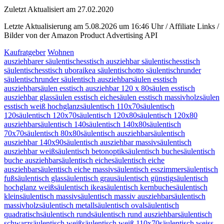
Zuletzt Aktualisiert am 27.02.2020
Letzte Aktualisierung am 5.08.2026 um 16:46 Uhr / Affiliate Links /
Bilder von der Amazon Product Advertising API
Kaufratgeber
Wohnen
ausziehbarer säulentisch
esstisch ausziehbar säulentisch
esstisch
säulentisch
esstisch ubora
ikea säulentisch
otto säulentisch
runder
säulentisch
runder säulentisch ausziehbar
säulen esstisch
ausziehbar
säulen esstisch ausziehbar 120 x 80
säulen esstisch
ausziehbar glas
säulen esstisch eiche
säulen esstisch massivholz
säulen
esstisch weiß hochglanz
säulentisch 110x70
säulentisch
120
säulentisch 120x70
säulentisch 120x80
säulentisch 120x80
ausziehbar
säulentisch 140
säulentisch 140x80
säulentisch
70x70
säulentisch 80x80
säulentisch ausziehbar
säulentisch
ausziehbar 140x90
säulentisch ausziehbar massiv
säulentisch
ausziehbar weiß
säulentisch betonoptik
säulentisch buche
säulentisch
buche ausziehbar
säulentisch eiche
säulentisch eiche
ausziehbar
säulentisch eiche massiv
säulentisch esszimmer
säulentisch
fuß
säulentisch glas
säulentisch grau
säulentisch günstig
säulentisch
hochglanz weiß
säulentisch ikea
säulentisch kernbuche
säulentisch
klein
säulentisch massiv
säulentisch massiv ausziehbar
säulentisch
massivholz
säulentisch metall
säulentisch oval
säulentisch
quadratisch
säulentisch rund
säulentisch rund ausziehbar
säulentisch
schwarz
säulentisch weiß
säulentisch weiß 110x70
säulentisch weiss