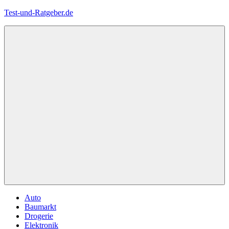
Zum
Test-und-Ratgeber.de
Inhalt
springen
Menü
Auto
Baumarkt
Drogerie
Elektronik