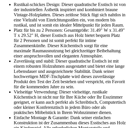
Rustikal-schickes Design: Dieser quadratische Esstisch ist von
der industriellen Ästhetik inspiriert und kombiniert braune
Vintage-Holzplatten. Dieses zeitlose Stück fügt sich nahtlos in
eine Vielzahl von Einrichtungsstilen ein, von modern bis
rustikal, und ist somit ein idealer Mittelpunkt für jeden Raum.
Platz für bis zu 2 Personen: Gesamtgröße: 31.49" W x 31.49"
T x 29.52" H, dieser Esstisch aus Holz bietet bequem Platz
für 2 Personen und ist somit perfekt für intime
Zusammenkünfte. Dieser Küchentisch sorgt für eine
maximale Raumausnutzung bei gleichzeitiger Beibehaltung
einer anspruchsvollen und eleganten Atmosphäre.
Zuverlässig und stabil: Dieser quadratische Esstisch ist mit
einem robusten Holzrahmen ausgestattet und bietet eine lange
Lebensdauer und ausgezeichnete Stabilität. Dank seiner
hochwertigen MDF-Tischplatte wird dieses zuverlässige
Produkt den Test der Zeit bestehen und verspricht, ein Favorit
für die kommenden Jahre zu sein.
Vielseitige Verwendung: Dieser vielseitige, rustikale
Küchentisch ist nicht nur für Ihre Küche oder Ihr Esszimmer
geeignet, er kann auch perfekt als Schreibtisch, Computertisch
oder kleiner Konferenztisch in jedem Büro oder als
praktisches Möbelstück in Ihrem Wohnzimmer dienen.
Einfache Montage & Garantie: Dank seiner einfachen
Konstruktion ist der Zusammenbau dieses Esstisches aus Holz
ein Kinderspiel. Alle erforderlichen Montageteile und