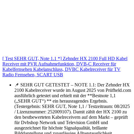
[ Test SEHR GUT, Note 1.1 *] Zehnder HX 2100 Full HD Kabel
Receiver mit PVR Aufnahmefunktion, DVB-C Receiver für
Kabelfernsehen Kabelanschluss, DVBC Kabelreceiver für TV
Radio Fernsehen, SCART USB
📌 SEHR GUT GETESTET – NOTE 1.1: Der Zehnder HX
2100 Kabelreceiver wurde im August 2025 von Prüfheld.com
ausführlich getestet und erhielt mit der **Bestnote 1,1
(„SEHR GUT“) ** ein herausragendes Ergebnis.
(Testergebnis: SEHR GUT, Note 1,1 / Testzeitraum: 08/2025
/ Lizenznummer: 252009107). Damit zählt der HX 2100 zu
den bestbewerteten Kabelreceivern auf dem Markt – geprüft
für Dvbshop Network und Television GmbH und
ausgezeichnet für höchste Signalqualität, brillante
Bilddarstellung und zuverlässige Alltagstauglichkeit.