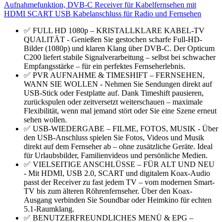
Aufnahmefunktion, DVB-C Receiver für Kabelfernsehen mit
HDMI SCART USB Kabelanschluss für Radio und Fernsehen
✅ FULL HD 1080p – KRISTALLKLARE KABEL-TV
QUALITÄT - Genießen Sie gestochen scharfe Full-HD-
Bilder (1080p) und klaren Klang über DVB-C. Der Opticum
C200 liefert stabile Signalverarbeitung – selbst bei schwacher
Empfangsstärke – für ein perfektes Fernseherlebnis.
✅ PVR AUFNAHME & TIMESHIFT – FERNSEHEN,
WANN SIE WOLLEN - Nehmen Sie Sendungen direkt auf
USB-Stick oder Festplatte auf. Dank Timeshift pausieren,
zurückspulen oder zeitversetzt weiterschauen – maximale
Flexibilität, wenn mal jemand stört oder Sie eine Szene erneut
sehen wollen.
✅ USB-WIEDERGABE – FILME, FOTOS, MUSIK - Über
den USB-Anschluss spielen Sie Fotos, Videos und Musik
direkt auf dem Fernseher ab – ohne zusätzliche Geräte. Ideal
für Urlaubsbilder, Familienvideos und persönliche Medien.
✅ VIELSEITIGE ANSCHLÜSSE – FÜR ALT UND NEU
- Mit HDMI, USB 2.0, SCART und digitalem Koax-Audio
passt der Receiver zu fast jedem TV – vom modernen Smart-
TV bis zum älteren Röhrenfernseher. Über den Koax-
Ausgang verbinden Sie Soundbar oder Heimkino für echten
5.1-Raumklang.
✅ BENUTZERFREUNDLICHES MENÜ & EPG –