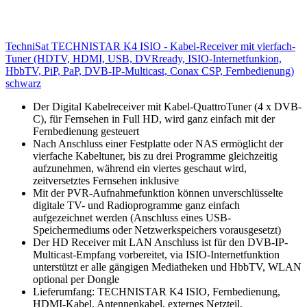
TechniSat TECHNISTAR K4 ISIO - Kabel-Receiver mit vierfach-
Tuner (HDTV, HDMI, USB, DVRready, ISIO-Internetfunkion,
HbbTV, PiP, PaP, DVB-IP-Multicast, Conax CSP, Fernbedienung)
schwarz
Der Digital Kabelreceiver mit Kabel-QuattroTuner (4 x DVB-
C), für Fernsehen in Full HD, wird ganz einfach mit der
Fernbedienung gesteuert
Nach Anschluss einer Festplatte oder NAS ermöglicht der
vierfache Kabeltuner, bis zu drei Programme gleichzeitig
aufzunehmen, während ein viertes geschaut wird,
zeitversetztes Fernsehen inklusive
Mit der PVR-Aufnahmefunktion können unverschlüsselte
digitale TV- und Radioprogramme ganz einfach
aufgezeichnet werden (Anschluss eines USB-
Speichermediums oder Netzwerkspeichers vorausgesetzt)
Der HD Receiver mit LAN Anschluss ist für den DVB-IP-
Multicast-Empfang vorbereitet, via ISIO-Internetfunktion
unterstützt er alle gängigen Mediatheken und HbbTV, WLAN
optional per Dongle
Lieferumfang: TECHNISTAR K4 ISIO, Fernbedienung,
HDMI-Kabel, Antennenkabel, externes Netzteil,