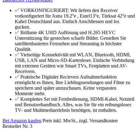
✅ VORKONFIGURIERT: Wir liefern den Receiver
vorkonfiguriert für Astra 19.2°e , Eutel13°e, Türksat 42°e und
Kabel Deutschland aus. Einfach Anschliessen und los
gucken.
✅ Brillante 4K UHD Auflösung und H.265 HEVC
Unterstützung für gestochen scharfe Bilder. Genießen Sie
satellitenbasiertes Fernsehen und Streaming in höchster
Qualität.
✅ Vielseitige Konnektivität mit WLAN, Bluetooth, HDMI,
USB, LAN und Micro-SD-Kartenleser. Einfache Verbindung
mit externen Geräten wie Smart TVs, Festplatten und AV-
Receivern.
✅ Praktische Digitaler Recievers Aufnahmefunktion
ermöglicht es Ihnen, Ihre Lieblingssendungen und Filme zu
speichern und später anzuschauen. Keine verpassten
Momente mehr.
✅ Komplettes Set mit Fernbedienung, HDMI-Kabel, Netzteil
und Benutzerhandbuch. Alles, was Sie für ein reibungsloses
TV- und Multimediaerlebnis benötigen, ist enthalten.
Bei Amazon kaufen
Preis inkl. MwSt., zzgl. Versandkosten
Bestseller Nr. 3