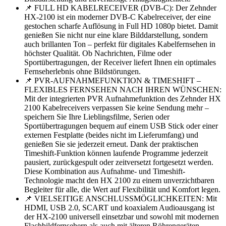
📌 FULL HD KABELRECEIVER (DVB-C): Der Zehnder
HX-2100 ist ein moderner DVB-C Kabelreceiver, der eine
gestochen scharfe Auflösung in Full HD 1080p bietet. Damit
genießen Sie nicht nur eine klare Bilddarstellung, sondern
auch brillanten Ton – perfekt für digitales Kabelfernsehen in
höchster Qualität. Ob Nachrichten, Filme oder
Sportübertragungen, der Receiver liefert Ihnen ein optimales
Fernseherlebnis ohne Bildstörungen.
📌 PVR-AUFNAHMEFUNKTION & TIMESHIFT –
FLEXIBLES FERNSEHEN NACH IHREN WÜNSCHEN:
Mit der integrierten PVR Aufnahmefunktion des Zehnder HX
2100 Kabelreceivers verpassen Sie keine Sendung mehr –
speichern Sie Ihre Lieblingsfilme, Serien oder
Sportübertragungen bequem auf einem USB Stick oder einer
externen Festplatte (beides nicht im Lieferumfang) und
genießen Sie sie jederzeit erneut. Dank der praktischen
Timeshift-Funktion können laufende Programme jederzeit
pausiert, zurückgespult oder zeitversetzt fortgesetzt werden.
Diese Kombination aus Aufnahme- und Timeshift-
Technologie macht den HX 2100 zu einem unverzichtbaren
Begleiter für alle, die Wert auf Flexibilität und Komfort legen.
📌 VIELSEITIGE ANSCHLUSSMÖGLICHKEITEN: Mit
HDMI, USB 2.0, SCART und koaxialem Audioausgang ist
der HX-2100 universell einsetzbar und sowohl mit modernen
Flachbildfernsehern als auch mit älteren Röhrengeräten