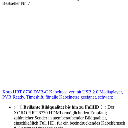
Bestseller Nr. 7
Xoro HRT 8730 DVB-C Kabelreceiver mit USB 2.0 Mediaplayer,
PVR Ready, Timeshift, für alle Kabelnetze geeignet, schwarz
✅【 𝐁𝐫𝐢𝐥𝐥𝐚𝐧𝐭𝐞 𝐁𝐢𝐥𝐝𝐪𝐮𝐚𝐥𝐢𝐭ä𝐭 𝐛𝐢𝐬 𝐡𝐢𝐧 𝐳𝐮 𝐅𝐮𝐥𝐥𝐇𝐃 】: Der
XORO HRT 8730 HDMI ermöglicht den Empfang
zahlreicher Sender in atemberaubender Bildqualität,
einschließlich Full HD, für ein beeindruckendes Kabelfernseh