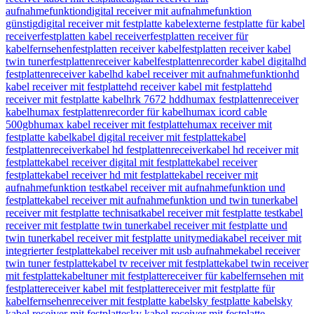
aufnahmefunktion
digital receiver mit aufnahmefunktion
günstig
digital receiver mit festplatte kabel
externe festplatte für kabel
receiver
festplatten kabel receiver
festplatten receiver für
kabelfernsehen
festplatten receiver kabel
festplatten receiver kabel
twin tuner
festplattenreceiver kabel
festplattenrecorder kabel digital
hd
festplattenreceiver kabel
hd kabel receiver mit aufnahmefunktion
hd
kabel receiver mit festplatte
hd receiver kabel mit festplatte
hd
receiver mit festplatte kabel
hrk 7672 hdd
humax festplattenreceiver
kabel
humax festplattenrecorder für kabel
humax icord cable
500gb
humax kabel receiver mit festplatte
humax receiver mit
festplatte kabel
kabel digital receiver mit festplatte
kabel
festplattenreceiver
kabel hd festplattenreceiver
kabel hd receiver mit
festplatte
kabel receiver digital mit festplatte
kabel receiver
festplatte
kabel receiver hd mit festplatte
kabel receiver mit
aufnahmefunktion test
kabel receiver mit aufnahmefunktion und
festplatte
kabel receiver mit aufnahmefunktion und twin tuner
kabel
receiver mit festplatte technisat
kabel receiver mit festplatte test
kabel
receiver mit festplatte twin tuner
kabel receiver mit festplatte und
twin tuner
kabel receiver mit festplatte unitymedia
kabel receiver mit
integrierter festplatte
kabel receiver mit usb aufnahme
kabel receiver
twin tuner festplatte
kabel tv receiver mit festplatte
kabel twin receiver
mit festplatte
kabeltuner mit festplatte
receiver für kabelfernsehen mit
festplatte
receiver kabel mit festplatte
receiver mit festplatte für
kabelfernsehen
receiver mit festplatte kabel
sky festplatte kabel
sky
kabel receiver mit festplatte
sky kabel receiver mit festplatte