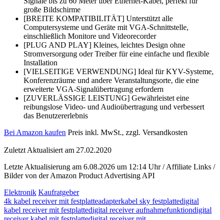
Signale bis zu 60 Meter über Ethernet-Kabel, perfekt für
große Bildschirme
[BREITE KOMPATIBILITÄT] Unterstützt alle
Computersysteme und Geräte mit VGA-Schnittstelle,
einschließlich Monitore und Videorecorder
[PLUG AND PLAY] Kleines, leichtes Design ohne
Stromversorgung oder Treiber für eine einfache und flexible
Installation
[VIELSEITIGE VERWENDUNG] Ideal für KYV-Systeme,
Konferenzräume und andere Veranstaltungsorte, die eine
erweiterte VGA-Signalübertragung erfordern
[ZUVERLÄSSIGE LEISTUNG] Gewährleistet eine
reibungslose Video- und Audioübertragung und verbessert
das Benutzererlebnis
Bei Amazon kaufen
Preis inkl. MwSt., zzgl. Versandkosten
Zuletzt Aktualisiert am 27.02.2020
Letzte Aktualisierung am 6.08.2026 um 12:14 Uhr / Affiliate Links /
Bilder von der Amazon Product Advertising API
Elektronik
Kaufratgeber
4k kabel receiver mit festplatte
adapterkabel sky festplatte
digital
kabel receiver mit festplatte
digital receiver aufnahmefunktion
digital
receiver kabel mit festplatte
digital receiver mit