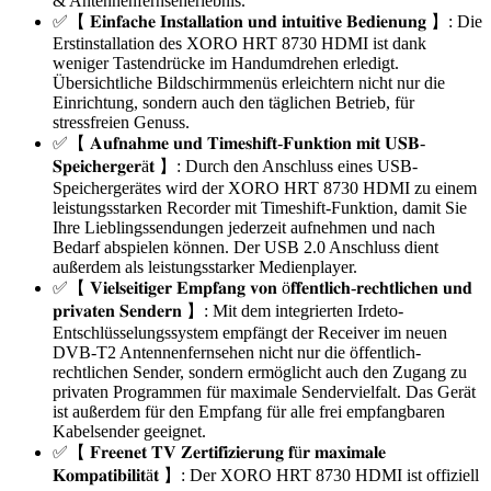
& Antennenfernseherlebnis.
✅【 𝐄𝐢𝐧𝐟𝐚𝐜𝐡𝐞 𝐈𝐧𝐬𝐭𝐚𝐥𝐥𝐚𝐭𝐢𝐨𝐧 𝐮𝐧𝐝 𝐢𝐧𝐭𝐮𝐢𝐭𝐢𝐯𝐞 𝐁𝐞𝐝𝐢𝐞𝐧𝐮𝐧𝐠 】: Die
Erstinstallation des XORO HRT 8730 HDMI ist dank
weniger Tastendrücke im Handumdrehen erledigt.
Übersichtliche Bildschirmmenüs erleichtern nicht nur die
Einrichtung, sondern auch den täglichen Betrieb, für
stressfreien Genuss.
✅【 𝐀𝐮𝐟𝐧𝐚𝐡𝐦𝐞 𝐮𝐧𝐝 𝐓𝐢𝐦𝐞𝐬𝐡𝐢𝐟𝐭-𝐅𝐮𝐧𝐤𝐭𝐢𝐨𝐧 𝐦𝐢𝐭 𝐔𝐒𝐁-
𝐒𝐩𝐞𝐢𝐜𝐡𝐞𝐫𝐠𝐞𝐫ä𝐭 】: Durch den Anschluss eines USB-
Speichergerätes wird der XORO HRT 8730 HDMI zu einem
leistungsstarken Recorder mit Timeshift-Funktion, damit Sie
Ihre Lieblingssendungen jederzeit aufnehmen und nach
Bedarf abspielen können. Der USB 2.0 Anschluss dient
außerdem als leistungsstarker Medienplayer.
✅【 𝐕𝐢𝐞𝐥𝐬𝐞𝐢𝐭𝐢𝐠𝐞𝐫 𝐄𝐦𝐩𝐟𝐚𝐧𝐠 𝐯𝐨𝐧 ö𝐟𝐟𝐞𝐧𝐭𝐥𝐢𝐜𝐡-𝐫𝐞𝐜𝐡𝐭𝐥𝐢𝐜𝐡𝐞𝐧 𝐮𝐧𝐝
𝐩𝐫𝐢𝐯𝐚𝐭𝐞𝐧 𝐒𝐞𝐧𝐝𝐞𝐫𝐧 】: Mit dem integrierten Irdeto-
Entschlüsselungssystem empfängt der Receiver im neuen
DVB-T2 Antennenfernsehen nicht nur die öffentlich-
rechtlichen Sender, sondern ermöglicht auch den Zugang zu
privaten Programmen für maximale Sendervielfalt. Das Gerät
ist außerdem für den Empfang für alle frei empfangbaren
Kabelsender geeignet.
✅【 𝐅𝐫𝐞𝐞𝐧𝐞𝐭 𝐓𝐕 𝐙𝐞𝐫𝐭𝐢𝐟𝐢𝐳𝐢𝐞𝐫𝐮𝐧𝐠 𝐟ü𝐫 𝐦𝐚𝐱𝐢𝐦𝐚𝐥𝐞
𝐊𝐨𝐦𝐩𝐚𝐭𝐢𝐛𝐢𝐥𝐢𝐭ä𝐭 】: Der XORO HRT 8730 HDMI ist offiziell