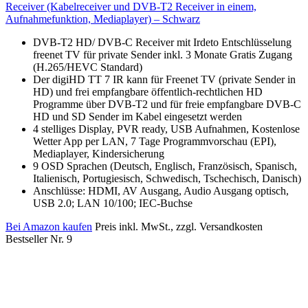
Receiver (Kabelreceiver und DVB-T2 Receiver in einem,
Aufnahmefunktion, Mediaplayer) – Schwarz
DVB-T2 HD/ DVB-C Receiver mit Irdeto Entschlüsselung
freenet TV für private Sender inkl. 3 Monate Gratis Zugang
(H.265/HEVC Standard)
Der digiHD TT 7 IR kann für Freenet TV (private Sender in
HD) und frei empfangbare öffentlich-rechtlichen HD
Programme über DVB-T2 und für freie empfangbare DVB-C
HD und SD Sender im Kabel eingesetzt werden
4 stelliges Display, PVR ready, USB Aufnahmen, Kostenlose
Wetter App per LAN, 7 Tage Programmvorschau (EPI),
Mediaplayer, Kindersicherung
9 OSD Sprachen (Deutsch, Englisch, Französisch, Spanisch,
Italienisch, Portugiesisch, Schwedisch, Tschechisch, Danisch)
Anschlüsse: HDMI, AV Ausgang, Audio Ausgang optisch,
USB 2.0; LAN 10/100; IEC-Buchse
Bei Amazon kaufen
Preis inkl. MwSt., zzgl. Versandkosten
Bestseller Nr. 9