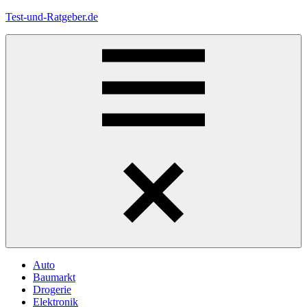
Zum
Test-und-Ratgeber.de
Inhalt
springen
Menü
Auto
Baumarkt
Drogerie
Elektronik