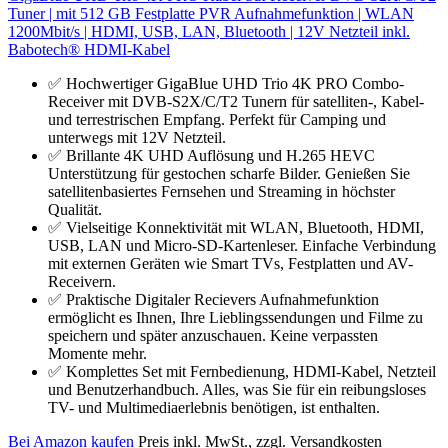
Tuner | mit 512 GB Festplatte PVR Aufnahmefunktion | WLAN
1200Mbit/s | HDMI, USB, LAN, Bluetooth | 12V Netzteil inkl.
Babotech® HDMI-Kabel
✅ Hochwertiger GigaBlue UHD Trio 4K PRO Combo-
Receiver mit DVB-S2X/C/T2 Tunern für satelliten-, Kabel-
und terrestrischen Empfang. Perfekt für Camping und
unterwegs mit 12V Netzteil.
✅ Brillante 4K UHD Auflösung und H.265 HEVC
Unterstützung für gestochen scharfe Bilder. Genießen Sie
satellitenbasiertes Fernsehen und Streaming in höchster
Qualität.
✅ Vielseitige Konnektivität mit WLAN, Bluetooth, HDMI,
USB, LAN und Micro-SD-Kartenleser. Einfache Verbindung
mit externen Geräten wie Smart TVs, Festplatten und AV-
Receivern.
✅ Praktische Digitaler Recievers Aufnahmefunktion
ermöglicht es Ihnen, Ihre Lieblingssendungen und Filme zu
speichern und später anzuschauen. Keine verpassten
Momente mehr.
✅ Komplettes Set mit Fernbedienung, HDMI-Kabel, Netzteil
und Benutzerhandbuch. Alles, was Sie für ein reibungsloses
TV- und Multimediaerlebnis benötigen, ist enthalten.
Bei Amazon kaufen
Preis inkl. MwSt., zzgl. Versandkosten