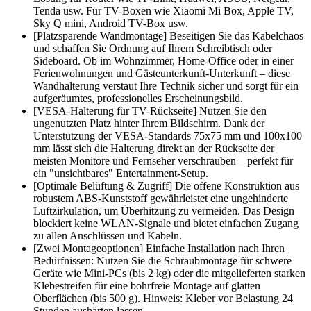
Tenda usw. Für TV-Boxen wie Xiaomi Mi Box, Apple TV,
Sky Q mini, Android TV-Box usw.
[Platzsparende Wandmontage] Beseitigen Sie das Kabelchaos
und schaffen Sie Ordnung auf Ihrem Schreibtisch oder
Sideboard. Ob im Wohnzimmer, Home-Office oder in einer
Ferienwohnungen und Gästeunterkunft-Unterkunft – diese
Wandhalterung verstaut Ihre Technik sicher und sorgt für ein
aufgeräumtes, professionelles Erscheinungsbild.
[VESA-Halterung für TV-Rückseite] Nutzen Sie den
ungenutzten Platz hinter Ihrem Bildschirm. Dank der
Unterstützung der VESA-Standards 75x75 mm und 100x100
mm lässt sich die Halterung direkt an der Rückseite der
meisten Monitore und Fernseher verschrauben – perfekt für
ein "unsichtbares" Entertainment-Setup.
[Optimale Belüftung & Zugriff] Die offene Konstruktion aus
robustem ABS-Kunststoff gewährleistet eine ungehinderte
Luftzirkulation, um Überhitzung zu vermeiden. Das Design
blockiert keine WLAN-Signale und bietet einfachen Zugang
zu allen Anschlüssen und Kabeln.
[Zwei Montageoptionen] Einfache Installation nach Ihren
Bedürfnissen: Nutzen Sie die Schraubmontage für schwere
Geräte wie Mini-PCs (bis 2 kg) oder die mitgelieferten starken
Klebestreifen für eine bohrfreie Montage auf glatten
Oberflächen (bis 500 g). Hinweis: Kleber vor Belastung 24
Stunden aushärten lassen.