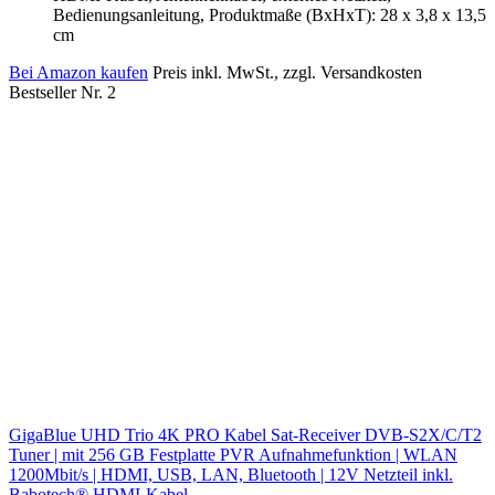
Bedienungsanleitung, Produktmaße (BxHxT): 28 x 3,8 x 13,5
cm
Bei Amazon kaufen
Preis inkl. MwSt., zzgl. Versandkosten
Bestseller Nr. 2
GigaBlue UHD Trio 4K PRO Kabel Sat-Receiver DVB-S2X/C/T2
Tuner | mit 256 GB Festplatte PVR Aufnahmefunktion | WLAN
1200Mbit/s | HDMI, USB, LAN, Bluetooth | 12V Netzteil inkl.
Babotech® HDMI-Kabel