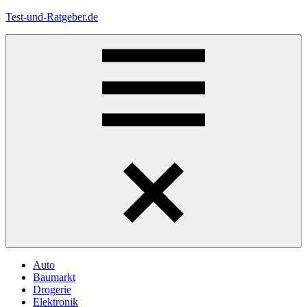
Zum
Test-und-Ratgeber.de
Inhalt
springen
Menü
Auto
Baumarkt
Drogerie
Elektronik