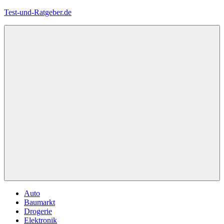
Zum
Test-und-Ratgeber.de
Inhalt
springen
Menü
Auto
Baumarkt
Drogerie
Elektronik