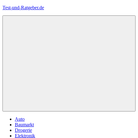
Zum
Test-und-Ratgeber.de
Inhalt
springen
Menü
Auto
Baumarkt
Drogerie
Elektronik