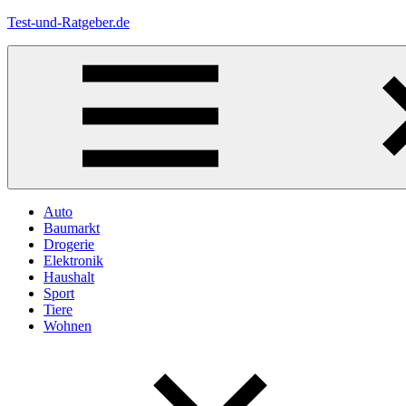
Zum
Test-und-Ratgeber.de
Inhalt
springen
Menü
Auto
Baumarkt
Drogerie
Elektronik
Haushalt
Sport
Tiere
Wohnen