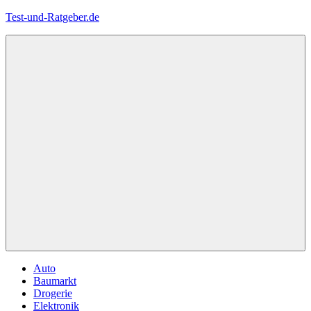
Zum
Test-und-Ratgeber.de
Inhalt
springen
Menü
Auto
Baumarkt
Drogerie
Elektronik