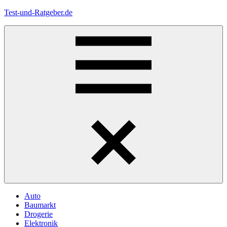
Zum
Test-und-Ratgeber.de
Inhalt
springen
Menü
Auto
Baumarkt
Drogerie
Elektronik