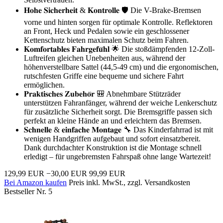
𝐇𝐨𝐡𝐞 𝐒𝐢𝐜𝐡𝐞𝐫𝐡𝐞𝐢𝐭 & 𝐊𝐨𝐧𝐭𝐫𝐨𝐥𝐥𝐞 🛡️ Die V-Brake-Bremsen
vorne und hinten sorgen für optimale Kontrolle. Reflektoren
an Front, Heck und Pedalen sowie ein geschlossener
Kettenschutz bieten maximalen Schutz beim Fahren.
𝐊𝐨𝐦𝐟𝐨𝐫𝐭𝐚𝐛𝐥𝐞𝐬 𝐅𝐚𝐡𝐫𝐠𝐞𝐟𝐮̈𝐡𝐥 🌟 Die stoßdämpfenden 12-Zoll-
Luftreifen gleichen Unebenheiten aus, während der
höhenverstellbare Sattel (44,5-49 cm) und die ergonomischen,
rutschfesten Griffe eine bequeme und sichere Fahrt
ermöglichen.
𝐏𝐫𝐚𝐤𝐭𝐢𝐬𝐜𝐡𝐞𝐬 𝐙𝐮𝐛𝐞𝐡𝐨̈𝐫 🎒 Abnehmbare Stützräder
unterstützen Fahranfänger, während der weiche Lenkerschutz
für zusätzliche Sicherheit sorgt. Die Bremsgriffe passen sich
perfekt an kleine Hände an und erleichtern das Bremsen.
𝐒𝐜𝐡𝐧𝐞𝐥𝐥𝐞 & 𝐞𝐢𝐧𝐟𝐚𝐜𝐡𝐞 𝐌𝐨𝐧𝐭𝐚𝐠𝐞 🔧 Das Kinderfahrrad ist mit
wenigen Handgriffen aufgebaut und sofort einsatzbereit.
Dank durchdachter Konstruktion ist die Montage schnell
erledigt – für ungebremsten Fahrspaß ohne lange Wartezeit!
129,99 EUR
−30,00 EUR
99,99 EUR
Bei Amazon kaufen
Preis inkl. MwSt., zzgl. Versandkosten
Bestseller Nr. 5