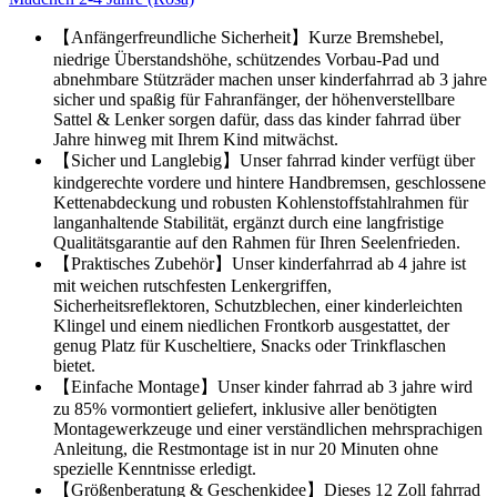
【Anfängerfreundliche Sicherheit】Kurze Bremshebel,
niedrige Überstandshöhe, schützendes Vorbau-Pad und
abnehmbare Stützräder machen unser kinderfahrrad ab 3 jahre
sicher und spaßig für Fahranfänger, der höhenverstellbare
Sattel & Lenker sorgen dafür, dass das kinder fahrrad über
Jahre hinweg mit Ihrem Kind mitwächst.
【Sicher und Langlebig】Unser fahrrad kinder verfügt über
kindgerechte vordere und hintere Handbremsen, geschlossene
Kettenabdeckung und robusten Kohlenstoffstahlrahmen für
langanhaltende Stabilität, ergänzt durch eine langfristige
Qualitätsgarantie auf den Rahmen für Ihren Seelenfrieden.
【Praktisches Zubehör】Unser kinderfahrrad ab 4 jahre ist
mit weichen rutschfesten Lenkergriffen,
Sicherheitsreflektoren, Schutzblechen, einer kinderleichten
Klingel und einem niedlichen Frontkorb ausgestattet, der
genug Platz für Kuscheltiere, Snacks oder Trinkflaschen
bietet.
【Einfache Montage】Unser kinder fahrrad ab 3 jahre wird
zu 85% vormontiert geliefert, inklusive aller benötigten
Montagewerkzeuge und einer verständlichen mehrsprachigen
Anleitung, die Restmontage ist in nur 20 Minuten ohne
spezielle Kenntnisse erledigt.
【Größenberatung & Geschenkidee】Dieses 12 Zoll fahrrad