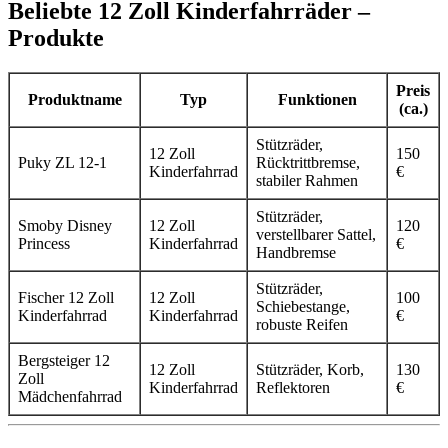
Beliebte 12 Zoll Kinderfahrräder –
Produkte
Preis
Produktname
Typ
Funktionen
(ca.)
Stützräder,
12 Zoll
150
Puky ZL 12-1
Rücktrittbremse,
Kinderfahrrad
€
stabiler Rahmen
Stützräder,
Smoby Disney
12 Zoll
120
verstellbarer Sattel,
Princess
Kinderfahrrad
€
Handbremse
Stützräder,
Fischer 12 Zoll
12 Zoll
100
Schiebestange,
Kinderfahrrad
Kinderfahrrad
€
robuste Reifen
Bergsteiger 12
12 Zoll
Stützräder, Korb,
130
Zoll
Kinderfahrrad
Reflektoren
€
Mädchenfahrrad