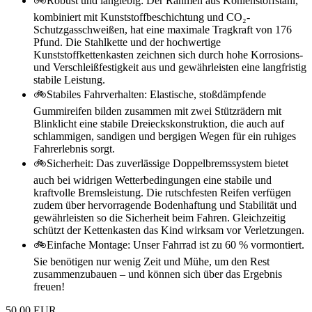
🚲Robust und langlebig: Der Rahmen aus Kohlenstoffstahl,
kombiniert mit Kunststoffbeschichtung und CO₂-
Schutzgasschweißen, hat eine maximale Tragkraft von 176
Pfund. Die Stahlkette und der hochwertige
Kunststoffkettenkasten zeichnen sich durch hohe Korrosions-
und Verschleißfestigkeit aus und gewährleisten eine langfristig
stabile Leistung.
🚲Stabiles Fahrverhalten: Elastische, stoßdämpfende
Gummireifen bilden zusammen mit zwei Stützrädern mit
Blinklicht eine stabile Dreieckskonstruktion, die auch auf
schlammigen, sandigen und bergigen Wegen für ein ruhiges
Fahrerlebnis sorgt.
🚲Sicherheit: Das zuverlässige Doppelbremssystem bietet
auch bei widrigen Wetterbedingungen eine stabile und
kraftvolle Bremsleistung. Die rutschfesten Reifen verfügen
zudem über hervorragende Bodenhaftung und Stabilität und
gewährleisten so die Sicherheit beim Fahren. Gleichzeitig
schützt der Kettenkasten das Kind wirksam vor Verletzungen.
🚲Einfache Montage: Unser Fahrrad ist zu 60 % vormontiert.
Sie benötigen nur wenig Zeit und Mühe, um den Rest
zusammenzubauen – und können sich über das Ergebnis
freuen!
50,00 EUR