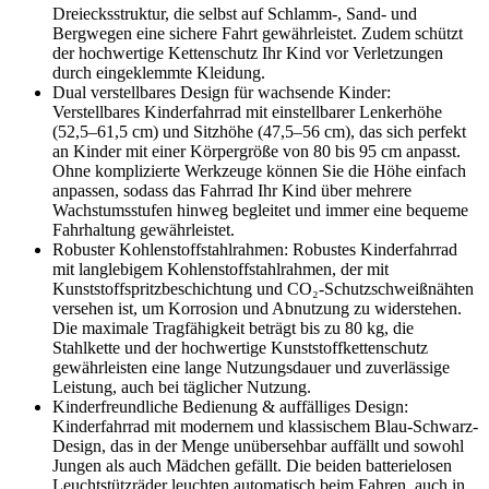
Dreiecksstruktur, die selbst auf Schlamm-, Sand- und
Bergwegen eine sichere Fahrt gewährleistet. Zudem schützt
der hochwertige Kettenschutz Ihr Kind vor Verletzungen
durch eingeklemmte Kleidung.
Dual verstellbares Design für wachsende Kinder:
Verstellbares Kinderfahrrad mit einstellbarer Lenkerhöhe
(52,5–61,5 cm) und Sitzhöhe (47,5–56 cm), das sich perfekt
an Kinder mit einer Körpergröße von 80 bis 95 cm anpasst.
Ohne komplizierte Werkzeuge können Sie die Höhe einfach
anpassen, sodass das Fahrrad Ihr Kind über mehrere
Wachstumsstufen hinweg begleitet und immer eine bequeme
Fahrhaltung gewährleistet.
Robuster Kohlenstoffstahlrahmen: Robustes Kinderfahrrad
mit langlebigem Kohlenstoffstahlrahmen, der mit
Kunststoffspritzbeschichtung und CO₂-Schutzschweißnähten
versehen ist, um Korrosion und Abnutzung zu widerstehen.
Die maximale Tragfähigkeit beträgt bis zu 80 kg, die
Stahlkette und der hochwertige Kunststoffkettenschutz
gewährleisten eine lange Nutzungsdauer und zuverlässige
Leistung, auch bei täglicher Nutzung.
Kinderfreundliche Bedienung & auffälliges Design:
Kinderfahrrad mit modernem und klassischem Blau-Schwarz-
Design, das in der Menge unübersehbar auffällt und sowohl
Jungen als auch Mädchen gefällt. Die beiden batterielosen
Leuchtstützräder leuchten automatisch beim Fahren, auch in