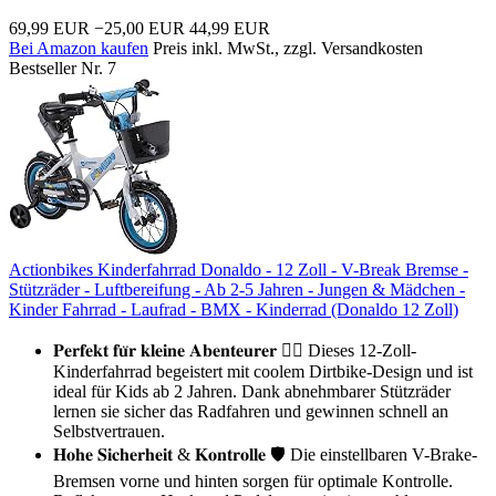
69,99 EUR
−25,00 EUR
44,99 EUR
Bei Amazon kaufen
Preis inkl. MwSt., zzgl. Versandkosten
Bestseller Nr. 7
Actionbikes Kinderfahrrad Donaldo - 12 Zoll - V-Break Bremse -
Stützräder - Luftbereifung - Ab 2-5 Jahren - Jungen & Mädchen -
Kinder Fahrrad - Laufrad - BMX - Kinderrad (Donaldo 12 Zoll)
𝐏𝐞𝐫𝐟𝐞𝐤𝐭 𝐟𝐮̈𝐫 𝐤𝐥𝐞𝐢𝐧𝐞 𝐀𝐛𝐞𝐧𝐭𝐞𝐮𝐫𝐞𝐫 🚴‍♂️ Dieses 12-Zoll-
Kinderfahrrad begeistert mit coolem Dirtbike-Design und ist
ideal für Kids ab 2 Jahren. Dank abnehmbarer Stützräder
lernen sie sicher das Radfahren und gewinnen schnell an
Selbstvertrauen.
𝐇𝐨𝐡𝐞 𝐒𝐢𝐜𝐡𝐞𝐫𝐡𝐞𝐢𝐭 & 𝐊𝐨𝐧𝐭𝐫𝐨𝐥𝐥𝐞 🛡️ Die einstellbaren V-Brake-
Bremsen vorne und hinten sorgen für optimale Kontrolle.