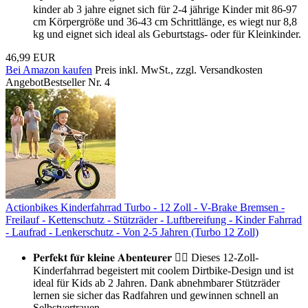
kinder ab 3 jahre eignet sich für 2-4 jährige Kinder mit 86-97
cm Körpergröße und 36-43 cm Schrittlänge, es wiegt nur 8,8
kg und eignet sich ideal als Geburtstags- oder für Kleinkinder.
46,99 EUR
Bei Amazon kaufen
Preis inkl. MwSt., zzgl. Versandkosten
Angebot
Bestseller Nr. 4
Actionbikes Kinderfahrrad Turbo - 12 Zoll - V-Brake Bremsen -
Freilauf - Kettenschutz - Stützräder - Luftbereifung - Kinder Fahrrad
- Laufrad - Lenkerschutz - Von 2-5 Jahren (Turbo 12 Zoll)
𝐏𝐞𝐫𝐟𝐞𝐤𝐭 𝐟𝐮̈𝐫 𝐤𝐥𝐞𝐢𝐧𝐞 𝐀𝐛𝐞𝐧𝐭𝐞𝐮𝐫𝐞𝐫 🚴‍♂️ Dieses 12-Zoll-
Kinderfahrrad begeistert mit coolem Dirtbike-Design und ist
ideal für Kids ab 2 Jahren. Dank abnehmbarer Stützräder
lernen sie sicher das Radfahren und gewinnen schnell an
Selbstvertrauen.