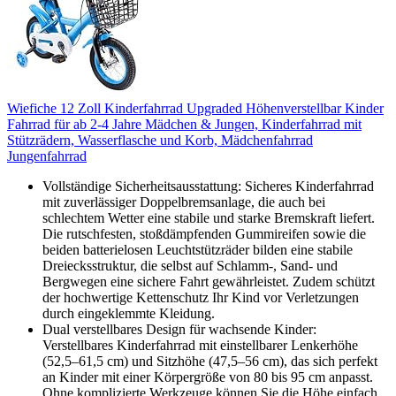
Wiefiche 12 Zoll Kinderfahrrad Upgraded Höhenverstellbar Kinder
Fahrrad für ab 2-4 Jahre Mädchen & Jungen, Kinderfahrrad mit
Stützrädern, Wasserflasche und Korb, Mädchenfahrrad
Jungenfahrrad
Vollständige Sicherheitsausstattung: Sicheres Kinderfahrrad
mit zuverlässiger Doppelbremsanlage, die auch bei
schlechtem Wetter eine stabile und starke Bremskraft liefert.
Die rutschfesten, stoßdämpfenden Gummireifen sowie die
beiden batterielosen Leuchtstützräder bilden eine stabile
Dreiecksstruktur, die selbst auf Schlamm-, Sand- und
Bergwegen eine sichere Fahrt gewährleistet. Zudem schützt
der hochwertige Kettenschutz Ihr Kind vor Verletzungen
durch eingeklemmte Kleidung.
Dual verstellbares Design für wachsende Kinder:
Verstellbares Kinderfahrrad mit einstellbarer Lenkerhöhe
(52,5–61,5 cm) und Sitzhöhe (47,5–56 cm), das sich perfekt
an Kinder mit einer Körpergröße von 80 bis 95 cm anpasst.
Ohne komplizierte Werkzeuge können Sie die Höhe einfach