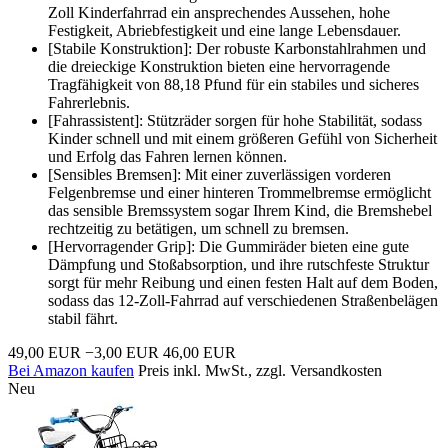
Zoll Kinderfahrrad ein ansprechendes Aussehen, hohe
Festigkeit, Abriebfestigkeit und eine lange Lebensdauer.
[Stabile Konstruktion]: Der robuste Karbonstahlrahmen und
die dreieckige Konstruktion bieten eine hervorragende
Tragfähigkeit von 88,18 Pfund für ein stabiles und sicheres
Fahrerlebnis.
[Fahrassistent]: Stützräder sorgen für hohe Stabilität, sodass
Kinder schnell und mit einem größeren Gefühl von Sicherheit
und Erfolg das Fahren lernen können.
[Sensibles Bremsen]: Mit einer zuverlässigen vorderen
Felgenbremse und einer hinteren Trommelbremse ermöglicht
das sensible Bremssystem sogar Ihrem Kind, die Bremshebel
rechtzeitig zu betätigen, um schnell zu bremsen.
[Hervorragender Grip]: Die Gummiräder bieten eine gute
Dämpfung und Stoßabsorption, und ihre rutschfeste Struktur
sorgt für mehr Reibung und einen festen Halt auf dem Boden,
sodass das 12-Zoll-Fahrrad auf verschiedenen Straßenbelägen
stabil fährt.
49,00 EUR
−3,00 EUR
46,00 EUR
Bei Amazon kaufen
Preis inkl. MwSt., zzgl. Versandkosten
Neu