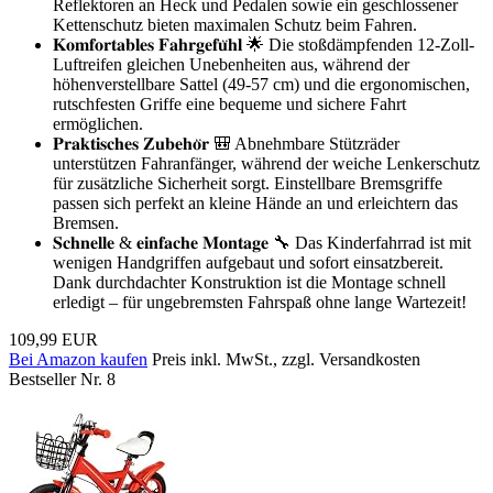
Reflektoren an Heck und Pedalen sowie ein geschlossener
Kettenschutz bieten maximalen Schutz beim Fahren.
𝐊𝐨𝐦𝐟𝐨𝐫𝐭𝐚𝐛𝐥𝐞𝐬 𝐅𝐚𝐡𝐫𝐠𝐞𝐟𝐮̈𝐡𝐥 🌟 Die stoßdämpfenden 12-Zoll-
Luftreifen gleichen Unebenheiten aus, während der
höhenverstellbare Sattel (49-57 cm) und die ergonomischen,
rutschfesten Griffe eine bequeme und sichere Fahrt
ermöglichen.
𝐏𝐫𝐚𝐤𝐭𝐢𝐬𝐜𝐡𝐞𝐬 𝐙𝐮𝐛𝐞𝐡𝐨̈𝐫 🎒 Abnehmbare Stützräder
unterstützen Fahranfänger, während der weiche Lenkerschutz
für zusätzliche Sicherheit sorgt. Einstellbare Bremsgriffe
passen sich perfekt an kleine Hände an und erleichtern das
Bremsen.
𝐒𝐜𝐡𝐧𝐞𝐥𝐥𝐞 & 𝐞𝐢𝐧𝐟𝐚𝐜𝐡𝐞 𝐌𝐨𝐧𝐭𝐚𝐠𝐞 🔧 Das Kinderfahrrad ist mit
wenigen Handgriffen aufgebaut und sofort einsatzbereit.
Dank durchdachter Konstruktion ist die Montage schnell
erledigt – für ungebremsten Fahrspaß ohne lange Wartezeit!
109,99 EUR
Bei Amazon kaufen
Preis inkl. MwSt., zzgl. Versandkosten
Bestseller Nr. 8