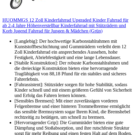
HUOMMGS 12 Zoll Kinderfahrrad Upgraded Kinder Fahrrad für
ab 2-4 Jahre Höhenverstellbar Kinderfahrrad mit Stützrädern und
Korb Jugend Fahrrad für Jungen & Mädchen (Grün)
[Langlebig]: Der hochwertige Karbonstahlrahmen mit
Kunststoffbeschichtung und Gummirädern verleiht dem 12
Zoll Kinderfahrrad ein ansprechendes Aussehen, hohe
Festigkeit, Abriebfestigkeit und eine lange Lebensdauer.
[Stabile Konstruktion]: Der robuste Karbonstahlrahmen und
die dreieckige Konstruktion bieten eine hervorragende
Tragfähigkeit von 88,18 Pfund für ein stabiles und sicheres
Fahrerlebnis.
[Fahrassistent]: Stützräder sorgen für hohe Stabilität, sodass
Kinder schnell und mit einem größeren Gefühl von Sicherheit
und Erfolg das Fahren lernen können.
[Sensibles Bremsen]: Mit einer zuverlässigen vorderen
Felgenbremse und einer hinteren Trommelbremse ermöglicht
das sensible Bremssystem sogar Ihrem Kind, die Bremshebel
rechtzeitig zu betätigen, um schnell zu bremsen.
[Hervorragender Grip]: Die Gummiräder bieten eine gute
Dämpfung und Stoßabsorption, und ihre rutschfeste Struktur
sorgt für mehr Reibung und einen festen Halt auf dem Boden,