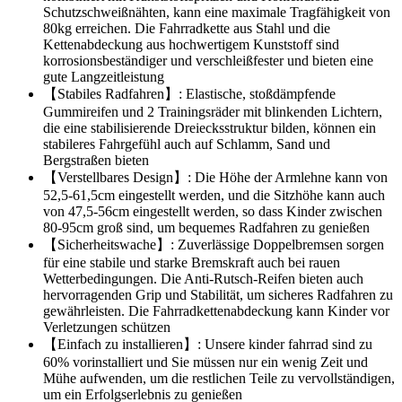
Schutzschweißnähten, kann eine maximale Tragfähigkeit von
80kg erreichen. Die Fahrradkette aus Stahl und die
Kettenabdeckung aus hochwertigem Kunststoff sind
korrosionsbeständiger und verschleißfester und bieten eine
gute Langzeitleistung
【Stabiles Radfahren】: Elastische, stoßdämpfende
Gummireifen und 2 Trainingsräder mit blinkenden Lichtern,
die eine stabilisierende Dreiecksstruktur bilden, können ein
stabileres Fahrgefühl auch auf Schlamm, Sand und
Bergstraßen bieten
【Verstellbares Design】: Die Höhe der Armlehne kann von
52,5-61,5cm eingestellt werden, und die Sitzhöhe kann auch
von 47,5-56cm eingestellt werden, so dass Kinder zwischen
80-95cm groß sind, um bequemes Radfahren zu genießen
【Sicherheitswache】: Zuverlässige Doppelbremsen sorgen
für eine stabile und starke Bremskraft auch bei rauen
Wetterbedingungen. Die Anti-Rutsch-Reifen bieten auch
hervorragenden Grip und Stabilität, um sicheres Radfahren zu
gewährleisten. Die Fahrradkettenabdeckung kann Kinder vor
Verletzungen schützen
【Einfach zu installieren】: Unsere kinder fahrrad sind zu
60% vorinstalliert und Sie müssen nur ein wenig Zeit und
Mühe aufwenden, um die restlichen Teile zu vervollständigen,
um ein Erfolgserlebnis zu genießen