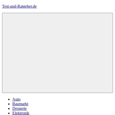
Zum
Test-und-Ratgeber.de
Inhalt
springen
Menü
Auto
Baumarkt
Drogerie
Elektronik