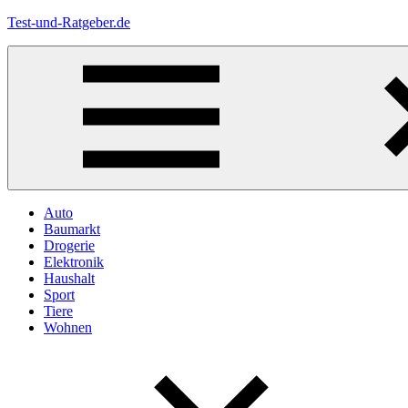
Zum
Test-und-Ratgeber.de
Inhalt
springen
Menü
Auto
Baumarkt
Drogerie
Elektronik
Haushalt
Sport
Tiere
Wohnen