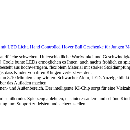
en mit LED Licht, Hand Controlled Hover Ball Geschenke für Jungen 
Handfläche schweben. Unterschiedliche Wurfwinkel und Geschwindigkei
! Coole bunte LEDs ermöglichen es Ihnen, auch nachts fröhlich zu spie
 besteht aus hochwertigem, flexiblem Material mit starker Stoßdämpfun
e, dass Kinder von ihren Klingen verletzt werden.
n 8-10 Minuten lang wirken. Schwacher Akku, LED-Anzeige blinkt. Be
über das Aufladen machen.
nnen- und Außenbereich. Der intelligente KI-Chip sorgt für eine Vielza
und schillerndes Spielzeug ablehnen, das interessantere und schöne Ki
ung, um Support zu leisten und sicherzustellen.