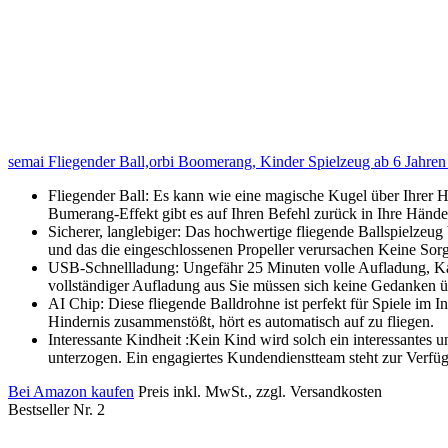
semai Fliegender Ball,orbi Boomerang, Kinder Spielzeug ab 6 Jahr
Fliegender Ball: Es kann wie eine magische Kugel über Ihrer 
Bumerang-Effekt gibt es auf Ihren Befehl zurück in Ihre Hände
Sicherer, langlebiger: Das hochwertige fliegende Ballspielzeug
und das die eingeschlossenen Propeller verursachen Keine Sorg
USB-Schnellladung: Ungefähr 25 Minuten volle Aufladung, Kan
vollständiger Aufladung aus Sie müssen sich keine Gedanken 
AI Chip: Diese fliegende Balldrohne ist perfekt für Spiele im I
Hindernis zusammenstößt, hört es automatisch auf zu fliegen.
Interessante Kindheit :Kein Kind wird solch ein interessantes 
unterzogen. Ein engagiertes Kundendienstteam steht zur Verfüg
Bei Amazon kaufen
Preis inkl. MwSt., zzgl. Versandkosten
Bestseller Nr. 2