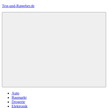
Zum
Test-und-Ratgeber.de
Inhalt
springen
Menü
Auto
Baumarkt
Drogerie
Elektronik