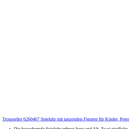
Trousselier 6260467 Spieluhr mit tanzenden Figuren für Kinder, Pet
Die bezaubernde Spieluhr erfreut Jung und Alt. Zwei niedliche