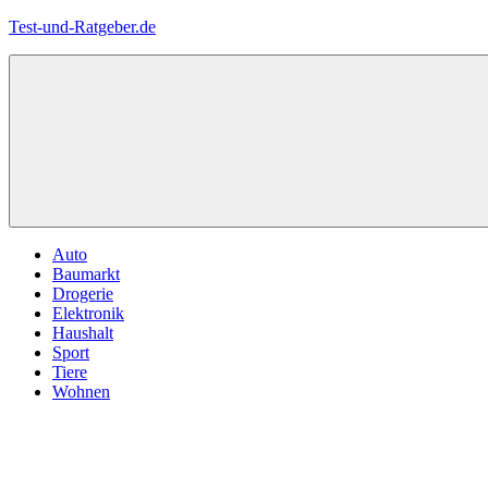
Zum
Test-und-Ratgeber.de
Inhalt
springen
Menü
Auto
Baumarkt
Drogerie
Elektronik
Haushalt
Sport
Tiere
Wohnen