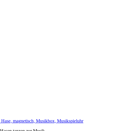
er Hase, magnetisch, Musikbox, Musikspieluhr
 Hasen tanzen zur Musik.