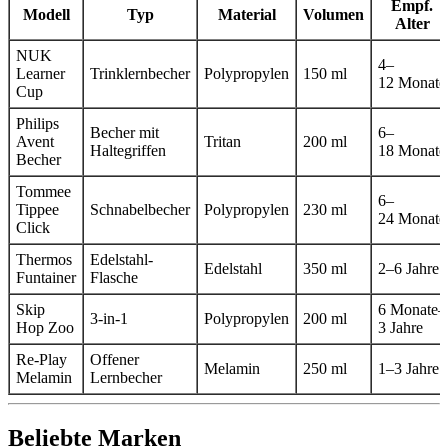
Empf.
Modell
Typ
Material
Volumen
Alter
NUK
4–
Learner
Trinklernbecher
Polypropylen
150 ml
12 Monate
Cup
Philips
Becher mit
6–
Avent
Tritan
200 ml
Haltegriffen
18 Monate
Becher
Tommee
6–
Tippee
Schnabelbecher
Polypropylen
230 ml
24 Monate
Click
Thermos
Edelstahl-
Edelstahl
350 ml
2–6 Jahre
Funtainer
Flasche
Skip
6 Monate–
3‑in‑1
Polypropylen
200 ml
Hop Zoo
3 Jahre
Re‑Play
Offener
Melamin
250 ml
1–3 Jahre
Melamin
Lernbecher
Beliebte Marken