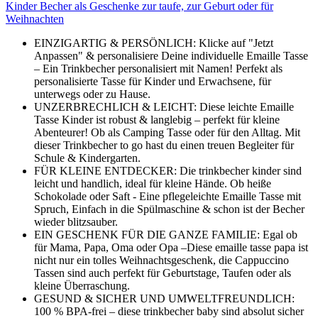
Kinder Becher als Geschenke zur taufe, zur Geburt oder für
Weihnachten
EINZIGARTIG & PERSÖNLICH: Klicke auf "Jetzt
Anpassen" & personalisiere Deine individuelle Emaille Tasse
– Ein Trinkbecher personalisiert mit Namen! Perfekt als
personalisierte Tasse für Kinder und Erwachsene, für
unterwegs oder zu Hause.
UNZERBRECHLICH & LEICHT: Diese leichte Emaille
Tasse Kinder ist robust & langlebig – perfekt für kleine
Abenteurer! Ob als Camping Tasse oder für den Alltag. Mit
dieser Trinkbecher to go hast du einen treuen Begleiter für
Schule & Kindergarten.
FÜR KLEINE ENTDECKER: Die trinkbecher kinder sind
leicht und handlich, ideal für kleine Hände. Ob heiße
Schokolade oder Saft - Eine pflegeleichte Emaille Tasse mit
Spruch, Einfach in die Spülmaschine & schon ist der Becher
wieder blitzsauber.
EIN GESCHENK FÜR DIE GANZE FAMILIE: Egal ob
für Mama, Papa, Oma oder Opa –Diese emaille tasse papa ist
nicht nur ein tolles Weihnachtsgeschenk, die Cappuccino
Tassen sind auch perfekt für Geburtstage, Taufen oder als
kleine Überraschung.
GESUND & SICHER UND UMWELTFREUNDLICH:
100 % BPA-frei – diese trinkbecher baby sind absolut sicher