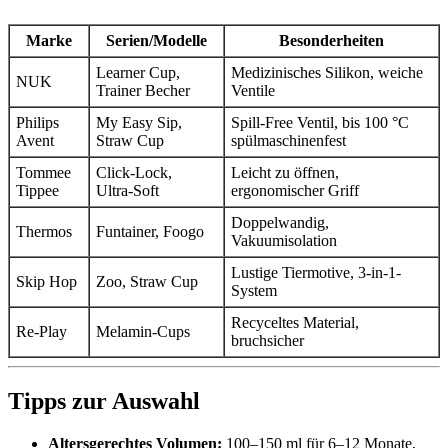
Marke
Serien/Modelle
Besonderheiten
Learner Cup,
Medizinisches Silikon, weiche
NUK
Trainer Becher
Ventile
Philips
My Easy Sip,
Spill‑Free Ventil, bis 100 °C
Avent
Straw Cup
spülmaschinenfest
Tommee
Click‑Lock,
Leicht zu öffnen,
Tippee
Ultra‑Soft
ergonomischer Griff
Doppelwandig,
Thermos
Funtainer, Foogo
Vakuumisolation
Lustige Tiermotive, 3-in-1-
Skip Hop
Zoo, Straw Cup
System
Recyceltes Material,
Re‑Play
Melamin-Cups
bruchsicher
Tipps zur Auswahl
Altersgerechtes Volumen:
100–150 ml für 6–12 Monate,