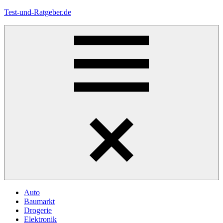
Zum
Test-und-Ratgeber.de
Inhalt
springen
Menü
Auto
Baumarkt
Drogerie
Elektronik