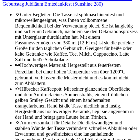
Geburtstag Jubiläum Erntedankfest (Sunshine 280)
🌞Guter Begleiter: Die Tasse ist spülmaschinenfest und
mikrowellengeeignet, was Ihnen vollkommene
Bequemlichkeit bei der Verwendung bietet. Sie ist langlebig
und sicher im Gebrauch, nachdem sie den Dekorationsprozess
mit Unterglasur durchlaufen hat. Mit einem
Fassungsvermögen von 380 ml (12 Fl oz) ist sie die perfekte
Größe für den täglichen Gebrauch. Geeignet für heiße oder
kalte Getränke wie Kaffee, Tee, Milch, Cappuccino, Latte,
Saft und heiße Schokolade.
🌞Hochwertiges Material: Hergestellt aus feuerfestem
Porzellan, bei einer hohen Temperatur von über 1200℃
gebrannt, verblassen die Muster nicht und es kommt nicht
zum Abblättern.
🌞Hübscher Kaffeepott: Mit seiner glänzenden Oberfläche
und dem Aufdruck eines Sonnenstrahls, einem fröhlichen
gelben Smiley-Gesicht und einem handbemalten
orangefarbenen Rand ist die Tasse niedlich und lustig.
Hergestellt aus hochwertiger Keramik, liegt sie angenehm in
der Hand und bringt gute Laune beim Trinken.
🌞Aufmerksamkeit für Details: Die dickwandigen und
stabilen Wände der Tasse verhindern schnelles Abkühlen oder
Erwärmen und gewährleisten eine langanhaltende
Verwendung. Der komfortable Griff hält die Hand von den