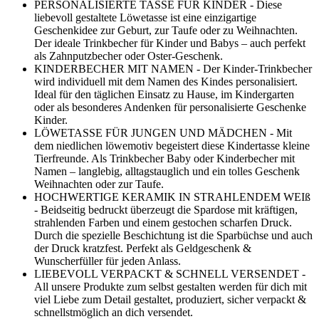
PERSONALISIERTE TASSE FÜR KINDER - Diese
liebevoll gestaltete Löwetasse ist eine einzigartige
Geschenkidee zur Geburt, zur Taufe oder zu Weihnachten.
Der ideale Trinkbecher für Kinder und Babys – auch perfekt
als Zahnputzbecher oder Oster-Geschenk.
KINDERBECHER MIT NAMEN - Der Kinder-Trinkbecher
wird individuell mit dem Namen des Kindes personalisiert.
Ideal für den täglichen Einsatz zu Hause, im Kindergarten
oder als besonderes Andenken für personalisierte Geschenke
Kinder.
LÖWETASSE FÜR JUNGEN UND MÄDCHEN - Mit
dem niedlichen löwemotiv begeistert diese Kindertasse kleine
Tierfreunde. Als Trinkbecher Baby oder Kinderbecher mit
Namen – langlebig, alltagstauglich und ein tolles Geschenk
Weihnachten oder zur Taufe.
HOCHWERTIGE KERAMIK IN STRAHLENDEM WEIß
- Beidseitig bedruckt überzeugt die Spardose mit kräftigen,
strahlenden Farben und einem gestochen scharfen Druck.
Durch die spezielle Beschichtung ist die Sparbüchse und auch
der Druck kratzfest. Perfekt als Geldgeschenk &
Wunscherfüller für jeden Anlass.
LIEBEVOLL VERPACKT & SCHNELL VERSENDET -
All unsere Produkte zum selbst gestalten werden für dich mit
viel Liebe zum Detail gestaltet, produziert, sicher verpackt &
schnellstmöglich an dich versendet.