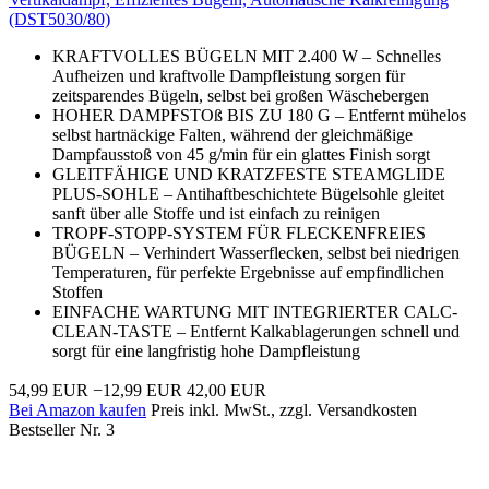
(DST5030/80)
KRAFTVOLLES BÜGELN MIT 2.400 W – Schnelles
Aufheizen und kraftvolle Dampfleistung sorgen für
zeitsparendes Bügeln, selbst bei großen Wäschebergen
HOHER DAMPFSTOß BIS ZU 180 G – Entfernt mühelos
selbst hartnäckige Falten, während der gleichmäßige
Dampfausstoß von 45 g/min für ein glattes Finish sorgt
GLEITFÄHIGE UND KRATZFESTE STEAMGLIDE
PLUS-SOHLE – Antihaftbeschichtete Bügelsohle gleitet
sanft über alle Stoffe und ist einfach zu reinigen
TROPF-STOPP-SYSTEM FÜR FLECKENFREIES
BÜGELN – Verhindert Wasserflecken, selbst bei niedrigen
Temperaturen, für perfekte Ergebnisse auf empfindlichen
Stoffen
EINFACHE WARTUNG MIT INTEGRIERTER CALC-
CLEAN-TASTE – Entfernt Kalkablagerungen schnell und
sorgt für eine langfristig hohe Dampfleistung
54,99 EUR
−12,99 EUR
42,00 EUR
Bei Amazon kaufen
Preis inkl. MwSt., zzgl. Versandkosten
Bestseller Nr. 3