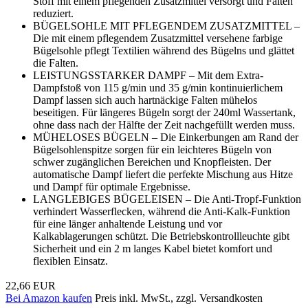
Stoff mit einem pflegenden Zusatzmittel versorgt und Falten
reduziert.
BÜGELSOHLE MIT PFLEGENDEM ZUSATZMITTEL –
Die mit einem pflegendem Zusatzmittel versehene farbige
Bügelsohle pflegt Textilien während des Bügelns und glättet
die Falten.
LEISTUNGSSTARKER DAMPF – Mit dem Extra-
Dampfstoß von 115 g/min und 35 g/min kontinuierlichem
Dampf lassen sich auch hartnäckige Falten mühelos
beseitigen. Für längeres Bügeln sorgt der 240ml Wassertank,
ohne dass nach der Hälfte der Zeit nachgefüllt werden muss.
MÜHELOSES BÜGELN – Die Einkerbungen am Rand der
Bügelsohlenspitze sorgen für ein leichteres Bügeln von
schwer zugänglichen Bereichen und Knopfleisten. Der
automatische Dampf liefert die perfekte Mischung aus Hitze
und Dampf für optimale Ergebnisse.
LANGLEBIGES BÜGELEISEN – Die Anti-Tropf-Funktion
verhindert Wasserflecken, während die Anti-Kalk-Funktion
für eine länger anhaltende Leistung und vor
Kalkablagerungen schützt. Die Betriebskontrollleuchte gibt
Sicherheit und ein 2 m langes Kabel bietet komfort und
flexiblen Einsatz.
22,66 EUR
Bei Amazon kaufen
Preis inkl. MwSt., zzgl. Versandkosten