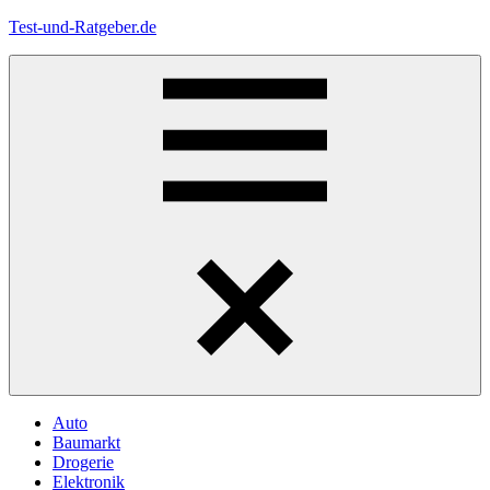
Zum
Test-und-Ratgeber.de
Inhalt
springen
Menü
Auto
Baumarkt
Drogerie
Elektronik