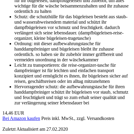
für ihr bügeleisen, dampfbügeleisen und zubehör, um alles
wichtige für die wäsche beisammenzuhalten und ihr zuhause
ordentlich zu halten
Schutz: die schutzhülle für das bügeleisen besteht aus staub-
und wasserabweisendem material und schützt ihr
dampfbügeleisen vor schmutz und feuchtigkeit. dadurch
verlängert sich seine lebensdauer. (dampfbügeleisen-reise-
organizer, kleine bügeleisen-tragetasche)
Ordnung: mit dieser aufbewahrungstasche für
handdampfreiniger und bügeleisen bleibt ihr zuhause
ordentlich. so haben sie ihr zubehör immer griffbereit und
vermeiden unordnung in der wäschekammer
Leicht zu transportieren: die reise-organizer-tasche für
dampfreiniger ist für leichten und einfachen transport
konzipiert und ermöglicht es ihnen, ihr bügeleisen sicher auf
reisen, geschäftsreisen oder im alltag mitzunehmen
Hervorragender schutz: die aufbewahrungstasche für ihren
handdampfreiniger schützt ihr bügeleisen vor staub, schmutz
und feuchtigkeit und trägt so zum erhalt seiner qualität und
zur verlängerung seiner lebensdauer bei
14,46 EUR
Bei Amazon kaufen
Preis inkl. MwSt., zzgl. Versandkosten
Zuletzt Aktualisiert am 27.02.2020