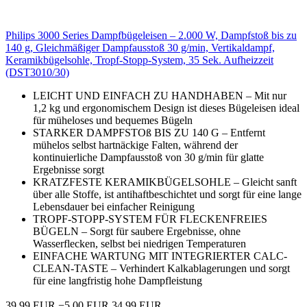
Philips 3000 Series Dampfbügeleisen – 2.000 W, Dampfstoß bis zu
140 g, Gleichmäßiger Dampfausstoß 30 g/min, Vertikaldampf,
Keramikbügelsohle, Tropf-Stopp-System, 35 Sek. Aufheizzeit
(DST3010/30)
LEICHT UND EINFACH ZU HANDHABEN – Mit nur
1,2 kg und ergonomischem Design ist dieses Bügeleisen ideal
für müheloses und bequemes Bügeln
STARKER DAMPFSTOß BIS ZU 140 G – Entfernt
mühelos selbst hartnäckige Falten, während der
kontinuierliche Dampfausstoß von 30 g/min für glatte
Ergebnisse sorgt
KRATZFESTE KERAMIKBÜGELSOHLE – Gleicht sanft
über alle Stoffe, ist antihaftbeschichtet und sorgt für eine lange
Lebensdauer bei einfacher Reinigung
TROPF-STOPP-SYSTEM FÜR FLECKENFREIES
BÜGELN – Sorgt für saubere Ergebnisse, ohne
Wasserflecken, selbst bei niedrigen Temperaturen
EINFACHE WARTUNG MIT INTEGRIERTER CALC-
CLEAN-TASTE – Verhindert Kalkablagerungen und sorgt
für eine langfristig hohe Dampfleistung
39,99 EUR
−5,00 EUR
34,99 EUR