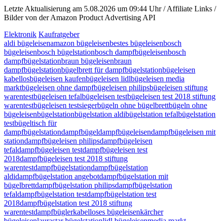
Letzte Aktualisierung am 5.08.2026 um 09:44 Uhr / Affiliate Links /
Bilder von der Amazon Product Advertising API
Elektronik
Kaufratgeber
aldi bügeleisen
amazon bügeleisen
bestes bügeleisen
bosch
bügeleisen
bosch bügelstation
bosch dampfbügeleisen
bosch
dampfbügelstation
braun bügeleisen
braun
dampfbügelstation
bügelbrett für dampfbügelstation
bügeleisen
kabellos
bügeleisen kaufen
bügeleisen lidl
bügeleisen media
markt
bügeleisen ohne dampf
bügeleisen philips
bügeleisen stiftung
warentest
bügeleisen tefal
bügeleisen test
bügeleisen test 2018 stiftung
warentest
bügeleisen testsieger
bügeln ohne bügelbrett
bügeln ohne
bügeleisen
bügelstation
bügelstation aldi
bügelstation tefal
bügelstation
test
bügeltisch für
dampfbügelstation
dampfbügel
dampfbügeleisen
dampfbügeleisen mit
station
dampfbügeleisen philips
dampfbügeleisen
tefal
dampfbügeleisen test
dampfbügeleisen test
2018
dampfbügeleisen test 2018 stiftung
warentest
dampfbügelstation
dampfbügelstation
aldi
dampfbügelstation angebot
dampfbügelstation mit
bügelbrett
dampfbügelstation philips
dampfbügelstation
tefal
dampfbügelstation test
dampfbügelstation test
2018
dampfbügelstation test 2018 stiftung
warentest
dampfbügler
kabelloses bügeleisen
kärcher
bügeleisen
laurastar bügelstation
lidl bügeleisen
media markt