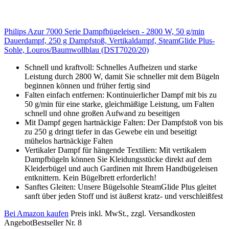
Philips Azur 7000 Serie Dampfbügeleisen - 2800 W, 50 g/min
Dauerdampf, 250 g Dampfstoß, Vertikaldampf, SteamGlide Plus-
Sohle, Louros/Baumwollblau (DST7020/20)
Schnell und kraftvoll: Schnelles Aufheizen und starke
Leistung durch 2800 W, damit Sie schneller mit dem Bügeln
beginnen können und früher fertig sind
Falten einfach entfernen: Kontinuierlicher Dampf mit bis zu
50 g/min für eine starke, gleichmäßige Leistung, um Falten
schnell und ohne großen Aufwand zu beseitigen
Mit Dampf gegen hartnäckige Falten: Der Dampfstoß von bis
zu 250 g dringt tiefer in das Gewebe ein und beseitigt
mühelos hartnäckige Falten
Vertikaler Dampf für hängende Textilien: Mit vertikalem
Dampfbügeln können Sie Kleidungsstücke direkt auf dem
Kleiderbügel und auch Gardinen mit Ihrem Handbügeleisen
entknittern. Kein Bügelbrett erforderlich!
Sanftes Gleiten: Unsere Bügelsohle SteamGlide Plus gleitet
sanft über jeden Stoff und ist äußerst kratz- und verschleißfest
Bei Amazon kaufen
Preis inkl. MwSt., zzgl. Versandkosten
Angebot
Bestseller Nr. 8