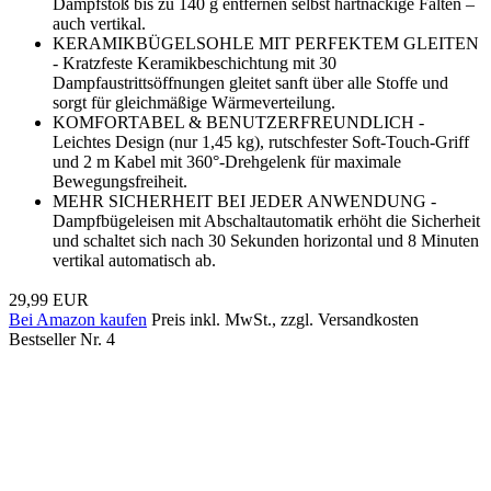
Dampfstoß bis zu 140 g entfernen selbst hartnäckige Falten –
auch vertikal.
KERAMIKBÜGELSOHLE MIT PERFEKTEM GLEITEN
- Kratzfeste Keramikbeschichtung mit 30
Dampfaustrittsöffnungen gleitet sanft über alle Stoffe und
sorgt für gleichmäßige Wärmeverteilung.
KOMFORTABEL & BENUTZERFREUNDLICH -
Leichtes Design (nur 1,45 kg), rutschfester Soft-Touch-Griff
und 2 m Kabel mit 360°-Drehgelenk für maximale
Bewegungsfreiheit.
MEHR SICHERHEIT BEI JEDER ANWENDUNG -
Dampfbügeleisen mit Abschaltautomatik erhöht die Sicherheit
und schaltet sich nach 30 Sekunden horizontal und 8 Minuten
vertikal automatisch ab.
29,99 EUR
Bei Amazon kaufen
Preis inkl. MwSt., zzgl. Versandkosten
Bestseller Nr. 4