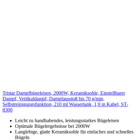
Tristar Dampfbügeleisen, 2000W, Keramiksohle, Einstellbarer
Dampf, Vertikaldampf, Dampfausstoß bis 70 g/min,
Selbstreinigungsfunktion, 210 ml Wassertank, 1,9 m Kabel, ST-
8300
Leicht zu handhabendes, leistungsstarkes Bügeleisen
Optimale Bügelergebnisse bei 2000W
Langlebige, glatte Keramiksohle für einfaches und schnelles
Bügeln