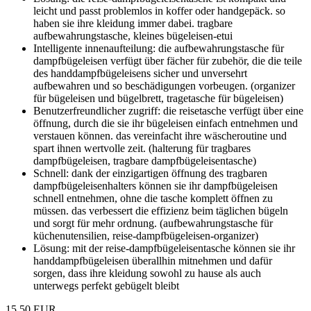
leicht und passt problemlos in koffer oder handgepäck. so
haben sie ihre kleidung immer dabei. tragbare
aufbewahrungstasche, kleines bügeleisen-etui
Intelligente innenaufteilung: die aufbewahrungstasche für
dampfbügeleisen verfügt über fächer für zubehör, die die teile
des handdampfbügeleisens sicher und unversehrt
aufbewahren und so beschädigungen vorbeugen. (organizer
für bügeleisen und bügelbrett, tragetasche für bügeleisen)
Benutzerfreundlicher zugriff: die reisetasche verfügt über eine
öffnung, durch die sie ihr bügeleisen einfach entnehmen und
verstauen können. das vereinfacht ihre wäscheroutine und
spart ihnen wertvolle zeit. (halterung für tragbares
dampfbügeleisen, tragbare dampfbügeleisentasche)
Schnell: dank der einzigartigen öffnung des tragbaren
dampfbügeleisenhalters können sie ihr dampfbügeleisen
schnell entnehmen, ohne die tasche komplett öffnen zu
müssen. das verbessert die effizienz beim täglichen bügeln
und sorgt für mehr ordnung. (aufbewahrungstasche für
küchenutensilien, reise-dampfbügeleisen-organizer)
Lösung: mit der reise-dampfbügeleisentasche können sie ihr
handdampfbügeleisen überallhin mitnehmen und dafür
sorgen, dass ihre kleidung sowohl zu hause als auch
unterwegs perfekt gebügelt bleibt
15,50 EUR