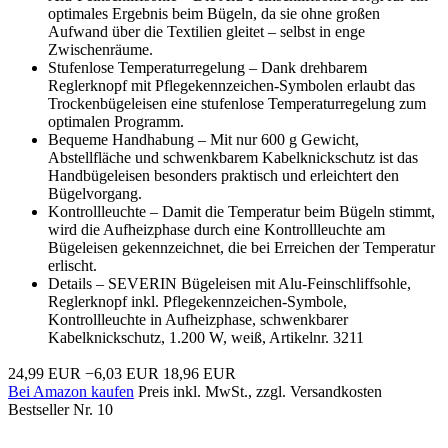
optimales Ergebnis beim Bügeln, da sie ohne großen
Aufwand über die Textilien gleitet – selbst in enge
Zwischenräume.
Stufenlose Temperaturregelung – Dank drehbarem
Reglerknopf mit Pflegekennzeichen-Symbolen erlaubt das
Trockenbügeleisen eine stufenlose Temperaturregelung zum
optimalen Programm.
Bequeme Handhabung – Mit nur 600 g Gewicht,
Abstellfläche und schwenkbarem Kabelknickschutz ist das
Handbügeleisen besonders praktisch und erleichtert den
Bügelvorgang.
Kontrollleuchte – Damit die Temperatur beim Bügeln stimmt,
wird die Aufheizphase durch eine Kontrollleuchte am
Bügeleisen gekennzeichnet, die bei Erreichen der Temperatur
erlischt.
Details – SEVERIN Bügeleisen mit Alu-Feinschliffsohle,
Reglerknopf inkl. Pflegekennzeichen-Symbole,
Kontrollleuchte in Aufheizphase, schwenkbarer
Kabelknickschutz, 1.200 W, weiß, Artikelnr. 3211
24,99 EUR
−6,03 EUR
18,96 EUR
Bei Amazon kaufen
Preis inkl. MwSt., zzgl. Versandkosten
Bestseller Nr. 10