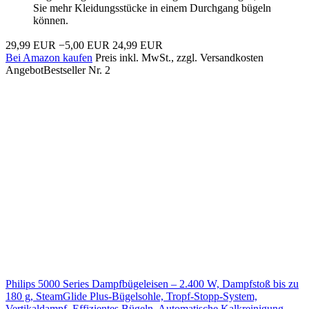
Sie mehr Kleidungsstücke in einem Durchgang bügeln
können.
29,99 EUR
−5,00 EUR
24,99 EUR
Bei Amazon kaufen
Preis inkl. MwSt., zzgl. Versandkosten
Angebot
Bestseller Nr. 2
Philips 5000 Series Dampfbügeleisen – 2.400 W, Dampfstoß bis zu
180 g, SteamGlide Plus-Bügelsohle, Tropf-Stopp-System,
Vertikaldampf, Effizientes Bügeln, Automatische Kalkreinigung