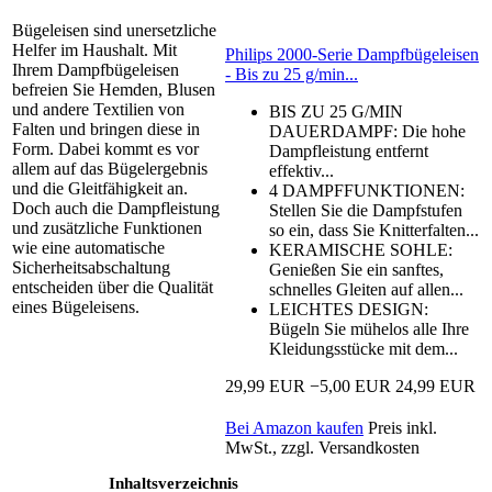
Bügeleisen sind unersetzliche
Helfer im Haushalt. Mit
Philips 2000-Serie Dampfbügeleisen
Ihrem Dampfbügeleisen
- Bis zu 25 g/min...
befreien Sie Hemden, Blusen
und andere Textilien von
BIS ZU 25 G/MIN
Falten und bringen diese in
DAUERDAMPF: Die hohe
Form. Dabei kommt es vor
Dampfleistung entfernt
allem auf das Bügelergebnis
effektiv...
und die Gleitfähigkeit an.
4 DAMPFFUNKTIONEN:
Doch auch die Dampfleistung
Stellen Sie die Dampfstufen
und zusätzliche Funktionen
so ein, dass Sie Knitterfalten...
wie eine automatische
KERAMISCHE SOHLE:
Sicherheitsabschaltung
Genießen Sie ein sanftes,
entscheiden über die Qualität
schnelles Gleiten auf allen...
eines Bügeleisens.
LEICHTES DESIGN:
Bügeln Sie mühelos alle Ihre
Kleidungsstücke mit dem...
29,99 EUR
−5,00 EUR
24,99 EUR
Bei Amazon kaufen
Preis inkl.
MwSt., zzgl. Versandkosten
Inhaltsverzeichnis