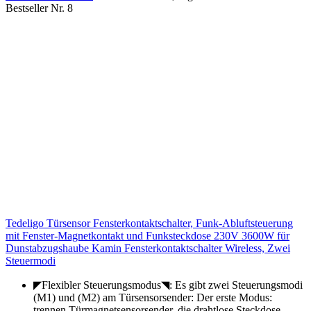
Bestseller Nr. 8
Tedeligo Türsensor Fensterkontaktschalter, Funk-Abluftsteuerung
mit Fenster-Magnetkontakt und Funksteckdose 230V 3600W für
Dunstabzugshaube Kamin Fensterkontaktschalter Wireless, Zwei
Steuermodi
◤Flexibler Steuerungsmodus◥: Es gibt zwei Steuerungsmodi
(M1) und (M2) am Türsensorsender: Der erste Modus:
trennen Türmagnetsensorsender, die drahtlose Steckdose