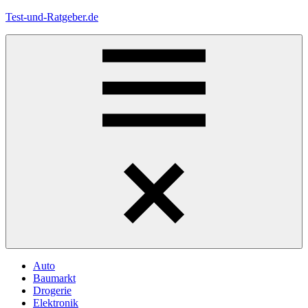
Zum
Test-und-Ratgeber.de
Inhalt
springen
Menü
Auto
Baumarkt
Drogerie
Elektronik