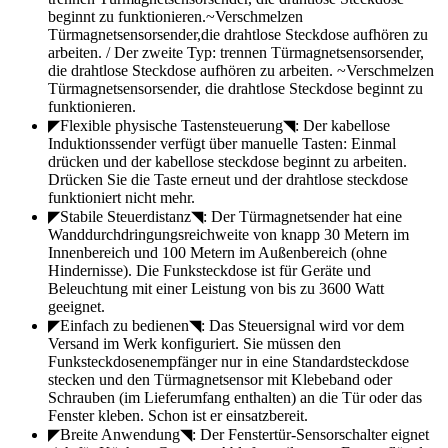
beginnt zu funktionieren.~Verschmelzen
Türmagnetsensorsender,die drahtlose Steckdose aufhören zu
arbeiten. / Der zweite Typ: trennen Türmagnetsensorsender,
die drahtlose Steckdose aufhören zu arbeiten. ~Verschmelzen
Türmagnetsensorsender, die drahtlose Steckdose beginnt zu
funktionieren.
◤Flexible physische Tastensteuerung◥: Der kabellose
Induktionssender verfügt über manuelle Tasten: Einmal
drücken und der kabellose steckdose beginnt zu arbeiten.
Drücken Sie die Taste erneut und der drahtlose steckdose
funktioniert nicht mehr.
◤Stabile Steuerdistanz◥: Der Türmagnetsender hat eine
Wanddurchdringungsreichweite von knapp 30 Metern im
Innenbereich und 100 Metern im Außenbereich (ohne
Hindernisse). Die Funksteckdose ist für Geräte und
Beleuchtung mit einer Leistung von bis zu 3600 Watt
geeignet.
◤Einfach zu bedienen◥: Das Steuersignal wird vor dem
Versand im Werk konfiguriert. Sie müssen den
Funksteckdosenempfänger nur in eine Standardsteckdose
stecken und den Türmagnetsensor mit Klebeband oder
Schrauben (im Lieferumfang enthalten) an die Tür oder das
Fenster kleben. Schon ist er einsatzbereit.
◤Breite Anwendung◥: Der Fenstertür-Sensorschalter eignet