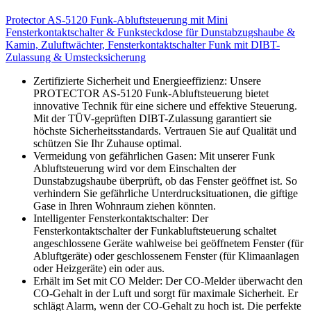
Protector AS-5120 Funk-Abluftsteuerung mit Mini
Fensterkontaktschalter & Funksteckdose für Dunstabzugshaube &
Kamin, Zuluftwächter, Fensterkontaktschalter Funk mit DIBT-
Zulassung & Umstecksicherung
Zertifizierte Sicherheit und Energieeffizienz: Unsere
PROTECTOR AS-5120 Funk-Abluftsteuerung bietet
innovative Technik für eine sichere und effektive Steuerung.
Mit der TÜV-geprüften DIBT-Zulassung garantiert sie
höchste Sicherheitsstandards. Vertrauen Sie auf Qualität und
schützen Sie Ihr Zuhause optimal.
Vermeidung von gefährlichen Gasen: Mit unserer Funk
Abluftsteuerung wird vor dem Einschalten der
Dunstabzugshaube überprüft, ob das Fenster geöffnet ist. So
verhindern Sie gefährliche Unterdrucksituationen, die giftige
Gase in Ihren Wohnraum ziehen könnten.
Intelligenter Fensterkontaktschalter: Der
Fensterkontaktschalter der Funkabluftsteuerung schaltet
angeschlossene Geräte wahlweise bei geöffnetem Fenster (für
Abluftgeräte) oder geschlossenem Fenster (für Klimaanlagen
oder Heizgeräte) ein oder aus.
Erhält im Set mit CO Melder: Der CO-Melder überwacht den
CO-Gehalt in der Luft und sorgt für maximale Sicherheit. Er
schlägt Alarm, wenn der CO-Gehalt zu hoch ist. Die perfekte