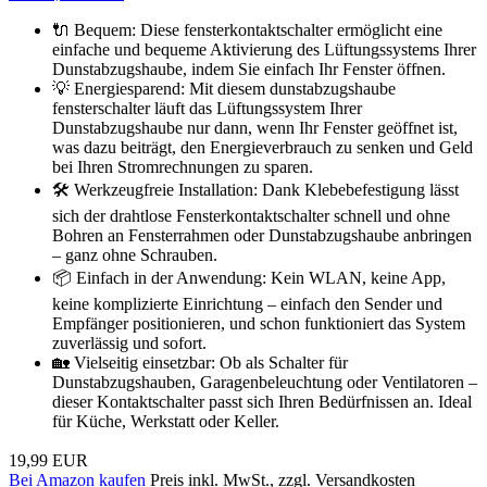
🔌 Bequem: Diese fensterkontaktschalter ermöglicht eine
einfache und bequeme Aktivierung des Lüftungssystems Ihrer
Dunstabzugshaube, indem Sie einfach Ihr Fenster öffnen.
💡 Energiesparend: Mit diesem dunstabzugshaube
fensterschalter läuft das Lüftungssystem Ihrer
Dunstabzugshaube nur dann, wenn Ihr Fenster geöffnet ist,
was dazu beiträgt, den Energieverbrauch zu senken und Geld
bei Ihren Stromrechnungen zu sparen.
🛠️ Werkzeugfreie Installation: Dank Klebebefestigung lässt
sich der drahtlose Fensterkontaktschalter schnell und ohne
Bohren an Fensterrahmen oder Dunstabzugshaube anbringen
– ganz ohne Schrauben.
📦 Einfach in der Anwendung: Kein WLAN, keine App,
keine komplizierte Einrichtung – einfach den Sender und
Empfänger positionieren, und schon funktioniert das System
zuverlässig und sofort.
🏡 Vielseitig einsetzbar: Ob als Schalter für
Dunstabzugshauben, Garagenbeleuchtung oder Ventilatoren –
dieser Kontaktschalter passt sich Ihren Bedürfnissen an. Ideal
für Küche, Werkstatt oder Keller.
19,99 EUR
Bei Amazon kaufen
Preis inkl. MwSt., zzgl. Versandkosten