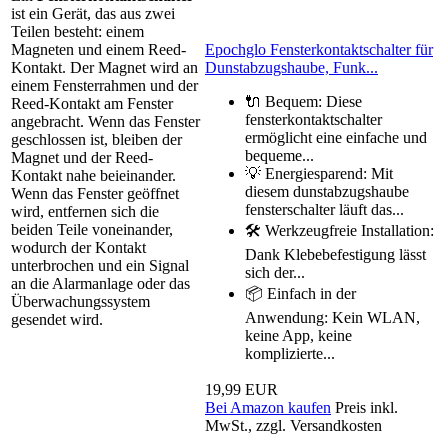
ist ein Gerät, das aus zwei
Teilen besteht: einem
Epochglo Fensterkontaktschalter für
Magneten und einem Reed-
Dunstabzugshaube, Funk...
Kontakt. Der Magnet wird an
einem Fensterrahmen und der
🔌 Bequem: Diese
Reed-Kontakt am Fenster
fensterkontaktschalter
angebracht. Wenn das Fenster
ermöglicht eine einfache und
geschlossen ist, bleiben der
bequeme...
Magnet und der Reed-
💡 Energiesparend: Mit
Kontakt nahe beieinander.
diesem dunstabzugshaube
Wenn das Fenster geöffnet
fensterschalter läuft das...
wird, entfernen sich die
beiden Teile voneinander,
🛠️ Werkzeugfreie Installation:
wodurch der Kontakt
Dank Klebebefestigung lässt
unterbrochen und ein Signal
sich der...
an die Alarmanlage oder das
📦 Einfach in der
Überwachungssystem
Anwendung: Kein WLAN,
gesendet wird.
keine App, keine
komplizierte...
19,99 EUR
Bei Amazon kaufen
Preis inkl.
MwSt., zzgl. Versandkosten