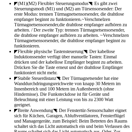
◤(M1)(M2) Flexibler Steuerungsmodus◥: Es gibt zwei
Steuerungsmodi (M1) und (M2) am Türsensorsender: Der
erste Modus: trennen Türmagnetsensorsender, die drahtlose
empfanger beginnt zu funktionieren.~Verschmelzen
Türmagnetsensorsender,die drahtlose empfanger aufhören zu
arbeiten. / Der zweite Typ: trennen Türmagnetsensorsender,
die drahtlose empfanger aufhören zu arbeiten. ~Verschmelzen
Türmagnetsensorsender, die drahtlose empfanger beginnt zu
funktionieren.
◤Flexible physische Tastensteuerung◥: Der kabellose
Induktionssender verfügt über manuelle Tasten: Einmal
drücken und der kabellose Empfänger beginnt zu arbeiten.
Drücken Sie die Taste erneut und der drahtlose Empfänger
funktioniert nicht mehr.
◤Stabile Steuerdistanz◥: Der Türmagnetsender hat eine
Wanddurchdringungsreichweite von knapp 30 Metern im
Innenbereich und 100 Metern im Außenbereich (ohne
Hindernisse). Die Funksteckdose ist für Geräte und
Beleuchtung mit einer Leistung von bis zu 2300 Watt
geeignet.
◤Breite Anwendung◥: Der Fenstertür-Sensorschalter eignet
sich für Küchen, Garagen, Abluftventilatoren, Fensterflügel
und Managergeräte, zum Beispiel: Beim Betreten des Raums
schaltet sich das Licht automatisch ein und beim Verlassen des
Raums schaltet sich das Licht automatisch aus. Oder. Zur