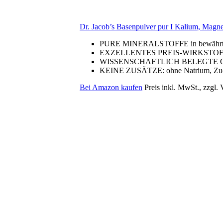
Dr. Jacob’s Basenpulver pur I Kalium, Magne
PURE MINERALSTOFFE in bewährter Dr.
EXZELLENTES PREIS-WIRKSTOFF*-V
WISSENSCHAFTLICH BELEGTE GE
KEINE ZUSÄTZE: ohne Natrium, Zucker,
Bei Amazon kaufen
Preis inkl. MwSt., zzgl.