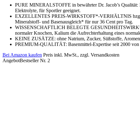
PURE MINERALSTOFFE in bewährter Dr. Jacob’s Qualität: Kaliu
Elektrolyte, für Sportler geeignet.
EXZELLENTES PREIS-WIRKSTOFF*-VERHÄLTNIS bzgl. Mineral
Mineralstoff- und Basenausgleich* für nur 36 Cent pro Tag.
WISSENSCHAFTLICH BELEGTE GESUNDHEITSWIRKUNGEN: Kali
normaler Knochen, Kalium die Aufrechterhaltung eines normal
KEINE ZUSÄTZE: ohne Natrium, Zucker, Süßstoffe, Aromen, Fü
PREMIUM-QUALITÄT: Basenmittel-Expertise seit 2000 von der 
Bei Amazon kaufen
Preis inkl. MwSt., zzgl. Versandkosten
Angebot
Bestseller Nr. 2