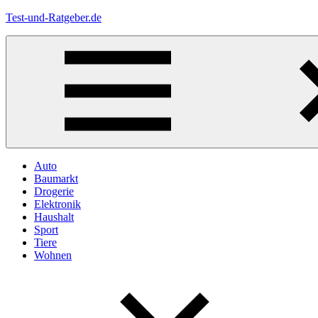
Zum
Test-und-Ratgeber.de
Inhalt
springen
Menü
Auto
Baumarkt
Drogerie
Elektronik
Haushalt
Sport
Tiere
Wohnen