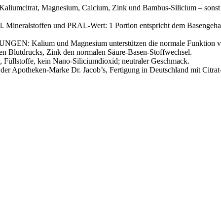
mcitrat, Magnesium, Calcium, Zink und Bambus-Silicium – sonst nicht
stoffen und PRAL-Wert: 1 Portion entspricht dem Basengehalt v
um und Magnesium unterstützen die normale Funktion von Mu
en Blutdrucks, Zink den normalen Säure-Basen-Stoffwechsel.
llstoffe, kein Nano-Siliciumdioxid; neutraler Geschmack.
Apotheken-Marke Dr. Jacob’s, Fertigung in Deutschland mit Citrat- 