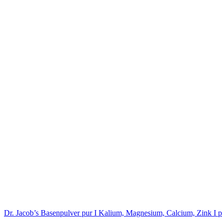
Dr. Jacob’s Basenpulver pur I Kalium, Magnesium, Calcium, Zink I pur