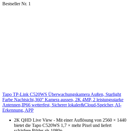
Bestseller Nr. 1
Tapo TP-Link C520WS Überwachungskamera Außen, Starlight
Farbe Nachtsicht,360° Kamera aussen, 2K 4MP, 2 leistungsstarke
Antennen,IP66 wetterfest, Sicherer lokaler&Cloud-Speicher, AI-
Erkennung, APP
2K QHD Live View - Mit einer Auflösung von 2560 × 1440
bietet die Tapo C520WS 1,7 × mehr Pixel und liefert
schärfere Bilder als 1080p.