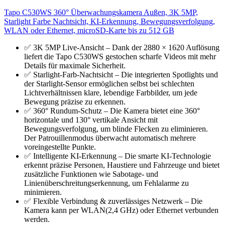
Tapo C530WS 360° Überwachungskamera Außen, 3K 5MP,
Starlight Farbe Nachtsicht, KI-Erkennung, Bewegungsverfolgung,
WLAN oder Ethernet, microSD-Karte bis zu 512 GB
✅ 3K 5MP Live-Ansicht – Dank der 2880 × 1620 Auflösung
liefert die Tapo C530WS gestochen scharfe Videos mit mehr
Details für maximale Sicherheit.
✅ Starlight-Farb-Nachtsicht – Die integrierten Spotlights und
der Starlight-Sensor ermöglichen selbst bei schlechten
Lichtverhältnissen klare, lebendige Farbbilder, um jede
Bewegung präzise zu erkennen.
✅ 360° Rundum-Schutz – Die Kamera bietet eine 360°
horizontale und 130° vertikale Ansicht mit
Bewegungsverfolgung, um blinde Flecken zu eliminieren.
Der Patrouillenmodus überwacht automatisch mehrere
voreingestellte Punkte.
✅ Intelligente KI-Erkennung – Die smarte KI-Technologie
erkennt präzise Personen, Haustiere und Fahrzeuge und bietet
zusätzliche Funktionen wie Sabotage- und
Linienüberschreitungserkennung, um Fehlalarme zu
minimieren.
✅ Flexible Verbindung & zuverlässiges Netzwerk – Die
Kamera kann per WLAN(2,4 GHz) oder Ethernet verbunden
werden.