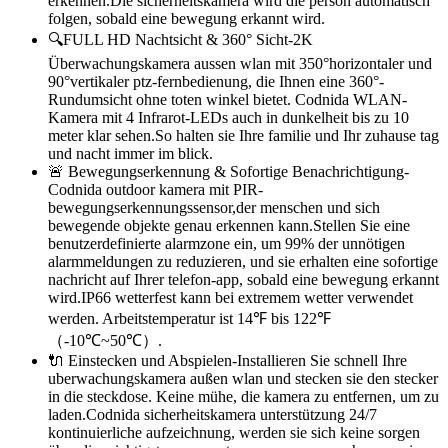
erkennen.Die sicherheitskamera wird die person automatisch
folgen, sobald eine bewegung erkannt wird.
🔍FULL HD Nachtsicht & 360° Sicht-2K
Überwachungskamera aussen wlan mit 350°horizontaler und
90°vertikaler ptz-fernbedienung, die Ihnen eine 360°-
Rundumsicht ohne toten winkel bietet. Codnida WLAN-
Kamera mit 4 Infrarot-LEDs auch in dunkelheit bis zu 10
meter klar sehen.So halten sie Ihre familie und Ihr zuhause tag
und nacht immer im blick.
🚨 Bewegungserkennung & Sofortige Benachrichtigung-
Codnida outdoor kamera mit PIR-
bewegungserkennungssensor,der menschen und sich
bewegende objekte genau erkennen kann.Stellen Sie eine
benutzerdefinierte alarmzone ein, um 99% der unnötigen
alarmmeldungen zu reduzieren, und sie erhalten eine sofortige
nachricht auf Ihrer telefon-app, sobald eine bewegung erkannt
wird.IP66 wetterfest kann bei extremem wetter verwendet
werden. Arbeitstemperatur ist 14℉ bis 122℉
（-10℃~50℃）.
🔌 Einstecken und Abspielen-Installieren Sie schnell Ihre
uberwachungskamera außen wlan und stecken sie den stecker
in die steckdose. Keine mühe, die kamera zu entfernen, um zu
laden.Codnida sicherheitskamera unterstützung 24/7
kontinuierliche aufzeichnung, werden sie sich keine sorgen