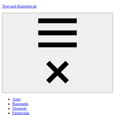
Zum
Test-und-Ratgeber.de
Inhalt
springen
Menü
Auto
Baumarkt
Drogerie
Elektronik