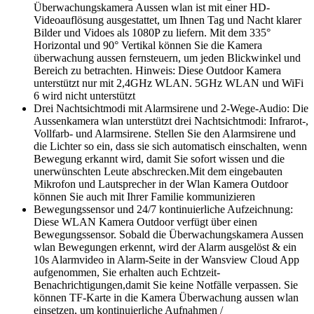
Überwachungskamera Aussen wlan ist mit einer HD-
Videoauflösung ausgestattet, um Ihnen Tag und Nacht klarer
Bilder und Vidoes als 1080P zu liefern. Mit dem 335°
Horizontal und 90° Vertikal können Sie die Kamera
überwachung aussen fernsteuern, um jeden Blickwinkel und
Bereich zu betrachten. Hinweis: Diese Outdoor Kamera
unterstützt nur mit 2,4GHz WLAN. 5GHz WLAN und WiFi
6 wird nicht unterstützt
Drei Nachtsichtmodi mit Alarmsirene und 2-Wege-Audio: Die
Aussenkamera wlan unterstützt drei Nachtsichtmodi: Infrarot-,
Vollfarb- und Alarmsirene. Stellen Sie den Alarmsirene und
die Lichter so ein, dass sie sich automatisch einschalten, wenn
Bewegung erkannt wird, damit Sie sofort wissen und die
unerwünschten Leute abschrecken.Mit dem eingebauten
Mikrofon und Lautsprecher in der Wlan Kamera Outdoor
können Sie auch mit Ihrer Familie kommunizieren
Bewegungssensor und 24/7 kontinuierliche Aufzeichnung:
Diese WLAN Kamera Outdoor verfügt über einen
Bewegungssensor. Sobald die Überwachungskamera Aussen
wlan Bewegungen erkennt, wird der Alarm ausgelöst & ein
10s Alarmvideo in Alarm-Seite in der Wansview Cloud App
aufgenommen, Sie erhalten auch Echtzeit-
Benachrichtigungen,damit Sie keine Notfälle verpassen. Sie
können TF-Karte in die Kamera Überwachung aussen wlan
einsetzen, um kontinuierliche Aufnahmen /