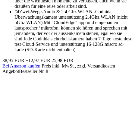
über die wichtigsten momente zu verpassen, auch wenn sie
draußen für eine reise oder arbeit sind.
📶Zwei-Wege-Audio & 2.4 Ghz WLAN -Codnida
Überwachungskamera unterstützung 2.4Ghz WLAN (nicht
5Ghz WLAN).Mit "CloudEdge" app und eingebauten
lautsprecher / mikrofon, können sie hören und sprechen mit
jemandem, der vor der aussenkamera stehen, egal wo sie
sind.Jede Codnida sicherheitskamera haben 7 Tage kostenlose
test-Cloud-Service und unterstützung 16-128G miscro sd-
karte (SD-Karte nicht enthalten).
38,95 EUR
−12,97 EUR
25,98 EUR
Bei Amazon kaufen
Preis inkl. MwSt., zzgl. Versandkosten
Angebot
Bestseller Nr. 8