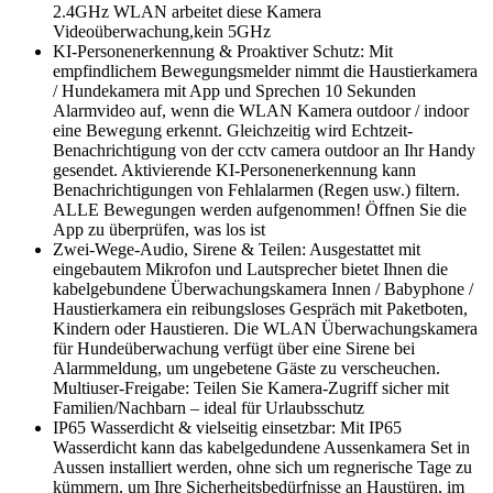
2.4GHz WLAN arbeitet diese Kamera
Videoüberwachung,kein 5GHz
KI-Personenerkennung & Proaktiver Schutz: Mit
empfindlichem Bewegungsmelder nimmt die Haustierkamera
/ Hundekamera mit App und Sprechen 10 Sekunden
Alarmvideo auf, wenn die WLAN Kamera outdoor / indoor
eine Bewegung erkennt. Gleichzeitig wird Echtzeit-
Benachrichtigung von der cctv camera outdoor an Ihr Handy
gesendet. Aktivierende KI-Personenerkennung kann
Benachrichtigungen von Fehlalarmen (Regen usw.) filtern.
ALLE Bewegungen werden aufgenommen! Öffnen Sie die
App zu überprüfen, was los ist
Zwei-Wege-Audio, Sirene & Teilen: Ausgestattet mit
eingebautem Mikrofon und Lautsprecher bietet Ihnen die
kabelgebundene Überwachungskamera Innen / Babyphone /
Haustierkamera ein reibungsloses Gespräch mit Paketboten,
Kindern oder Haustieren. Die WLAN Überwachungskamera
für Hundeüberwachung verfügt über eine Sirene bei
Alarmmeldung, um ungebetene Gäste zu verscheuchen.
Multiuser-Freigabe: Teilen Sie Kamera-Zugriff sicher mit
Familien/Nachbarn – ideal für Urlaubsschutz
IP65 Wasserdicht & vielseitig einsetzbar: Mit IP65
Wasserdicht kann das kabelgedundene Aussenkamera Set in
Aussen installiert werden, ohne sich um regnerische Tage zu
kümmern, um Ihre Sicherheitsbedürfnisse an Haustüren, im