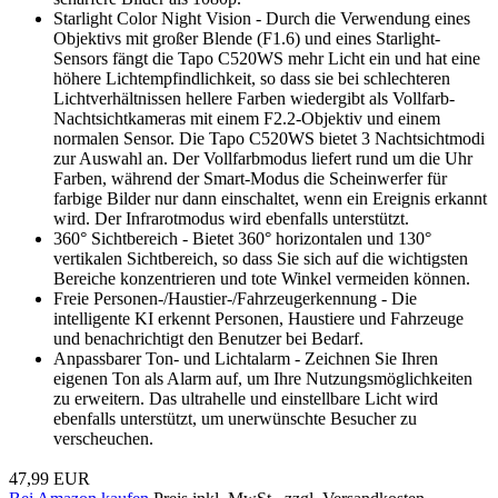
Starlight Color Night Vision - Durch die Verwendung eines
Objektivs mit großer Blende (F1.6) und eines Starlight-
Sensors fängt die Tapo C520WS mehr Licht ein und hat eine
höhere Lichtempfindlichkeit, so dass sie bei schlechteren
Lichtverhältnissen hellere Farben wiedergibt als Vollfarb-
Nachtsichtkameras mit einem F2.2-Objektiv und einem
normalen Sensor. Die Tapo C520WS bietet 3 Nachtsichtmodi
zur Auswahl an. Der Vollfarbmodus liefert rund um die Uhr
Farben, während der Smart-Modus die Scheinwerfer für
farbige Bilder nur dann einschaltet, wenn ein Ereignis erkannt
wird. Der Infrarotmodus wird ebenfalls unterstützt.
360° Sichtbereich - Bietet 360° horizontalen und 130°
vertikalen Sichtbereich, so dass Sie sich auf die wichtigsten
Bereiche konzentrieren und tote Winkel vermeiden können.
Freie Personen-/Haustier-/Fahrzeugerkennung - Die
intelligente KI erkennt Personen, Haustiere und Fahrzeuge
und benachrichtigt den Benutzer bei Bedarf.
Anpassbarer Ton- und Lichtalarm - Zeichnen Sie Ihren
eigenen Ton als Alarm auf, um Ihre Nutzungsmöglichkeiten
zu erweitern. Das ultrahelle und einstellbare Licht wird
ebenfalls unterstützt, um unerwünschte Besucher zu
verscheuchen.
47,99 EUR