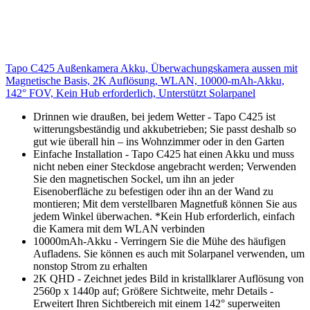
Tapo C425 Außenkamera Akku, Überwachungskamera aussen mit
Magnetische Basis, 2K Auflösung, WLAN, 10000-mAh-Akku,
142° FOV, Kein Hub erforderlich, Unterstützt Solarpanel
Drinnen wie draußen, bei jedem Wetter - Tapo C425 ist
witterungsbeständig und akkubetrieben; Sie passt deshalb so
gut wie überall hin – ins Wohnzimmer oder in den Garten
Einfache Installation - Tapo C425 hat einen Akku und muss
nicht neben einer Steckdose angebracht werden; Verwenden
Sie den magnetischen Sockel, um ihn an jeder
Eisenoberfläche zu befestigen oder ihn an der Wand zu
montieren; Mit dem verstellbaren Magnetfuß können Sie aus
jedem Winkel überwachen. *Kein Hub erforderlich, einfach
die Kamera mit dem WLAN verbinden
10000mAh-Akku - Verringern Sie die Mühe des häufigen
Aufladens. Sie können es auch mit Solarpanel verwenden, um
nonstop Strom zu erhalten
2K QHD - Zeichnet jedes Bild in kristallklarer Auflösung von
2560p x 1440p auf; Größere Sichtweite, mehr Details -
Erweitert Ihren Sichtbereich mit einem 142° superweiten