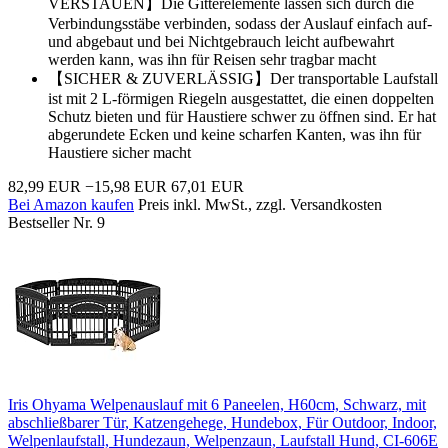
VERSTAUEN】Die Gitterelemente lassen sich durch die
Verbindungsstäbe verbinden, sodass der Auslauf einfach auf-
und abgebaut und bei Nichtgebrauch leicht aufbewahrt
werden kann, was ihn für Reisen sehr tragbar macht
【SICHER & ZUVERLÄSSIG】Der transportable Laufstall
ist mit 2 L-förmigen Riegeln ausgestattet, die einen doppelten
Schutz bieten und für Haustiere schwer zu öffnen sind. Er hat
abgerundete Ecken und keine scharfen Kanten, was ihn für
Haustiere sicher macht
82,99 EUR
−15,98 EUR
67,01 EUR
Bei Amazon kaufen
Preis inkl. MwSt., zzgl. Versandkosten
Bestseller Nr. 9
Iris Ohyama Welpenauslauf mit 6 Paneelen, H60cm, Schwarz, mit
abschließbarer Tür, Katzengehege, Hundebox, Für Outdoor, Indoor,
Welpenlaufstall, Hundezaun, Welpenzaun, Laufstall Hund, CI-606E