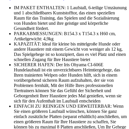
IM PAKET ENTHALTEN: 1 Laufstall, 6-teilige Umzäunung
und 1 abschließbares Kunststofftor, das einen speziellen
Raum für das Training, das Spielen und die Sozialisierung
von Hunden bietet und ihre geistige und körperliche
Gesundheit fördert.
PARKABMESSUNGEN: B154.3 x T154.3 x H60 cm,
Artikelgewicht: 4,9kg
KAPAZITÄT: Ideal für kleine bis mittelgroße Hunde oder
andere Haustiere mit einem Gewicht von weniger als 12 kg,
Das Spielgehege ist so konzipiert, dass es viel Platz und einen
schnellen Zugang für Ihre Haustiere bietet
SICHERER HAFEN: Der Iris Ohyama CI-606E
Hundelaufstall ist ein unverzichtbares Heimtiergehege, das
Ihren trainierten Welpen oder Hunden hilft, sich in einem
vorübergehend sicheren Raum aufzuhalten, der sie von
Problemen fernhält, Mit der Hilfe Ihres professionellen
Tiertrainers können Sie das Gefühl der Sicherheit und
Geborgenheit Ihrer Haustiere jedes Mal genießen, wenn sie
sich für den Aufenthalt im Laufstall entscheiden
EINFACH ZU REINIGEN UND ERWEITERBAR: Wenn
Sie einen größeren Laufstall wünschen, können Sie ganz
einfach zusätzliche Platten (separat erhältlich) anschließen, um
einen größeren Raum für Ihre Haustiere zu schaffen, Sie
können bis zu maximal 8 Platten anschließen, Um Ihr Gehege