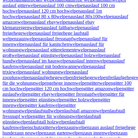
auslauf gitter
welpenauslauf 100 cm
welpenauslauf 100 cm
hoch
welpenauslauf 120 cm hoch
welpenauslauf 1m
hoch
welpenauslauf 80 x 80
welpenauslauf 80x100
welpenauslauf
amazon
welpenauslauf ebay
welpenauslauf ebay
kleinanzeigen
welpenauslauf faltbar
welpenauslauf
freigehege
welpenauslauf freigehege laufstall
welpenzaun
welpenauslauf fressnapf
welpenauslauf für
innen
welpenauslauf für kaninchen
welpenauslauf für
wohnung
welpenauslauf gitterelemente
welpenauslauf
groß
welpenauslauf günstig
welpenauslauf holz
welpenauslauf
hund
welpenauslauf im haus
welpenauslauf innen
welpenauslauf
kaufen
welpenauslauf mit bodenwanne
welpenauslauf
trixie
welpenauslauf wohnung
welpenauslauf
zooplus
welpenauslaufgehege
welpenfreigehege
welpenfreilaufgehege
für die wohnung
welpengehege innen
welpengitter
welpengitter 100
cm hoch
welpengitter 120 cm hoch
welpengitter amazon
welpengitter
auslauf
welpengitter ebay
welpengitter fressnapf
welpengitter für
innen
welpengitter günstig
welpengitter holz
welpengitter
innen
welpengitter kaufen
welpengitter
wohnung
welpenlaufstall
welpenlaufstall amazon
welpenlaufstall
fressnapf welpengitter für wohnung
welpenlaufstall
günstig
welpenlaufstall holz
welpenlaufstall
kaufen
welpenschutzgitter
welpenzaun
welpenzaun auslauf freigehege
hundezaun neu
welpenzaun garten
welpenzaun innen
welpenzaun