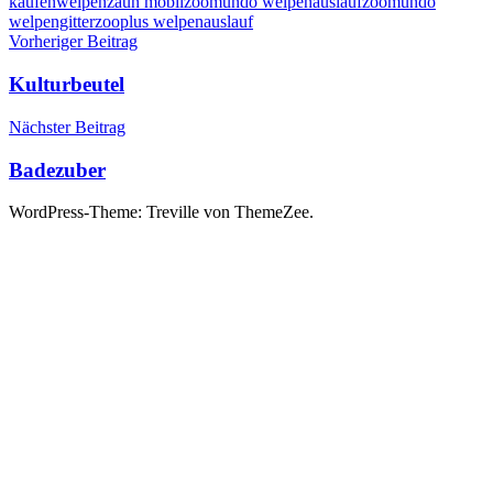
kaufen
welpenzaun mobil
zoomundo welpenauslauf
zoomundo
welpengitter
zooplus welpenauslauf
Beitragsnavigation
Vorheriger Beitrag
Kulturbeutel
Nächster Beitrag
Badezuber
WordPress-Theme: Treville von ThemeZee.