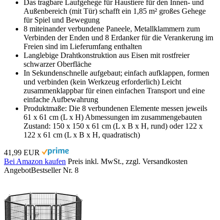
Das tragbare Laufgehege für Haustiere für den Innen- und
Außenbereich (mit Tür) schafft ein 1,85 m² großes Gehege
für Spiel und Bewegung
8 miteinander verbundene Paneele, Metallklammern zum
Verbinden der Enden und 8 Erdanker für die Verankerung im
Freien sind im Lieferumfang enthalten
Langlebige Drahtkonstruktion aus Eisen mit rostfreier
schwarzer Oberfläche
In Sekundenschnelle aufgebaut; einfach aufklappen, formen
und verbinden (kein Werkzeug erforderlich) Leicht
zusammenklappbar für einen einfachen Transport und eine
einfache Aufbewahrung
Produktmaße: Die 8 verbundenen Elemente messen jeweils
61 x 61 cm (L x H) Abmessungen im zusammengebauten
Zustand: 150 x 150 x 61 cm (L x B x H, rund) oder 122 x
122 x 61 cm (L x B x H, quadratisch)
41,99 EUR
Bei Amazon kaufen
Preis inkl. MwSt., zzgl. Versandkosten
Angebot
Bestseller Nr. 8