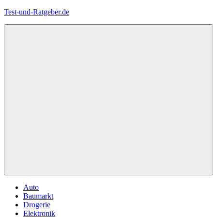
Zum
Test-und-Ratgeber.de
Inhalt
springen
Menü
Auto
Baumarkt
Drogerie
Elektronik