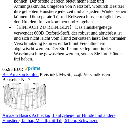
können. Der offene Bereich bietet mehr Platz und
Atmungsaktivität, umgeben von Netzstoff, wodurch Besitzer
ihre geliebten Haustiere jederzeit und aus jedem Winkel sehen
können. Die separate Tür mit Reißverschluss ermöglicht es
den Hunden, frei zu kommen und zu gehen.
【EINFACH ZU REINIGEN】 Das Haustiergehege
verwendet 600D Oxford-Stoff, der robust und abriebfest ist
und sich nicht leicht vom Hund zerkratzen lässt. Bei normaler
Verschmutzung kann es einfach mit Feuchttüchern
abgewischt werden. Der Stoff kann zerlegt und in der
Waschmaschine gewaschen werden, sodass Sie Ihre Hände
frei haben.
65,98 EUR
Bei Amazon kaufen
Preis inkl. MwSt., zzgl. Versandkosten
Bestseller Nr. 7
Amazon Basics Achteckig, Laufgehege für Hunde und andere
Haustiere, faltbar, Metall, mit Tür, 61 cm, Schwarzer