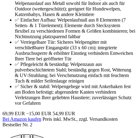
Welpenauslauf aus Metall sowohl für Indoor als auch für
Outdoor (wettergeschützt); geeignet für Hundewelpen,
Katzenbabys, Hasen & andere Kleintiere
✅ Einfacher Aufbau: Welpenlaufstall aus 8 Elementen (7
Seiten- & 1 Türelement); Elemente durch Stecksystem
flexibel zu verschiedenen Formen & Größen kombinieren; bei
Nichtnutzung platzsparend faltbar
✅ Verriegelbare Tür: Sicheres Welpengitter mit
verschließbarer Eingangstür (33 x 60 cm); integrierte
Ausbruchssperre & erhöhter Einstieg verhindern Entweichen
Ihrer Tiere bei geöffneter Tür
✅ Pflegeleicht & beständig: Welpenzaun aus
pulverbeschichtetem Stahl; beständig gegen Rost, Witterung
& UV-Strahlung; bei Verschmutzung einfach mit feuchtem
Tuch & milder Seifenlauge reinigen
✅ Sicher & stabil: Welpengehege wird mit Ankerhaken fest
am Boden befestigt; abgerundete Kanten verhindern
Verletzungen Ihrer geliebten Haustiere; zuverlässiger Schutz
vor Gefahren
69,99 EUR
−15,00 EUR
54,99 EUR
Bei Amazon kaufen
Preis inkl. MwSt., zzgl. Versandkosten
Bestseller Nr. 2