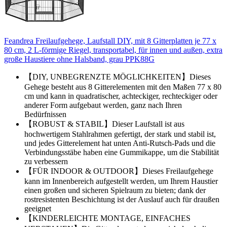
Feandrea Freilaufgehege, Laufstall DIY, mit 8 Gitterplatten je 77 x
80 cm, 2 L-förmige Riegel, transportabel, für innen und außen, extra
große Haustiere ohne Halsband, grau PPK88G
【DIY, UNBEGRENZTE MÖGLICHKEITEN】Dieses
Gehege besteht aus 8 Gitterelementen mit den Maßen 77 x 80
cm und kann in quadratischer, achteckiger, rechteckiger oder
anderer Form aufgebaut werden, ganz nach Ihren
Bedürfnissen
【ROBUST & STABIL】Dieser Laufstall ist aus
hochwertigem Stahlrahmen gefertigt, der stark und stabil ist,
und jedes Gitterelement hat unten Anti-Rutsch-Pads und die
Verbindungsstäbe haben eine Gummikappe, um die Stabilität
zu verbessern
【FÜR INDOOR & OUTDOOR】Dieses Freilaufgehege
kann im Innenbereich aufgestellt werden, um Ihrem Haustier
einen großen und sicheren Spielraum zu bieten; dank der
rostresistenten Beschichtung ist der Auslauf auch für draußen
geeignet
【KINDERLEICHTE MONTAGE, EINFACHES