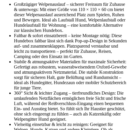
Großzügiger Welpenauslauf – sicherer Freiraum für Zuhause
& unterwegs: Mit einer Größe von 110 × 110 × 60 cm bietet
dieser Welpenauslauf ausreichend Platz zum Spielen, Ruhen
und Bewegen. Ideal als Laufstall Hund, Welpenlaufstall oder
Hundelaufstall für Wohnung – eine komfortable Alternative
zur klassischen Hundebox.
Faltbar & sofort einsatzbereit – keine Montage nötig: Diese
Hundebox faltbar lässt sich dank Pop-up-Design in Sekunden
auf- und zusammenklappen. Platzsparend verstaubar und
leicht zu transportieren – perfekt für Zuhause, Reisen,
Camping oder den Einsatz im Garten.
Stabile & atmungsaktive Materialien für maximale Sicherheit:
Gefertigt aus robustem, wasserabweisendem Oxford-Gewebe
und atmungsaktivem Netzmaterial. Die stabile Konstruktion
sorgt für sicheren Halt, gute Belüftung und Rundumsicht –
ideal als Hundegitter, Hundezaun oder mobiler Schutzbereich
für junge Tiere.
360° Sicht & leichter Zugang – tierfreundliches Design: Die
umlaufenden Netzflächen ermöglichen freie Sicht und frische
Luft, während der Reißverschluss-Eingang einen bequemen
Ein- und Ausstieg bietet. So fühlt sich Ihr Haustier geschützt,
ohne sich eingeengt zu fühlen – auch als Katzenkäfig oder
Welpengitter Hund geeignet.
Vielseitig einsetzbar & leicht zu reinigen: Geeignet für
Welpen, Hunde, Katzen und andere Kleintiere. Ob als