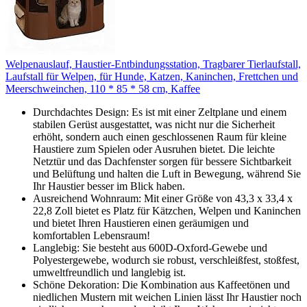
Welpenauslauf, Haustier-Entbindungsstation, Tragbarer Tierlaufstall,
Laufstall für Welpen, für Hunde, Katzen, Kaninchen, Frettchen und
Meerschweinchen, 110 * 85 * 58 cm, Kaffee
Durchdachtes Design: Es ist mit einer Zeltplane und einem
stabilen Gerüst ausgestattet, was nicht nur die Sicherheit
erhöht, sondern auch einen geschlossenen Raum für kleine
Haustiere zum Spielen oder Ausruhen bietet. Die leichte
Netztür und das Dachfenster sorgen für bessere Sichtbarkeit
und Belüftung und halten die Luft in Bewegung, während Sie
Ihr Haustier besser im Blick haben.
Ausreichend Wohnraum: Mit einer Größe von 43,3 x 33,4 x
22,8 Zoll bietet es Platz für Kätzchen, Welpen und Kaninchen
und bietet Ihren Haustieren einen geräumigen und
komfortablen Lebensraum!
Langlebig: Sie besteht aus 600D-Oxford-Gewebe und
Polyestergewebe, wodurch sie robust, verschleißfest, stoßfest,
umweltfreundlich und langlebig ist.
Schöne Dekoration: Die Kombination aus Kaffeetönen und
niedlichen Mustern mit weichen Linien lässt Ihr Haustier noch