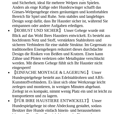
und Sicherheit, ideal für mehrere Welpen zum Spielen.
Anders als enge Käfige oder Hundezwinger schafft das
Gimars-Welpengehege einen geräumigen und komfortablen
Bereich für Spiel und Ruhe. Sein stabiles und langlebiges
Design sorgt dafür, dass Ihr Haustier sicher ist, während Sie
entspannen oder andere Aufgaben erledigen.
【ROBUST UND SICHER】 Unser Gehege wurde mit
Blick auf das Wohl Ihres Haustiers entwickelt. Es besteht aus
hochfestem Netz und Stoff, verstärkten Stahlrohren und
sicheren Verbindern für eine stabile Struktur. Im Gegensatz zu
traditionellen Eisengehegen reduziert dieses durchdachte
Design die Risiken von Beißen und Kratzen. Eisen kann
Zähne und Pfoten verletzen oder Metallspäne verschluckt
werden. Mit diesem Gehege fühlt sich Ihr Haustier nicht
eingesperrt!
【EINFACHE MONTAGE & LAGERUNG】 Unser
Hundespielgehege besteht aus Edelstahlrohren und ABS-
Kunststoffverbindern. Es lässt sich ohne Werkzeuge leicht
zerlegen und montieren, in wenigen Minuten abgebaut.
Zerlegt ist es kompakt, nimmt wenig Platz ein und ist leicht zu
transportieren und zu lagern.
【FÜR IHRE HAUSTIERE ENTWICKELT】 Unser
Hundespielgehege ist ohne Abdeckung gestaltet, sodass
Besitzer ihre Hunde einfach hinein- und herausnehmen