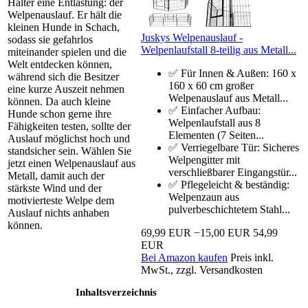
Halter eine Entlastung: der
Welpenauslauf. Er hält die
kleinen Hunde in Schach,
Juskys Welpenauslauf -
sodass sie gefahrlos
Welpenlaufstall 8-teilig aus Metall...
miteinander spielen und die
Welt entdecken können,
✅ Für Innen & Außen: 160 x
während sich die Besitzer
160 x 60 cm großer
eine kurze Auszeit nehmen
Welpenauslauf aus Metall...
können. Da auch kleine
✅ Einfacher Aufbau:
Hunde schon gerne ihre
Welpenlaufstall aus 8
Fähigkeiten testen, sollte der
Elementen (7 Seiten...
Auslauf möglichst hoch und
✅ Verriegelbare Tür: Sicheres
standsicher sein. Wählen Sie
Welpengitter mit
jetzt einen Welpenauslauf aus
verschließbarer Eingangstür...
Metall, damit auch der
✅ Pflegeleicht & beständig:
stärkste Wind und der
Welpenzaun aus
motivierteste Welpe dem
pulverbeschichtetem Stahl...
Auslauf nichts anhaben
können.
69,99 EUR
−15,00 EUR
54,99
EUR
Bei Amazon kaufen
Preis inkl.
MwSt., zzgl. Versandkosten
Inhaltsverzeichnis