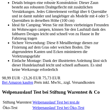
Details bringen eine robuste Konstruktion: Dieser Zaun
besteht aus robustem Drahtgeflecht mit zusätzlichen
Verstärkungen. Jedes Gitterelement verfügt über 6 Querstäbe
und ist damit stabiler und langlebiger als Modelle mit 4 oder 5
Querstäben in derselben Höhe (100 cm)
Ideal für Camping: Wenn Sie mit Ihren vierbeinigen Freunden
im Wohnwagen campen, können Sie den Laufstall dank des
faltbaren Designs leicht und schnell von zu Hause in Ihr
Fahrzeug tragen
Sichere Verwendung: Diese 8 Metallheringe dienen zur
Fixierung auf dem Gras oder weichen Boden. Die
abgerundeten Kanten und Ecken minimieren die
Verletzungsgefahr
Einfache Montage: Dank der illustrierten Anleitung lässt sich
dieser Hundelaufstall leicht und schnell aufbauen. Es sind
keine Werkzeuge erforderlich
98,99 EUR
−23,26 EUR
75,73 EUR
Bei Amazon kaufen
Preis inkl. MwSt., zzgl. Versandkosten
Welpenauslauf Test bei Stiftung Warentest & Co
Stiftung Warentest
Welpenauslauf Test bei test.de
Öko-Test
Welpenauslauf Test bei Öko-Test