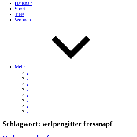
Haushalt
Sport
Tiere
Wohnen
Mehr
.
.
.
.
.
.
.
.
Schlagwort:
welpengitter fressnapf