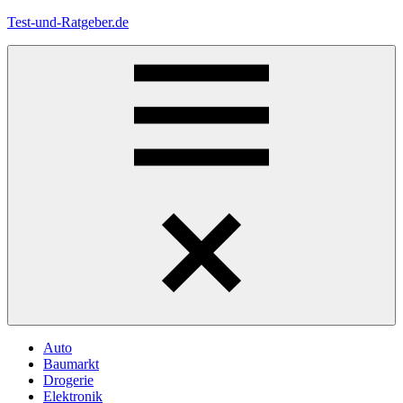
Zum
Test-und-Ratgeber.de
Inhalt
springen
Menü
Auto
Baumarkt
Drogerie
Elektronik