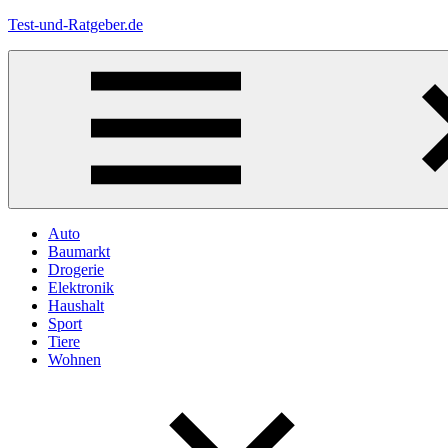
Zum
Test-und-Ratgeber.de
Inhalt
springen
Menü
Auto
Baumarkt
Drogerie
Elektronik
Haushalt
Sport
Tiere
Wohnen