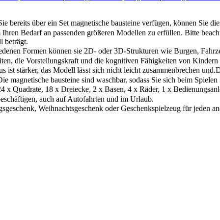
ereits über ein Set magnetische bausteine verfügen, können Sie die
Ihren Bedarf an passenden größeren Modellen zu erfüllen. Bitte beacht
 beträgt.
enen Formen können sie 2D- oder 3D-Strukturen wie Burgen, Fahrzeuge
ten, die Vorstellungskraft und die kognitiven Fähigkeiten von Kindern 
t stärker, das Modell lässt sich nicht leicht zusammenbrechen und.Die 
ie magnetische bausteine ​​sind waschbar, sodass Sie sich beim Spiel
 x Quadrate, 18 x Dreiecke, 2 x Basen, 4 x Räder, 1 x Bedienungsanle
eschäftigen, auch auf Autofahrten und im Urlaub.
sgeschenk, Weihnachtsgeschenk oder Geschenkspielzeug für jeden and