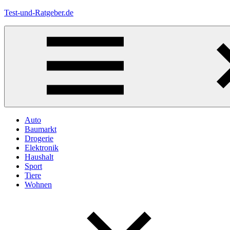
Zum
Test-und-Ratgeber.de
Inhalt
springen
Menü
Auto
Baumarkt
Drogerie
Elektronik
Haushalt
Sport
Tiere
Wohnen