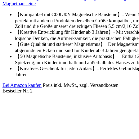
Magnetbausteine
【Kompatibel mit C00LJ0Y Magnetische Bausteine】- Wenn Sie b
perfekt mit anderen Produkten derselben Größe kompatibel, um 
Zoll und die Größe unserer dreieckigen Fliesen 5,5 cm/2,16 Zoll
【Kreative Entwicklung für Kinder ab 3 Jahren】- Mit verschied
logische Denken, die Aufmerksamkeit, die praktischen Fähigkei
【Gute Qualität und stärkerer Magnetismus】- Der Magnetismus is
abgerundeten Ecken und sind für Kinder ab 3 Jahren geeignet.D
【50 Magnetische Bausteine, inklusive Autobasis】 – Enthält 24
Spielzeug, um Kinder innerhalb und außerhalb des Hauses zu b
【Kreatives Geschenk für jeden Anlass】- Perfektes Geburtstag
Jahren.
Bei Amazon kaufen
Preis inkl. MwSt., zzgl. Versandkosten
Bestseller Nr. 2