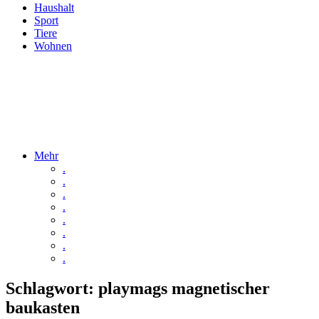
Haushalt
Sport
Tiere
Wohnen
Mehr
.
.
.
.
.
.
.
.
Schlagwort:
playmags magnetischer
baukasten