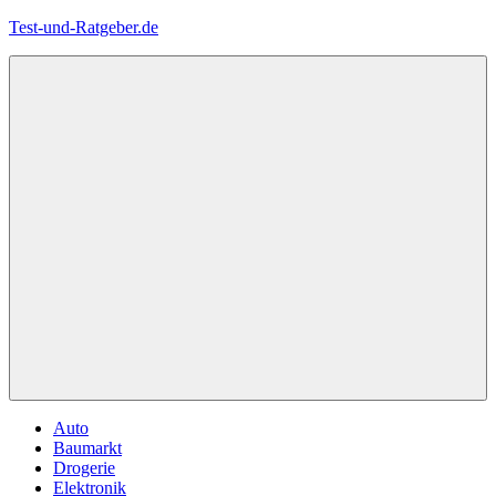
Zum
Test-und-Ratgeber.de
Inhalt
springen
Menü
Auto
Baumarkt
Drogerie
Elektronik