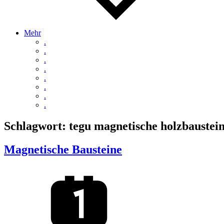
Mehr
.
.
.
.
.
.
.
.
Schlagwort:
tegu magnetische holzbaustei
Magnetische Bausteine