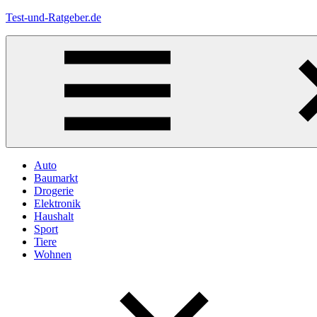
Zum
Test-und-Ratgeber.de
Inhalt
springen
Menü
Auto
Baumarkt
Drogerie
Elektronik
Haushalt
Sport
Tiere
Wohnen