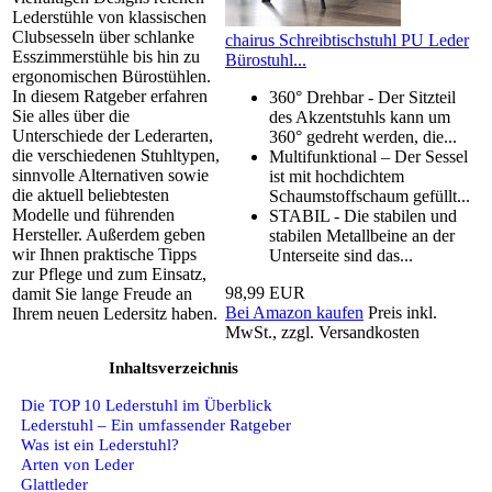
Lederstühle von klassischen
Clubsesseln über schlanke
chairus Schreibtischstuhl PU Leder
Esszimmerstühle bis hin zu
Bürostuhl...
ergonomischen Bürostühlen.
In diesem Ratgeber erfahren
360° Drehbar - Der Sitzteil
Sie alles über die
des Akzentstuhls kann um
Unterschiede der Lederarten,
360° gedreht werden, die...
die verschiedenen Stuhltypen,
Multifunktional – Der Sessel
sinnvolle Alternativen sowie
ist mit hochdichtem
die aktuell beliebtesten
Schaumstoffschaum gefüllt...
Modelle und führenden
STABIL - Die stabilen und
Hersteller. Außerdem geben
stabilen Metallbeine an der
wir Ihnen praktische Tipps
Unterseite sind das...
zur Pflege und zum Einsatz,
98,99 EUR
damit Sie lange Freude an
Bei Amazon kaufen
Preis inkl.
Ihrem neuen Ledersitz haben.
MwSt., zzgl. Versandkosten
Inhaltsverzeichnis
Die TOP 10 Lederstuhl im Überblick
Lederstuhl – Ein umfassender Ratgeber
Was ist ein Lederstuhl?
Arten von Leder
Glattleder