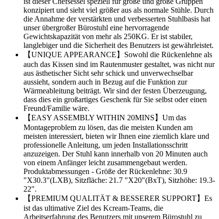
ist dieser Chefsessel speziell für große und große Gruppen
konzipiert und sieht viel größer aus als normale Stühle. Durch
die Annahme der verstärkten und verbesserten Stuhlbasis hat
unser übergroßer Bürostuhl eine hervorragende
Gewichtskapazität von mehr als 250KG. Er ist stabiler,
langlebiger und die Sicherheit des Benutzers ist gewährleistet.
【UNIQUE APPEARANCE】Sowohl die Rückenlehne als
auch das Kissen sind im Rautenmuster gestaltet, was nicht nur
aus ästhetischer Sicht sehr schick und unverwechselbar
aussieht, sondern auch in Bezug auf die Funktion zur
Wärmeableitung beiträgt. Wir sind der festen Überzeugung,
dass dies ein großartiges Geschenk für Sie selbst oder einen
Freund/Familie wäre.
【EASY ASSEMBLY WITHIN 20MINS】Um das
Montageproblem zu lösen, das die meisten Kunden am
meisten interessiert, bieten wir Ihnen eine ziemlich klare und
professionelle Anleitung, um jeden Installationsschritt
anzuzeigen. Der Stuhl kann innerhalb von 20 Minuten auch
von einem Anfänger leicht zusammengebaut werden.
Produktabmessungen - Größe der Rückenlehne: 30.9
"X30.3"(LXB), Sitzfläche: 21.7 "X20"(BxT), Sitzhöhe: 19.3-
22".
【PREMIUM QUALITÄT & BESSERER SUPPORT】Es
ist das ultimative Ziel des Kcream-Teams, die
Arbeitserfahrung des Benutzers mit unserem Bürostuhl zu