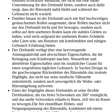
robusten schwarzen Metallfuß, der nicht nur eine starke
Unterstützung für den Drehstuhl bietet, sondern auch dafür
sorgt, dass der Bürostuhl stabil bleibt und während des
Gebrauchs nicht wackelt.
Darüber hinaus ist der Drehstuhl auch mit fünf hochwertigen
geräuscharmen Rollen ausgestattet, diese Rollen machen nicht
nur den Drehstuhl leicht und frei bewegen, sondern auch
selbst auf dem unebenen Boden kann ein stabiles Gleiten zu
halten, wird nicht aufgrund der unebenen Boden Schütteln
oder Lärm sein, um Benutzer mit komfortablen und ruhigen
Gebrauch Erfahrung bieten.
Der Drehstuhl verfügt über eine hervorragende
Atmungsaktivität und abwischbare Eigenschaften, die die
Reinigung zum Kinderspiel machen. Wasserfeste und
abriebfeste Eigenschaften sind ein zusätzlicher Garant für
einen sorgenfreien täglichen Gebrauch. In Sachen Design ist
die geschwungene Rückenlehne des Bürostuhls das zentrale
Highlight, das nicht nur seine modische Silhouette
unterstreicht, sondern auch unweigerlich die Wohn- oder
Büroumgebung aufwertet.
Eines der Highlights dieses Drehstuhls ist seine flexible
Drehfunktion, die ein freies Schwenken um 360° ermöglicht,
und das sanfte Schwenken erlaubt es Ihnen, sich frei im Raum
zu bewegen.Die frei einstellbare Höhen- und
Neigungsspannung des Bürostuhls, kombiniert mit einem