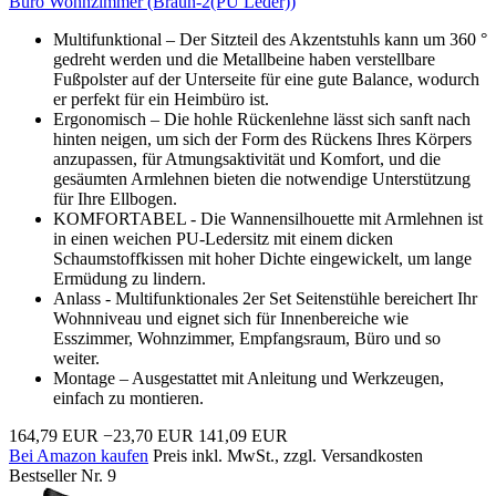
Büro Wohnzimmer (Braun-2(PU Leder))
Multifunktional – Der Sitzteil des Akzentstuhls kann um 360 °
gedreht werden und die Metallbeine haben verstellbare
Fußpolster auf der Unterseite für eine gute Balance, wodurch
er perfekt für ein Heimbüro ist.
Ergonomisch – Die hohle Rückenlehne lässt sich sanft nach
hinten neigen, um sich der Form des Rückens Ihres Körpers
anzupassen, für Atmungsaktivität und Komfort, und die
gesäumten Armlehnen bieten die notwendige Unterstützung
für Ihre Ellbogen.
KOMFORTABEL - Die Wannensilhouette mit Armlehnen ist
in einen weichen PU-Ledersitz mit einem dicken
Schaumstoffkissen mit hoher Dichte eingewickelt, um lange
Ermüdung zu lindern.
Anlass - Multifunktionales 2er Set Seitenstühle bereichert Ihr
Wohnniveau und eignet sich für Innenbereiche wie
Esszimmer, Wohnzimmer, Empfangsraum, Büro und so
weiter.
Montage – Ausgestattet mit Anleitung und Werkzeugen,
einfach zu montieren.
164,79 EUR
−23,70 EUR
141,09 EUR
Bei Amazon kaufen
Preis inkl. MwSt., zzgl. Versandkosten
Bestseller Nr. 9