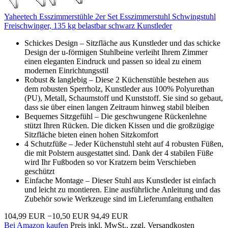
Yaheetech Esszimmerstühle 2er Set Esszimmerstuhl Schwingstuhl
Freischwinger, 135 kg belastbar schwarz Kunstleder
Schickes Design – Sitzfläche aus Kunstleder und das schicke
Design der u-förmigen Stuhlbeine verleiht Ihrem Zimmer
einen eleganten Eindruck und passen so ideal zu einem
modernen Einrichtungsstil
Robust & langlebig – Diese 2 Küchenstühle bestehen aus
dem robusten Sperrholz, Kunstleder aus 100% Polyurethan
(PU), Metall, Schaumstoff und Kunststoff. Sie sind so gebaut,
dass sie über einen langen Zeitraum hinweg stabil bleiben
Bequemes Sitzgefühl – Die geschwungene Rückenlehne
stützt Ihren Rücken. Die dicken Kissen und die großzügige
Sitzfläche bieten einen hohen Sitzkomfort
4 Schutzfüße – Jeder Küchenstuhl steht auf 4 robusten Füßen,
die mit Polstern ausgestattet sind. Dank der 4 stabilen Füße
wird Ihr Fußboden so vor Kratzern beim Verschieben
geschützt
Einfache Montage – Dieser Stuhl aus Kunstleder ist einfach
und leicht zu montieren. Eine ausführliche Anleitung und das
Zubehör sowie Werkzeuge sind im Lieferumfang enthalten
104,99 EUR
−10,50 EUR
94,49 EUR
Bei Amazon kaufen
Preis inkl. MwSt., zzgl. Versandkosten