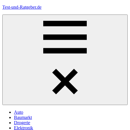
Zum
Test-und-Ratgeber.de
Inhalt
springen
Menü
Auto
Baumarkt
Drogerie
Elektronik