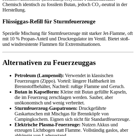
Chemisch identisch zu fossilem Butan, jedoch CO₂-neutral in der
Herstellung.
Flüssiggas‑Refill für Sturmfeuerzeuge
Spezielle Mischung für Sturmfeuerzeuge mit starker Jet‑Flamme, oft
mit 10 % Propan‑Anteil und Druckregulator im Ventil. Bietet stoß-
und windresistente Flammen für Extremsituationen.
Alternativen zu Feuerzeuggas
Petroleum (Lampenoil):
Verwendet in klassischen
Feuerzeugen (Zippo). Vorteil: längere Haltbarkeit im
Brennstoffbehälter, Nachteil: rußige Flamme und Geruch.
Butan in Kapselform:
Kleine mit Butan gefüllte Kapseln,
die im Feuerzeug zerschlagen werden. Sauber, aber
unökonomisch und wenig verbreitet.
Sturmfeuerzeug-Gaspatronen:
Druckgefährte
Gaskartuschen mit Mischgas für Brennköpfe von
Campingkochern. Eignen sich nicht für Standardfeuerzeuge.
Elektrische Plasma-Feuerzeuge:
Nutzen Akkus und
erzeugen Lichtbogen statt Flamme. Vollständig gaslos, aber
abhängig von Ladezustand.