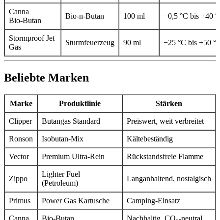
Canna
Bio‑n‑Butan
100 ml
−0,5 °C bis +40 
Bio‑Butan
Stormproof Jet
Sturmfeuerzeug
90 ml
−25 °C bis +50 °
Gas
Beliebte Marken
Marke
Produktlinie
Stärken
Clipper
Butangas Standard
Preiswert, weit verbreitet
Ronson
Isobutan‑Mix
Kältebeständig
Vector
Premium Ultra‑Rein
Rückstandsfreie Flamme
Lighter Fuel
Zippo
Langanhaltend, nostalgisch
(Petroleum)
Primus
Power Gas Kartusche
Camping‑Einsatz
Canna
Bio‑Butan
Nachhaltig, CO₂‑neutral