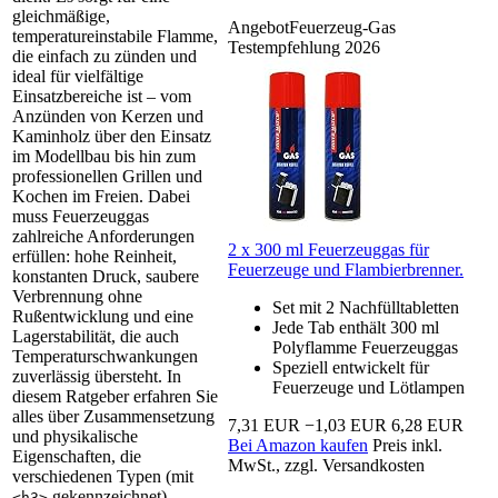
gleichmäßige,
Angebot
Feuerzeug-Gas
temperatureinstabile Flamme,
Testempfehlung 2026
die einfach zu zünden und
ideal für vielfältige
Einsatzbereiche ist – vom
Anzünden von Kerzen und
Kaminholz über den Einsatz
im Modellbau bis hin zum
professionellen Grillen und
Kochen im Freien. Dabei
muss Feuerzeuggas
zahlreiche Anforderungen
2 x 300 ml Feuerzeuggas für
erfüllen: hohe Reinheit,
Feuerzeuge und Flambierbrenner.
konstanten Druck, saubere
Verbrennung ohne
Set mit 2 Nachfülltabletten
Rußentwicklung und eine
Jede Tab enthält 300 ml
Lagerstabilität, die auch
Polyflamme Feuerzeuggas
Temperaturschwankungen
Speziell entwickelt für
zuverlässig übersteht. In
Feuerzeuge und Lötlampen
diesem Ratgeber erfahren Sie
alles über Zusammensetzung
7,31 EUR
−1,03 EUR
6,28 EUR
und physikalische
Bei Amazon kaufen
Preis inkl.
Eigenschaften, die
MwSt., zzgl. Versandkosten
verschiedenen Typen (mit
gekennzeichnet),
<h3>