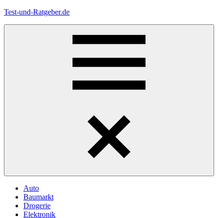
Zum
Test-und-Ratgeber.de
Inhalt
springen
Menü
Auto
Baumarkt
Drogerie
Elektronik