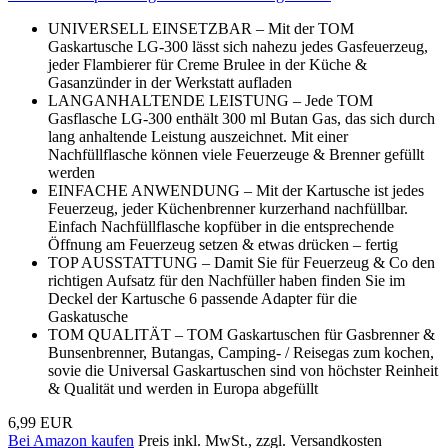
UNIVERSELL EINSETZBAR – Mit der TOM
Gaskartusche LG-300 lässt sich nahezu jedes Gasfeuerzeug,
jeder Flambierer für Creme Brulee in der Küche &
Gasanzünder in der Werkstatt aufladen
LANGANHALTENDE LEISTUNG – Jede TOM
Gasflasche LG-300 enthält 300 ml Butan Gas, das sich durch
lang anhaltende Leistung auszeichnet. Mit einer
Nachfüllflasche können viele Feuerzeuge & Brenner gefüllt
werden
EINFACHE ANWENDUNG – Mit der Kartusche ist jedes
Feuerzeug, jeder Küchenbrenner kurzerhand nachfüllbar.
Einfach Nachfüllflasche kopfüber in die entsprechende
Öffnung am Feuerzeug setzen & etwas drücken – fertig
TOP AUSSTATTUNG – Damit Sie für Feuerzeug & Co den
richtigen Aufsatz für den Nachfüller haben finden Sie im
Deckel der Kartusche 6 passende Adapter für die
Gaskatusche
TOM QUALITÄT – TOM Gaskartuschen für Gasbrenner &
Bunsenbrenner, Butangas, Camping- / Reisegas zum kochen,
sovie die Universal Gaskartuschen sind von höchster Reinheit
& Qualität und werden in Europa abgefüllt
6,99 EUR
Bei Amazon kaufen
Preis inkl. MwSt., zzgl. Versandkosten