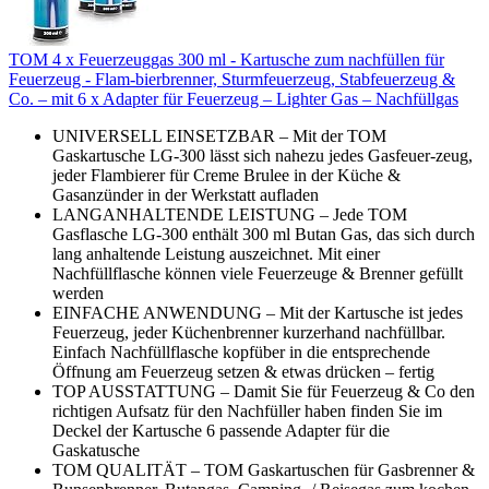
TOM 4 x Feuerzeuggas 300 ml - Kartusche zum nachfüllen für
Feuerzeug - Flam-bierbrenner, Sturmfeuerzeug, Stabfeuerzeug &
Co. – mit 6 x Adapter für Feuerzeug – Lighter Gas – Nachfüllgas
UNIVERSELL EINSETZBAR – Mit der TOM
Gaskartusche LG-300 lässt sich nahezu jedes Gasfeuer-zeug,
jeder Flambierer für Creme Brulee in der Küche &
Gasanzünder in der Werkstatt aufladen
LANGANHALTENDE LEISTUNG – Jede TOM
Gasflasche LG-300 enthält 300 ml Butan Gas, das sich durch
lang anhaltende Leistung auszeichnet. Mit einer
Nachfüllflasche können viele Feuerzeuge & Brenner gefüllt
werden
EINFACHE ANWENDUNG – Mit der Kartusche ist jedes
Feuerzeug, jeder Küchenbrenner kurzerhand nachfüllbar.
Einfach Nachfüllflasche kopfüber in die entsprechende
Öffnung am Feuerzeug setzen & etwas drücken – fertig
TOP AUSSTATTUNG – Damit Sie für Feuerzeug & Co den
richtigen Aufsatz für den Nachfüller haben finden Sie im
Deckel der Kartusche 6 passende Adapter für die
Gaskatusche
TOM QUALITÄT – TOM Gaskartuschen für Gasbrenner &