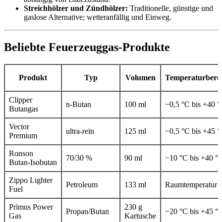
Streichhölzer und Zündhölzer:
Traditionelle, günstige und
gaslose Alternative; wetteranfällig und Einweg.
Beliebte Feuerzeuggas‑Produkte
Produkt
Typ
Volumen
Temperaturbere
Clipper
n‑Butan
100 ml
−0,5 °C bis +40 
Butangas
Vector
ultra‑rein
125 ml
−0,5 °C bis +45 
Premium
Ronson
70/30 %
90 ml
−10 °C bis +40 °
Butan‑Isobutan
Zippo Lighter
Petroleum
133 ml
Raumtemperatur
Fuel
Primus Power
230 g
Propan/Butan
−20 °C bis +45 °
Gas
Kartusche