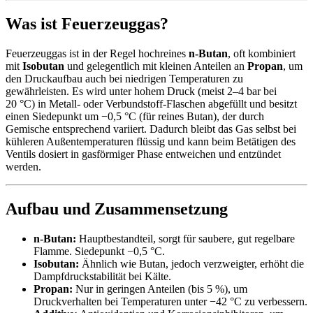
Was ist Feuerzeuggas?
Feuerzeuggas ist in der Regel hochreines
n‑Butan
, oft kombiniert
mit
Isobutan
und gelegentlich mit kleinen Anteilen an
Propan
, um
den Druckaufbau auch bei niedrigen Temperaturen zu
gewährleisten. Es wird unter hohem Druck (meist 2–4 bar bei
20 °C) in Metall‑ oder Verbundstoff‑Flaschen abgefüllt und besitzt
einen Siedepunkt um −0,5 °C (für reines Butan), der durch
Gemische entsprechend variiert. Dadurch bleibt das Gas selbst bei
kühleren Außentemperaturen flüssig und kann beim Betätigen des
Ventils dosiert in gasförmiger Phase entweichen und entzündet
werden.
Aufbau und Zusammensetzung
n‑Butan:
Hauptbestandteil, sorgt für saubere, gut regelbare
Flamme. Siedepunkt −0,5 °C.
Isobutan:
Ähnlich wie Butan, jedoch verzweigter, erhöht die
Dampfdruckstabilität bei Kälte.
Propan:
Nur in geringen Anteilen (bis 5 %), um
Druckverhalten bei Temperaturen unter −42 °C zu verbessern.