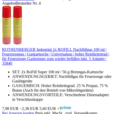
Angebot
Bestseller Nr. 4
ROTHENBERGER Industrial 2x ROFILL Nachfüllgas 100 ml |
Feuerzeuggas | Gaskartusche | Universalgas | hoher Reinheitsgrad |
für Feuerzeuge Gasbrenner zum wieder befüllen inkl. 5 Adapter |
35840
SET: 2x RoFill Super 100 ml / 56 g Brenngas-Kartusche
ANWENDUNGSGEBIET: Nachfüllgas für Feuerzeuge oder
Gaslötgeräte
GASGEMISCH: Hoher Reinheitsgrad. 25 % Propan, 75 %
Butan (Auch für den Betrieb von Mikrolötgeräten)
ANWENDUNGSVORTEILE: Verschiedene Düsenadapter
in Verschlusskappe
7,98 EUR
−2,38 EUR
5,60 EUR
Bei Amazon kaufen
Preis inkl. MwSt., zzgl. Versandkosten