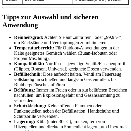
Tipps zur Auswahl und sicheren
Anwendung
Reinheitsgrad:
Achten Sie auf „ultra‑rein“ oder „99,9 %“,
um Rückstände und Verstopfungen zu minimieren.
Temperaturbereich:
Für Outdoor‑Anwendungen in der
Kälte geeignetes Gemisch wählen (Butan‑Isobutan oder
Propan‑Mischung).
Kompatibilität:
Nur für das jeweilige Ventil-/Flaschenprofil
(Clipper, Ronson, Universal) geeignete Dosen verwenden.
Befülltechnik:
Dose aufrecht halten, Ventil am Feuerzeug
vollständig umschließen und langsam Gas einfüllen, bis
Blubbergeräusche aufhören.
Belüftung:
Immer im Freien oder in gut belüfteten Bereichen
nachfüllen, um Explosionsgefahr und Gasansammlung zu
vermeiden.
Schutzkleidung:
Keine offenen Flammen oder
Funkenquellen neben der Befüllstation. Handschuhe und
Schutzbrille verwenden.
Lagerung:
Kühl (unter 30 °C), trocken, fern von
Hitzequellen und direktem Sonnenlicht lagern, um Überdruck