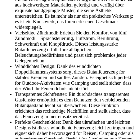
aus hochwertigen Materialien gefertigt und verfügt über
exquisite handgeprägte Muster, die seine Ästhetik
unterstreichen. Es ist mehr als nur ein praktisches Werkzeug;
es ist ein Kunstwerk, das Ihren erlesenen Geschmack
widerspiegelt.
Vielseitige Zündmodi: Erleben Sie den Komfort von fünf
Zündmodi – Sprachsteuerung, Luftstrom, Berührung,
Schwerkraft und Knopfdruck. Dieses leistungsstarke
Butanfeuerzeug erfüllt Ihre alltäglichen
Beleuchtungsbedürfnisse und passt sich problemlos jeder
Gelegenheit an.
Winddichtes Design: Dank des winddichten
Doppelflammensystems sorgt dieses Butanfeuerzeug for
stabiles Brennen und sanftes Zünden. Es eignet sich perfekt
for Outdoor-Aktivitäten wie Camping und stellt sicher, dass
der Wind Ihr Feuererlebnis nicht stört.
Transparentes Sichtfenster: Ein durchdachtes transparentes
Gasfenster ermöglicht es dem Benutzer, den verbleibenden
Butangasstand leicht zu überwachen. Diese Funktion
erleichtert das rechtzeitige Nachfüllen und stellt sicher, dass
das Feuerzeug immer einsatzbereit ist.
Perfekte Geschenkidee: Dank des ultraflachen und leichten
Designs ist dieses winddichte Feuerzeug leicht zu tragen und
eignet sich daher hervorragend for Reisen, Camping oder als
aufmerksames Geschenk. Perfekt for Anzünden von Kerzen