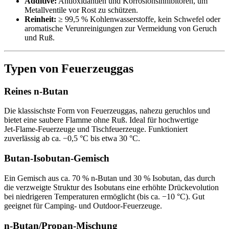
Additive:
Antioxidantien und Korrosionsinhibitoren, um
Metallventile vor Rost zu schützen.
Reinheit:
≥ 99,5 % Kohlenwasserstoffe, kein Schwefel oder
aromatische Verunreinigungen zur Vermeidung von Geruch
und Ruß.
Typen von Feuerzeuggas
Reines n‑Butan
Die klassischste Form von Feuerzeuggas, nahezu geruchlos und
bietet eine saubere Flamme ohne Ruß. Ideal für hochwertige
Jet‑Flame‑Feuerzeuge und Tischfeuerzeuge. Funktioniert
zuverlässig ab ca. −0,5 °C bis etwa 30 °C.
Butan‑Isobutan‑Gemisch
Ein Gemisch aus ca. 70 % n‑Butan und 30 % Isobutan, das durch
die verzweigte Struktur des Isobutans eine erhöhte Drückevolution
bei niedrigeren Temperaturen ermöglicht (bis ca. −10 °C). Gut
geeignet für Camping- und Outdoor‑Feuerzeuge.
n‑Butan/Propan‑Mischung