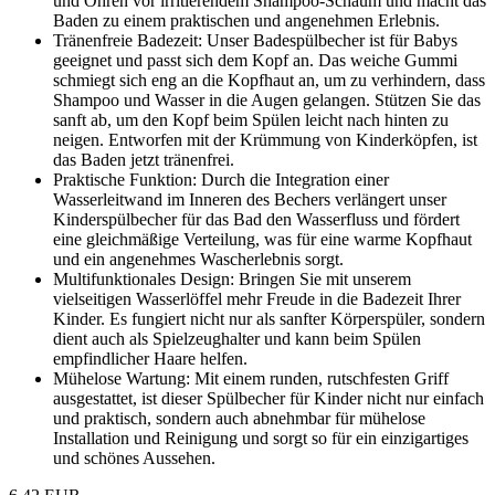
und Ohren vor irritierendem Shampoo-Schaum und macht das
Baden zu einem praktischen und angenehmen Erlebnis.
Tränenfreie Badezeit: Unser Badespülbecher ist für Babys
geeignet und passt sich dem Kopf an. Das weiche Gummi
schmiegt sich eng an die Kopfhaut an, um zu verhindern, dass
Shampoo und Wasser in die Augen gelangen. Stützen Sie das
sanft ab, um den Kopf beim Spülen leicht nach hinten zu
neigen. Entworfen mit der Krümmung von Kinderköpfen, ist
das Baden jetzt tränenfrei.
Praktische Funktion: Durch die Integration einer
Wasserleitwand im Inneren des Bechers verlängert unser
Kinderspülbecher für das Bad den Wasserfluss und fördert
eine gleichmäßige Verteilung, was für eine warme Kopfhaut
und ein angenehmes Wascherlebnis sorgt.
Multifunktionales Design: Bringen Sie mit unserem
vielseitigen Wasserlöffel mehr Freude in die Badezeit Ihrer
Kinder. Es fungiert nicht nur als sanfter Körperspüler, sondern
dient auch als Spielzeughalter und kann beim Spülen
empfindlicher Haare helfen.
Mühelose Wartung: Mit einem runden, rutschfesten Griff
ausgestattet, ist dieser Spülbecher für Kinder nicht nur einfach
und praktisch, sondern auch abnehmbar für mühelose
Installation und Reinigung und sorgt so für ein einzigartiges
und schönes Aussehen.