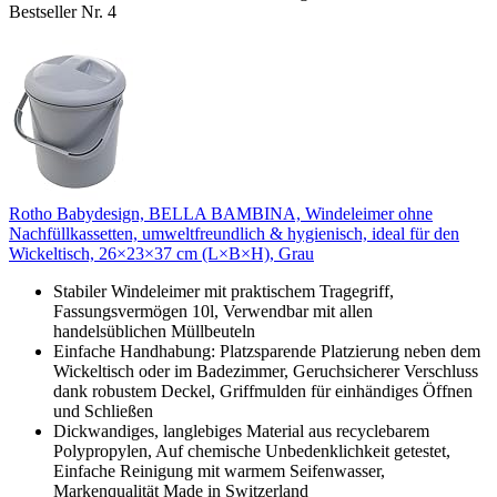
Bestseller Nr. 4
Rotho Babydesign, BELLA BAMBINA, Windeleimer ohne
Nachfüllkassetten, umweltfreundlich & hygienisch, ideal für den
Wickeltisch, 26×23×37 cm (L×B×H), Grau
Stabiler Windeleimer mit praktischem Tragegriff,
Fassungsvermögen 10l, Verwendbar mit allen
handelsüblichen Müllbeuteln
Einfache Handhabung: Platzsparende Platzierung neben dem
Wickeltisch oder im Badezimmer, Geruchsicherer Verschluss
dank robustem Deckel, Griffmulden für einhändiges Öffnen
und Schließen
Dickwandiges, langlebiges Material aus recyclebarem
Polypropylen, Auf chemische Unbedenklichkeit getestet,
Einfache Reinigung mit warmem Seifenwasser,
Markenqualität Made in Switzerland