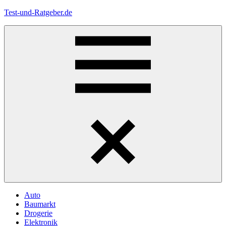
Zum
Test-und-Ratgeber.de
Inhalt
springen
Menü
Auto
Baumarkt
Drogerie
Elektronik