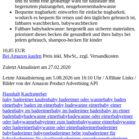
und ist somit eine großartige wahl für haushalte mit
begrenztem platzangebot, neugeborenenbadewanne
Bequeme tragbarkeit: entworfen für einfache tragbarkeit,
wodurch es bequem für reisen und den täglichen gebrauch ist,
faltbares waschbecken, babywaschbecken
Faltbare babybadewanne: hergestellt aus sicheren materialien,
priorisiert dieses becken die gesundheit und ihres babys bei
jedem gebrauch, shampoo-becken für kinder
10,85 EUR
Bei Amazon kaufen
Preis inkl. MwSt., zzgl. Versandkosten
Zuletzt Aktualisiert am 27.02.2020
Letzte Aktualisierung am 5.08.2026 um 16:10 Uhr / Affiliate Links /
Bilder von der Amazon Product Advertising API
Haushalt
Kaufratgeber
baby badeeimer kaufen
baby badeeimer oder wanne
baby baden
eimer
baby baden im eimer
baby badewanne eimer
baby eimer
baden
baby im badeeimer
baby im badeeimer baden
baby im eimer
baden
babybadewanne eimer
babybadewanne oder eimer
babyeimer
oder babywanne
babyeimer zum baden
babywanne eimer
babywanne
oder badeeimer
babywanne oder eimer
badeeimer
badeeimer
baby
badeeimer babyone
badeeimer bebe jou
badeeimer für
babys
badeeimer für säuglinge
badeeimer neugeborene
badeeimer