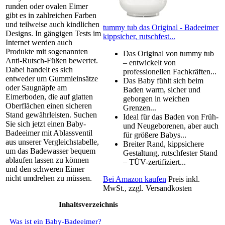
runden oder ovalen Eimer
gibt es in zahlreichen Farben
und teilweise auch kindlichen
tummy tub das Original - Badeeimer
Designs. In gängigen Tests im
kippsicher, rutschfest...
Internet werden auch
Produkte mit sogenannten
Das Original von tummy tub
Anti-Rutsch-Füßen bewertet.
– entwickelt von
Dabei handelt es sich
professionellen Fachkräften...
entweder um Gummieinsätze
Das Baby fühlt sich beim
oder Saugnäpfe am
Baden warm, sicher und
Eimerboden, die auf glatten
geborgen in weichen
Oberflächen einen sicheren
Grenzen...
Stand gewährleisten. Suchen
Ideal für das Baden von Früh-
Sie sich jetzt einen Baby-
und Neugeborenen, aber auch
Badeeimer mit Ablassventil
für größere Babys...
aus unserer Vergleichstabelle,
Breiter Rand, kippsichere
um das Badewasser bequem
Gestaltung, rutschfester Stand
ablaufen lassen zu können
– TÜV-zertifiziert...
und den schweren Eimer
nicht umdrehen zu müssen.
Bei Amazon kaufen
Preis inkl.
MwSt., zzgl. Versandkosten
Inhaltsverzeichnis
Was ist ein Baby-Badeeimer?