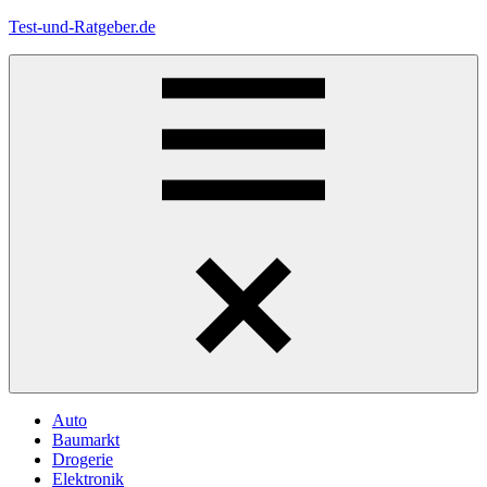
Zum
Test-und-Ratgeber.de
Inhalt
springen
Menü
Auto
Baumarkt
Drogerie
Elektronik