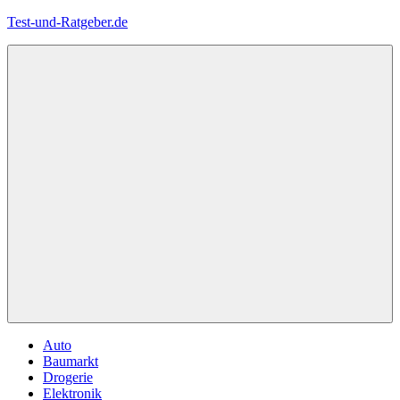
Zum
Test-und-Ratgeber.de
Inhalt
springen
Menü
Auto
Baumarkt
Drogerie
Elektronik