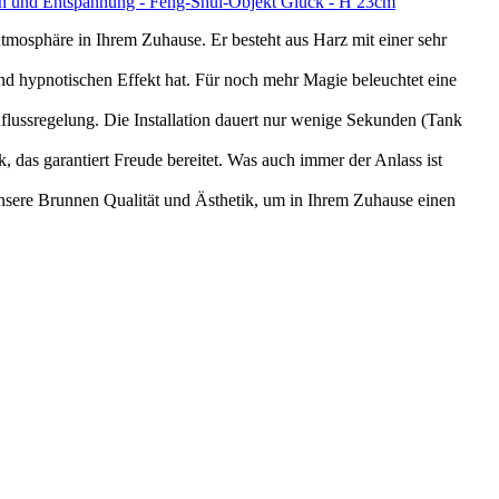
tion und Entspannung - Feng-Shui-Objekt Glück - H 23cm
osphäre in Ihrem Zuhause. Er besteht aus Harz mit einer sehr
nd hypnotischen Effekt hat. Für noch mehr Magie beleuchtet eine
chflussregelung. Die Installation dauert nur wenige Sekunden (Tank
 das garantiert Freude bereitet. Was auch immer der Anlass ist
unsere Brunnen Qualität und Ästhetik, um in Ihrem Zuhause einen