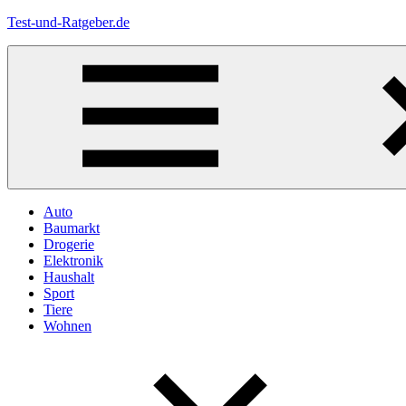
Zum
Test-und-Ratgeber.de
Inhalt
springen
Menü
Auto
Baumarkt
Drogerie
Elektronik
Haushalt
Sport
Tiere
Wohnen