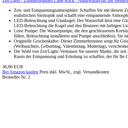
Zen'Light - Zimmerbrunnen Little Rock - Naturwasserfall mit Steine
Zen- und Entspannungsatmosphäre: Schaffen Sie mit diesem Zi
realistischen Steinoptik und schafft eine entspannende Atmosph
LED-Beleuchtung und Glaskugel: Der Wasserfall lässt eine Glas
LED-Beleuchtung die Kugel und den Brunnen mit farbigen Lich
Leise Pumpe: Die Wasserpumpe, die den geschlossenen Kreislauf a
füllen, Beleuchtung installieren und Pumpe anschließen). Sie i
Originelle Geschenkidee: Dieser Zimmerbrunnen sorgt für Gela
(Weihnachten, Geburtstag, Valentinstag, Muttertag), verschenk
Die Wahl von Zen'Light: Vertrauen Sie unserer Marke, die seit
Raum der Entspannung und Erholung zu schaffen, der für Ihr 
36,90 EUR
Bei Amazon kaufen
Preis inkl. MwSt., zzgl. Versandkosten
Bestseller Nr. 2