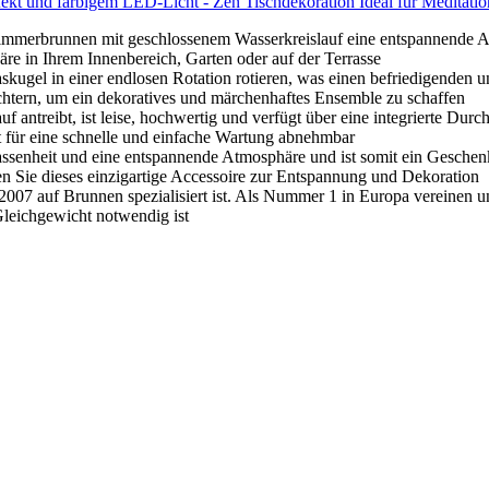
ffekt und farbigem LED-Licht - Zen Tischdekoration Ideal für Medita
mmerbrunnen mit geschlossenem Wasserkreislauf eine entspannende Atm
äre in Ihrem Innenbereich, Garten oder auf der Terrasse
kugel in einer endlosen Rotation rotieren, was einen befriedigenden u
tern, um ein dekoratives und märchenhaftes Ensemble zu schaffen
ntreibt, ist leise, hochwertig und verfügt über eine integrierte Dur
st für eine schnelle und einfache Wartung abnehmbar
ssenheit und eine entspannende Atmosphäre und ist somit ein Geschenk,
en Sie dieses einzigartige Accessoire zur Entspannung und Dekoration
 2007 auf Brunnen spezialisiert ist. Als Nummer 1 in Europa vereinen 
Gleichgewicht notwendig ist