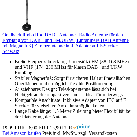
Oehlbach Radio Rod DAB+ Antenne | Radio Antenne für den
Empfang von DAB+ und FM/UKW | Einfahrbare DAB Antenne
mit Magnetfuß | Zimmerantenne inkl. Adapter auf F-Stecker |
Schwarz
Breite Frequenzabdeckung: Unterstützt FM (88–108 MHz)
und VHF (174–230 MHz) für klaren DAB+ und UKW-
Empfang
Stabiler Magnetfuß: Sorgt für sicheren Halt auf metallischen
Oberflächen und ermöglicht flexible Positionierung
Ausziehbares Design: Teleskopantenne lässt sich bei
Nichtgebrauch kompakt verstauen – ideal für unterwegs
Kompatible Anschlüsse: Inklusive Adapter von IEC auf F-
Stecker für vielseitige Anschlussmöglichkeiten
Lange Kabellänge: 1,5 Meter Zuleitung bietet Flexibilität bei
der Platzierung der Antenne
19,99 EUR
−6,00 EUR
13,99 EUR
Bei Amazon kaufen
Preis inkl. MwSt., zzgl. Versandkosten