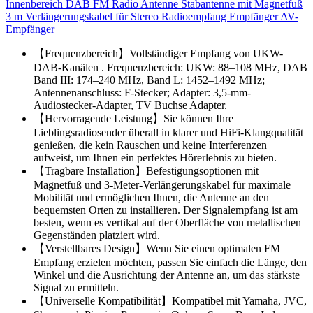
Innenbereich DAB FM Radio Antenne Stabantenne mit Magnetfuß
3 m Verlängerungskabel für Stereo Radioempfang Empfänger AV-
Empfänger
【Frequenzbereich】Vollständiger Empfang von UKW-
DAB-Kanälen . Frequenzbereich: UKW: 88–108 MHz, DAB
Band III: 174–240 MHz, Band L: 1452–1492 MHz;
Antennenanschluss: F-Stecker; Adapter: 3,5-mm-
Audiostecker-Adapter, TV Buchse Adapter.
【Hervorragende Leistung】Sie können Ihre
Lieblingsradiosender überall in klarer und HiFi-Klangqualität
genießen, die kein Rauschen und keine Interferenzen
aufweist, um Ihnen ein perfektes Hörerlebnis zu bieten.
【Tragbare Installation】Befestigungsoptionen mit
Magnetfuß und 3-Meter-Verlängerungskabel für maximale
Mobilität und ermöglichen Ihnen, die Antenne an den
bequemsten Orten zu installieren. Der Signalempfang ist am
besten, wenn es vertikal auf der Oberfläche von metallischen
Gegenständen platziert wird.
【Verstellbares Design】Wenn Sie einen optimalen FM
Empfang erzielen möchten, passen Sie einfach die Länge, den
Winkel und die Ausrichtung der Antenne an, um das stärkste
Signal zu ermitteln.
【Universelle Kompatibilität】Kompatibel mit Yamaha, JVC,