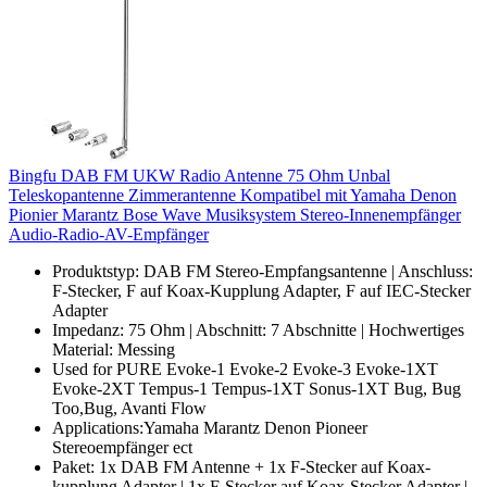
Bingfu DAB FM UKW Radio Antenne 75 Ohm Unbal
Teleskopantenne Zimmerantenne Kompatibel mit Yamaha Denon
Pionier Marantz Bose Wave Musiksystem Stereo-Innenempfänger
Audio-Radio-AV-Empfänger
Produktstyp: DAB FM Stereo-Empfangsantenne | Anschluss:
F-Stecker, F auf Koax-Kupplung Adapter, F auf IEC-Stecker
Adapter
Impedanz: 75 Ohm | Abschnitt: 7 Abschnitte | Hochwertiges
Material: Messing
Used for PURE Evoke-1 Evoke-2 Evoke-3 Evoke-1XT
Evoke-2XT Tempus-1 Tempus-1XT Sonus-1XT Bug, Bug
Too,Bug, Avanti Flow
Applications:Yamaha Marantz Denon Pioneer
Stereoempfänger ect
Paket: 1x DAB FM Antenne + 1x F-Stecker auf Koax-
kupplung Adapter | 1x F-Stecker auf Koax-Stecker Adapter |