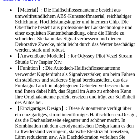
【Material】: Die Haifischflossenantenne besteht aus
umweltfreundlichem ABS-Kunststoffmaterial, reichhaltiger
Schichtung, Hochleistungskupfer und internem Chip. Die
Oberfläche besteht aus professioneller Lacktechnologie und
einer exquisiten Kantenbehandlung, ohne die Hände zu
schneiden. Sie kann das Signal verbessern und dienen
Dekorative Zwecke, nicht leicht durch das Wetter beschädigt
werden, stark und robust.
【Anwendbare Modelle】: for Odyssey Pilot Vezel Stream
Shuttle Urv Inspier Xrv.
【Funktion】: Die Autodach-Haifischflossenantenne
verwendet Kupferdraht als Signalverstärker, um beim Fahren
ein stabileres und stärkeres Signal bereitzustellen, das das
Funksignal auch in abgelegenen Gebieten verbessern kann
und Ihnen dabei hilft, das Signal im Auto zu erhöhen Kann
Ihre Originalantenne perfekt ersetzen und trägt zur Schönheit
des Autos bei.
【Einzigartiges Design】: Diese Autoantenne verfügt über
ein einzigartiges, stromlinienförmiges Haifischflossen-Design,
das die Dachaußenseite eleganter und schöner macht. In
Kombination mit dem aerodynamischen Design kann es den
Luftwiderstand verringern, statische Elektrizität freisetzen,
Lärm reduzieren usw. Als Dachdekoration verleihen Sie