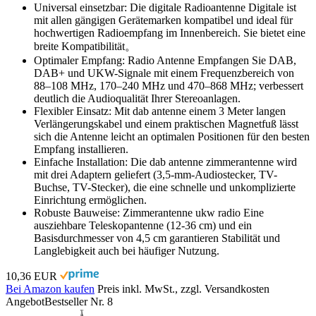
Universal einsetzbar: Die digitale Radioantenne Digitale ist
mit allen gängigen Gerätemarken kompatibel und ideal für
hochwertigen Radioempfang im Innenbereich. Sie bietet eine
breite Kompatibilität。
Optimaler Empfang: Radio Antenne Empfangen Sie DAB,
DAB+ und UKW-Signale mit einem Frequenzbereich von
88–108 MHz, 170–240 MHz und 470–868 MHz; verbessert
deutlich die Audioqualität Ihrer Stereoanlagen.
Flexibler Einsatz: Mit dab antenne einem 3 Meter langen
Verlängerungskabel und einem praktischen Magnetfuß lässt
sich die Antenne leicht an optimalen Positionen für den besten
Empfang installieren.
Einfache Installation: Die dab antenne zimmerantenne wird
mit drei Adaptern geliefert (3,5-mm-Audiostecker, TV-
Buchse, TV-Stecker), die eine schnelle und unkomplizierte
Einrichtung ermöglichen.
Robuste Bauweise: Zimmerantenne ukw radio Eine
ausziehbare Teleskopantenne (12-36 cm) und ein
Basisdurchmesser von 4,5 cm garantieren Stabilität und
Langlebigkeit auch bei häufiger Nutzung.
10,36 EUR
Bei Amazon kaufen
Preis inkl. MwSt., zzgl. Versandkosten
Angebot
Bestseller Nr. 8