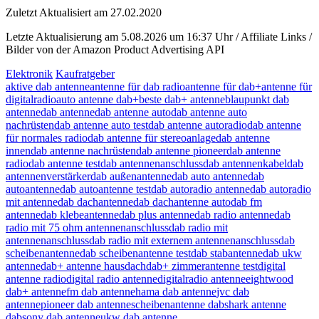
Zuletzt Aktualisiert am 27.02.2020
Letzte Aktualisierung am 5.08.2026 um 16:37 Uhr / Affiliate Links /
Bilder von der Amazon Product Advertising API
Elektronik
Kaufratgeber
aktive dab antenne
antenne für dab radio
antenne für dab+
antenne für
digitalradio
auto antenne dab+
beste dab+ antenne
blaupunkt dab
antenne
dab antenne
dab antenne auto
dab antenne auto
nachrüsten
dab antenne auto test
dab antenne autoradio
dab antenne
für normales radio
dab antenne für stereoanlage
dab antenne
innen
dab antenne nachrüsten
dab antenne pioneer
dab antenne
radio
dab antenne test
dab antennenanschluss
dab antennenkabel
dab
antennenverstärker
dab außenantenne
dab auto antenne
dab
autoantenne
dab autoantenne test
dab autoradio antenne
dab autoradio
mit antenne
dab dachantenne
dab dachantenne auto
dab fm
antenne
dab klebeantenne
dab plus antenne
dab radio antenne
dab
radio mit 75 ohm antennenanschluss
dab radio mit
antennenanschluss
dab radio mit externem antennenanschluss
dab
scheibenantenne
dab scheibenantenne test
dab stabantenne
dab ukw
antenne
dab+ antenne hausdach
dab+ zimmerantenne test
digital
antenne radio
digital radio antenne
digitalradio antenne
eightwood
dab+ antenne
fm dab antenne
hama dab antenne
jvc dab
antenne
pioneer dab antenne
scheibenantenne dab
shark antenne
dab
sony dab antenne
ukw dab antenne