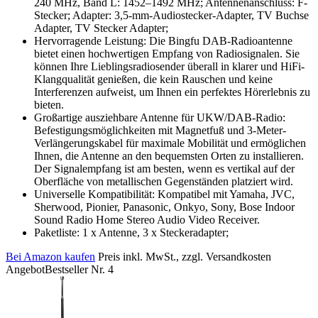
240 MHz, Band L: 1452–1492 MHz; Antennenanschluss: F-
Stecker; Adapter: 3,5-mm-Audiostecker-Adapter, TV Buchse
Adapter, TV Stecker Adapter;
Hervorragende Leistung: Die Bingfu DAB-Radioantenne
bietet einen hochwertigen Empfang von Radiosignalen. Sie
können Ihre Lieblingsradiosender überall in klarer und HiFi-
Klangqualität genießen, die kein Rauschen und keine
Interferenzen aufweist, um Ihnen ein perfektes Hörerlebnis zu
bieten.
Großartige ausziehbare Antenne für UKW/DAB-Radio:
Befestigungsmöglichkeiten mit Magnetfuß und 3-Meter-
Verlängerungskabel für maximale Mobilität und ermöglichen
Ihnen, die Antenne an den bequemsten Orten zu installieren.
Der Signalempfang ist am besten, wenn es vertikal auf der
Oberfläche von metallischen Gegenständen platziert wird.
Universelle Kompatibilität: Kompatibel mit Yamaha, JVC,
Sherwood, Pionier, Panasonic, Onkyo, Sony, Bose Indoor
Sound Radio Home Stereo Audio Video Receiver.
Paketliste: 1 x Antenne, 3 x Steckeradapter;
Bei Amazon kaufen
Preis inkl. MwSt., zzgl. Versandkosten
Angebot
Bestseller Nr. 4