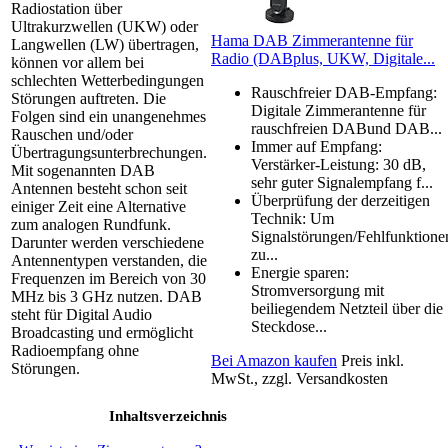
Radiostation über
Ultrakurzwellen (UKW) oder
Hama DAB Zimmerantenne für
Langwellen (LW) übertragen,
Radio (DABplus, UKW, Digitale...
können vor allem bei
schlechten Wetterbedingungen
Rauschfreier DAB-Empfang:
Störungen auftreten. Die
Digitale Zimmerantenne für
Folgen sind ein unangenehmes
rauschfreien DABund DAB...
Rauschen und/oder
Immer auf Empfang:
Übertragungsunterbrechungen.
Verstärker-Leistung: 30 dB,
Mit sogenannten DAB
sehr guter Signalempfang f...
Antennen besteht schon seit
Überprüfung der derzeitigen
einiger Zeit eine Alternative
Technik: Um
zum analogen Rundfunk.
Signalstörungen/Fehlfunktione
Darunter werden verschiedene
zu...
Antennentypen verstanden, die
Energie sparen:
Frequenzen im Bereich von 30
Stromversorgung mit
MHz bis 3 GHz nutzen. DAB
beiliegendem Netzteil über die
steht für Digital Audio
Steckdose...
Broadcasting und ermöglicht
Radioempfang ohne
Bei Amazon kaufen
Preis inkl.
Störungen.
MwSt., zzgl. Versandkosten
Inhaltsverzeichnis