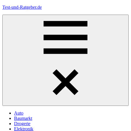
Zum
Test-und-Ratgeber.de
Inhalt
springen
Menü
Auto
Baumarkt
Drogerie
Elektronik