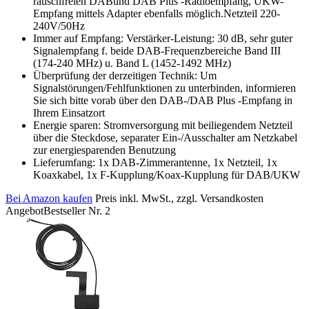
rauschfreien DABund DAB Plus -Radioempfang, UKW-
Empfang mittels Adapter ebenfalls möglich.Netzteil 220-
240V/50Hz
Immer auf Empfang: Verstärker-Leistung: 30 dB, sehr guter
Signalempfang f. beide DAB-Frequenzbereiche Band III
(174-240 MHz) u. Band L (1452-1492 MHz)
Überprüfung der derzeitigen Technik: Um
Signalstörungen/Fehlfunktionen zu unterbinden, informieren
Sie sich bitte vorab über den DAB-/DAB Plus -Empfang in
Ihrem Einsatzort
Energie sparen: Stromversorgung mit beiliegendem Netzteil
über die Steckdose, separater Ein-/Ausschalter am Netzkabel
zur energiesparenden Benutzung
Lieferumfang: 1x DAB-Zimmerantenne, 1x Netzteil, 1x
Koaxkabel, 1x F-Kupplung/Koax-Kupplung für DAB/UKW
Bei Amazon kaufen
Preis inkl. MwSt., zzgl. Versandkosten
Angebot
Bestseller Nr. 2