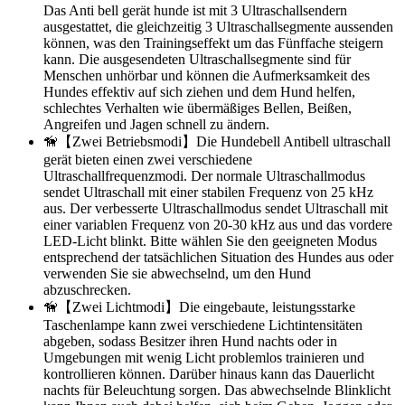
Das Anti bell gerät hunde ist mit 3 Ultraschallsendern
ausgestattet, die gleichzeitig 3 Ultraschallsegmente aussenden
können, was den Trainingseffekt um das Fünffache steigern
kann. Die ausgesendeten Ultraschallsegmente sind für
Menschen unhörbar und können die Aufmerksamkeit des
Hundes effektiv auf sich ziehen und dem Hund helfen,
schlechtes Verhalten wie übermäßiges Bellen, Beißen,
Angreifen und Jagen schnell zu ändern.
🦮【Zwei Betriebsmodi】Die Hundebell Antibell ultraschall
gerät bieten einen zwei verschiedene
Ultraschallfrequenzmodi. Der normale Ultraschallmodus
sendet Ultraschall mit einer stabilen Frequenz von 25 kHz
aus. Der verbesserte Ultraschallmodus sendet Ultraschall mit
einer variablen Frequenz von 20-30 kHz aus und das vordere
LED-Licht blinkt. Bitte wählen Sie den geeigneten Modus
entsprechend der tatsächlichen Situation des Hundes aus oder
verwenden Sie sie abwechselnd, um den Hund
abzuschrecken.
🦮【Zwei Lichtmodi】Die eingebaute, leistungsstarke
Taschenlampe kann zwei verschiedene Lichtintensitäten
abgeben, sodass Besitzer ihren Hund nachts oder in
Umgebungen mit wenig Licht problemlos trainieren und
kontrollieren können. Darüber hinaus kann das Dauerlicht
nachts für Beleuchtung sorgen. Das abwechselnde Blinklicht