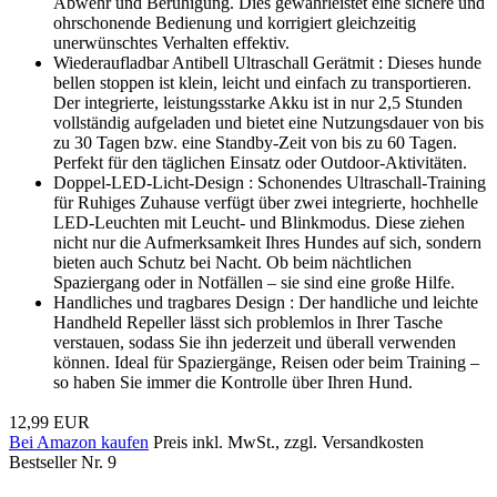
Abwehr und Beruhigung. Dies gewährleistet eine sichere und
ohrschonende Bedienung und korrigiert gleichzeitig
unerwünschtes Verhalten effektiv.
Wiederaufladbar Antibell Ultraschall Gerätmit : Dieses hunde
bellen stoppen ist klein, leicht und einfach zu transportieren.
Der integrierte, leistungsstarke Akku ist in nur 2,5 Stunden
vollständig aufgeladen und bietet eine Nutzungsdauer von bis
zu 30 Tagen bzw. eine Standby-Zeit von bis zu 60 Tagen.
Perfekt für den täglichen Einsatz oder Outdoor-Aktivitäten.
Doppel-LED-Licht-Design : Schonendes Ultraschall-Training
für Ruhiges Zuhause verfügt über zwei integrierte, hochhelle
LED-Leuchten mit Leucht- und Blinkmodus. Diese ziehen
nicht nur die Aufmerksamkeit Ihres Hundes auf sich, sondern
bieten auch Schutz bei Nacht. Ob beim nächtlichen
Spaziergang oder in Notfällen – sie sind eine große Hilfe.
Handliches und tragbares Design : Der handliche und leichte
Handheld Repeller lässt sich problemlos in Ihrer Tasche
verstauen, sodass Sie ihn jederzeit und überall verwenden
können. Ideal für Spaziergänge, Reisen oder beim Training –
so haben Sie immer die Kontrolle über Ihren Hund.
12,99 EUR
Bei Amazon kaufen
Preis inkl. MwSt., zzgl. Versandkosten
Bestseller Nr. 9