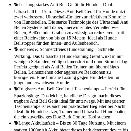
🐕Leistungsstarkes Anti Bell Gerät für Hunde – Dual-
Ultraschall bis 15 m. Dieses Anti Bell Gerät für Hunde nutzt
zwei verbesserte Ultraschall-Emitter zur effektiven Kontrolle
von Hundebellen. Die starke Technologie des Ultraschall Anti
Bellen Systems hilft dabei, unerwünschtes Verhalten wie
Bellen, Beißen oder Graben zuverlässig zu reduzieren – mit
einer Reichweite von bis zu 15 Metern. Ideal als Hunde
Bellstopper für den Innen- und Außenbereich.
🐕Sicheres & Schmerzfreies Hundetraining – Schnelle
Wirkung. Das Ultraschall Hundetraining Gerät wirkt in nur
wenigen Sekunden, völlig schmerzfrei und ohne Stromschlag.
Perfekt geeignet als Anti Bellen Trainer, um übermäßiges
Bellen, Leinenziehen oder aggressive Reaktionen zu
korrigieren. Eine humane Lösung gegen Hundebellen für
junge und erwachsene Hunde.
🐕Tragbares Anti Bell Gerät mit Taschenlampe – Perfekt für
Spaziergänge. Das leichte, handliche Design macht dieses
tragbare Anti Bell Gerät ideal für unterwegs. Mit integrierter
Taschenlampe ist es auch ein praktischer Begleiter bei Nacht.
Ideal für Hundebesitzer, Trainer und Ultraschall Hundehalter,
die ein zuverlässiges Dog Bark Control Tool suchen.
🐕Lange Akkulaufzeit – Bis zu 30 Tage Nutzung. Mit einem
starken 1000mAh Akku bietet dieses bark deterrent device bis