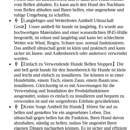
vom Bellen abhalten. Es kann auch den Hund des Nachbarn
vom Bellen abhalten und Ihnen helfen, eine angenehme und
ruhige Umgebung zu schaffen.
🍦【Langlebiges und Wetterfestes Antibell Ultraschall
Gerät】Unser antibell für hunde ist langlebig. Es wurde aus
hochwertigen Materialien und einer wasserdichten IP45-Hülle
hergestellt, ist robust und langlebig und kann bei schlechtem
Wetter wie Wind, Regen, Schnee usw. normal funktionieren.
Das antibell ultraschall gerät ist klein und praktisch und kann
sicher im Innen- und Außenbereich oder anderswo verwendet
werden.
🍦【Einfach zu Verwendende Hunde Bellen Stoppen】Die
anti bell gerät hunde für den Innenbereich für Hunde ist klein
und leicht und einfach zu installieren. Sie können es in einer
Hundehütte, einem Tisch, einem Zaun, einem Baum usw.
installieren. Gleichzeitig ist es mit Anweisungen für die
Verwendung und Installation der Produktfunktionen
ausgestattet, sodass es einfach zu installieren und bequem zu
verwenden ist und ein sorgenfreies Erlebnis gewährleistet.
🍦【Keine Sorge Antibell für Hunde】Hören Sie auf zu
bellen und genießen Sie ein angenehmes Leben. Das
ultraschall gegen bellen hat die Funktion, Ihren Hund davon
abzuhalten, ständig zu bellen, sodass Sie ungestört Ihren
eigenen Dingen nachgehen können. Es ist sicher und effizient