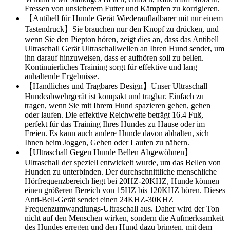
Fressen von unsicherem Futter und Kämpfen zu korrigieren.
【Antibell für Hunde Gerät Wiederaufladbarer mit nur einem
Tastendruck】Sie brauchen nur den Knopf zu drücken, und
wenn Sie den Piepton hören, zeigt dies an, dass das Antibell
Ultraschall Gerät Ultraschallwellen an Ihren Hund sendet, um
ihn darauf hinzuweisen, dass er aufhören soll zu bellen.
Kontinuierliches Training sorgt für effektive und lang
anhaltende Ergebnisse.
【Handliches und Tragbares Design】Unser Ultraschall
Hundeabwehrgerät ist kompakt und tragbar. Einfach zu
tragen, wenn Sie mit Ihrem Hund spazieren gehen, gehen
oder laufen. Die effektive Reichweite beträgt 16.4 Fuß,
perfekt für das Training Ihres Hundes zu Hause oder im
Freien. Es kann auch andere Hunde davon abhalten, sich
Ihnen beim Joggen, Gehen oder Laufen zu nähern.
【Ultraschall Gegen Hunde Bellen Abgewöhnen】
Ultraschall der speziell entwickelt wurde, um das Bellen von
Hunden zu unterbinden. Der durchschnittliche menschliche
Hörfrequenzbereich liegt bei 20HZ-20KHZ, Hunde können
einen größeren Bereich von 15HZ bis 120KHZ hören. Dieses
Anti-Bell-Gerät sendet einen 24KHZ-30KHZ
Frequenzumwandlungs-Ultraschall aus. Daher wird der Ton
nicht auf den Menschen wirken, sondern die Aufmerksamkeit
des Hundes erregen und den Hund dazu bringen, mit dem