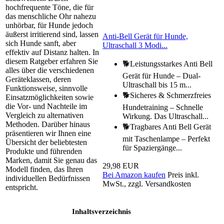
hochfrequente Töne, die für
das menschliche Ohr nahezu
unhörbar, für Hunde jedoch
äußerst irritierend sind, lassen
Anti-Bell Gerät für Hunde,
sich Hunde sanft, aber
Ultraschall 3 Modi...
effektiv auf Distanz halten. In
diesem Ratgeber erfahren Sie
🐕Leistungsstarkes Anti Bell
alles über die verschiedenen
Gerät für Hunde – Dual-
Geräteklassen, deren
Ultraschall bis 15 m...
Funktionsweise, sinnvolle
🐕Sicheres & Schmerzfreies
Einsatzmöglichkeiten sowie
die Vor- und Nachteile im
Hundetraining – Schnelle
Vergleich zu alternativen
Wirkung. Das Ultraschall...
Methoden. Darüber hinaus
🐕Tragbares Anti Bell Gerät
präsentieren wir Ihnen eine
mit Taschenlampe – Perfekt
Übersicht der beliebtesten
für Spaziergänge...
Produkte und führenden
Marken, damit Sie genau das
29,98 EUR
Modell finden, das Ihren
Bei Amazon kaufen
Preis inkl.
individuellen Bedürfnissen
MwSt., zzgl. Versandkosten
entspricht.
Inhaltsverzeichnis