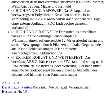
automatisch dazu und vertreiben zusätzlich u.a Fuchs, Marder,
Waschbär, Tauben, Mäuse und Rehwild
✅ HIGH END SOLARPOWER: Das Solarpanel aus
hochwertigsten Polysilizium Kristallen überbrückt in
Verbindung mit 4,8V Ni-Mh-Akkus auch sonnenarme Tage
ohne externe Aufladung (DC Ladebuchse dennoch
vorhanden)
✅ HIGH END PIR SENSOR: Der stufenlos einstellbare
passive PIR Hochleistungs Sensor empfängt
Wärmesignaturen auf unerreichte 12 Meter absolut genau und
sortiert Bewegungen durch Pflanzen und kalte Gegenstände
aus. Keine Fehlauslösungen. Klar definierte
Ansprechgrenzen. Akkuschonung
✅ EXTREM ROBUST UND WETTERFEST: Das
hochfeste ABS Gehäuse ist extrem UV stabil und streng nach
IP44 zertifiziert. So trotzt es jeder Witterung. Der nach unten
geneigte Sensorkopf sorgt für ein einfaches Abfließen des
Regens und hält das Solar Panel stets sauber
29,97 EUR
Bei Amazon kaufen
Preis inkl. MwSt., zzgl. Versandkosten
Bestseller Nr. 10