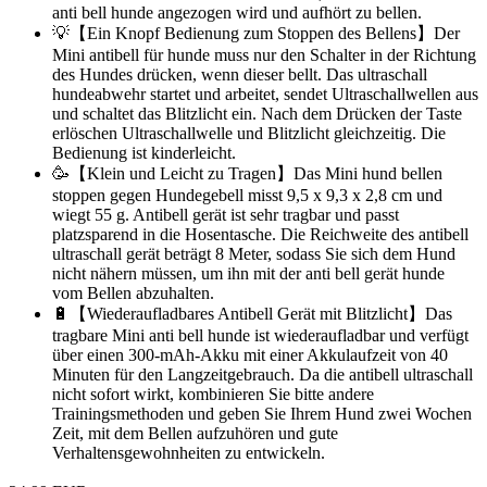
anti bell hunde angezogen wird und aufhört zu bellen.
💡【Ein Knopf Bedienung zum Stoppen des Bellens】Der
Mini antibell für hunde muss nur den Schalter in der Richtung
des Hundes drücken, wenn dieser bellt. Das ultraschall
hundeabwehr startet und arbeitet, sendet Ultraschallwellen aus
und schaltet das Blitzlicht ein. Nach dem Drücken der Taste
erlöschen Ultraschallwelle und Blitzlicht gleichzeitig. Die
Bedienung ist kinderleicht.
🥳【Klein und Leicht zu Tragen】Das Mini hund bellen
stoppen gegen Hundegebell misst 9,5 x 9,3 x 2,8 cm und
wiegt 55 g. Antibell gerät ist sehr tragbar und passt
platzsparend in die Hosentasche. Die Reichweite des antibell
ultraschall gerät beträgt 8 Meter, sodass Sie sich dem Hund
nicht nähern müssen, um ihn mit der anti bell gerät hunde
vom Bellen abzuhalten.
🔋【Wiederaufladbares Antibell Gerät mit Blitzlicht】Das
tragbare Mini anti bell hunde ist wiederaufladbar und verfügt
über einen 300-mAh-Akku mit einer Akkulaufzeit von 40
Minuten für den Langzeitgebrauch. Da die antibell ultraschall
nicht sofort wirkt, kombinieren Sie bitte andere
Trainingsmethoden und geben Sie Ihrem Hund zwei Wochen
Zeit, mit dem Bellen aufzuhören und gute
Verhaltensgewohnheiten zu entwickeln.