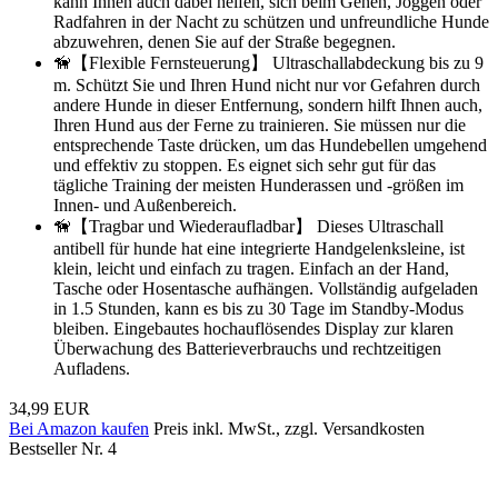
kann Ihnen auch dabei helfen, sich beim Gehen, Joggen oder
Radfahren in der Nacht zu schützen und unfreundliche Hunde
abzuwehren, denen Sie auf der Straße begegnen.
🦮【Flexible Fernsteuerung】 Ultraschallabdeckung bis zu 9
m. Schützt Sie und Ihren Hund nicht nur vor Gefahren durch
andere Hunde in dieser Entfernung, sondern hilft Ihnen auch,
Ihren Hund aus der Ferne zu trainieren. Sie müssen nur die
entsprechende Taste drücken, um das Hundebellen umgehend
und effektiv zu stoppen. Es eignet sich sehr gut für das
tägliche Training der meisten Hunderassen und -größen im
Innen- und Außenbereich.
🦮【Tragbar und Wiederaufladbar】 Dieses Ultraschall
antibell für hunde hat eine integrierte Handgelenksleine, ist
klein, leicht und einfach zu tragen. Einfach an der Hand,
Tasche oder Hosentasche aufhängen. Vollständig aufgeladen
in 1.5 Stunden, kann es bis zu 30 Tage im Standby-Modus
bleiben. Eingebautes hochauflösendes Display zur klaren
Überwachung des Batterieverbrauchs und rechtzeitigen
Aufladens.
34,99 EUR
Bei Amazon kaufen
Preis inkl. MwSt., zzgl. Versandkosten
Bestseller Nr. 4