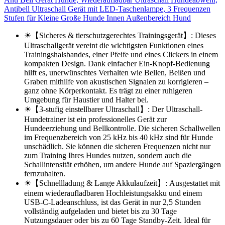
Antibell Ultraschall Gerät mit LED-Taschenlampe, 3 Frequenzen
Stufen für Kleine Große Hunde Innen Außenbereich Hund
☀【Sicheres & tierschutzgerechtes Trainingsgerät】: Dieses
Ultraschallgerät vereint die wichtigsten Funktionen eines
Trainingshalsbandes, einer Pfeife und eines Clickers in einem
kompakten Design. Dank einfacher Ein-Knopf-Bedienung
hilft es, unerwünschtes Verhalten wie Bellen, Beißen und
Graben mithilfe von akustischen Signalen zu korrigieren –
ganz ohne Körperkontakt. Es trägt zu einer ruhigeren
Umgebung für Haustier und Halter bei.
☀【3-stufig einstellbarer Ultraschall】: Der Ultraschall-
Hundetrainer ist ein professionelles Gerät zur
Hundeerziehung und Bellkontrolle. Die sicheren Schallwellen
im Frequenzbereich von 25 kHz bis 40 kHz sind für Hunde
unschädlich. Sie können die sicheren Frequenzen nicht nur
zum Training Ihres Hundes nutzen, sondern auch die
Schallintensität erhöhen, um andere Hunde auf Spaziergängen
fernzuhalten.
☀【Schnellladung & Lange Akkulaufzeit】: Ausgestattet mit
einem wiederaufladbaren Hochleistungsakku und einem
USB-C-Ladeanschluss, ist das Gerät in nur 2,5 Stunden
vollständig aufgeladen und bietet bis zu 30 Tage
Nutzungsdauer oder bis zu 60 Tage Standby-Zeit. Ideal für