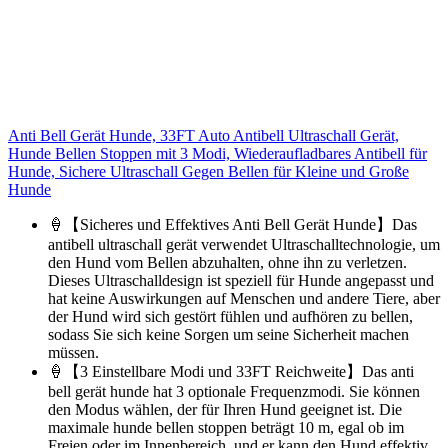
Anti Bell Gerät Hunde, 33FT Auto Antibell Ultraschall Gerät,
Hunde Bellen Stoppen mit 3 Modi, Wiederaufladbares Antibell für
Hunde, Sichere Ultraschall Gegen Bellen für Kleine und Große
Hunde
🍦【Sicheres und Effektives Anti Bell Gerät Hunde】Das
antibell ultraschall gerät verwendet Ultraschalltechnologie, um
den Hund vom Bellen abzuhalten, ohne ihn zu verletzen.
Dieses Ultraschalldesign ist speziell für Hunde angepasst und
hat keine Auswirkungen auf Menschen und andere Tiere, aber
der Hund wird sich gestört fühlen und aufhören zu bellen,
sodass Sie sich keine Sorgen um seine Sicherheit machen
müssen.
🍦【3 Einstellbare Modi und 33FT Reichweite】Das anti
bell gerät hunde hat 3 optionale Frequenzmodi. Sie können
den Modus wählen, der für Ihren Hund geeignet ist. Die
maximale hunde bellen stoppen beträgt 10 m, egal ob im
Freien oder im Innenbereich, und er kann den Hund effektiv