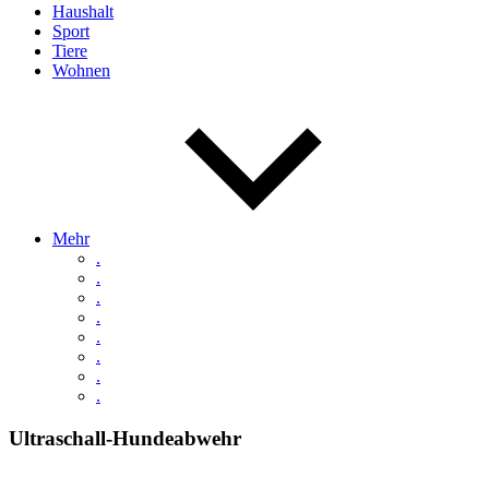
Haushalt
Sport
Tiere
Wohnen
Mehr
.
.
.
.
.
.
.
.
Ultraschall-Hundeabwehr