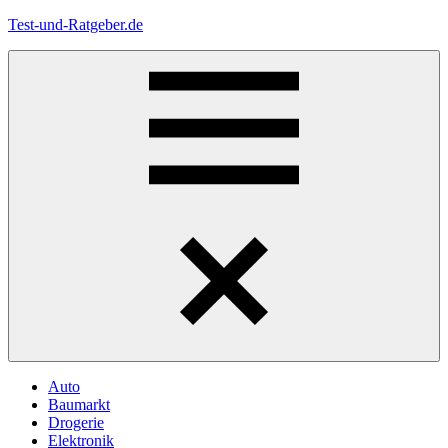
Zum
Test-und-Ratgeber.de
Inhalt
springen
Menü
Auto
Baumarkt
Drogerie
Elektronik