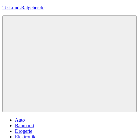
Zum
Test-und-Ratgeber.de
Inhalt
springen
Menü
Auto
Baumarkt
Drogerie
Elektronik