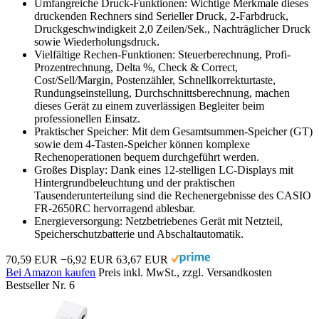
Umfangreiche Druck-Funktionen: Wichtige Merkmale dieses
druckenden Rechners sind Serieller Druck, 2-Farbdruck,
Druckgeschwindigkeit 2,0 Zeilen/Sek., Nachträglicher Druck
sowie Wiederholungsdruck.
Vielfältige Rechen-Funktionen: Steuerberechnung, Profi-
Prozentrechnung, Delta %, Check & Correct,
Cost/Sell/Margin, Postenzähler, Schnellkorrekturtaste,
Rundungseinstellung, Durchschnittsberechnung, machen
dieses Gerät zu einem zuverlässigen Begleiter beim
professionellen Einsatz.
Praktischer Speicher: Mit dem Gesamtsummen-Speicher (GT)
sowie dem 4-Tasten-Speicher können komplexe
Rechenoperationen bequem durchgeführt werden.
Großes Display: Dank eines 12-stelligen LC-Displays mit
Hintergrundbeleuchtung und der praktischen
Tausenderunterteilung sind die Rechenergebnisse des CASIO
FR-2650RC hervorragend ablesbar.
Energieversorgung: Netzbetriebenes Gerät mit Netzteil,
Speicherschutzbatterie und Abschaltautomatik.
70,59 EUR
−6,92 EUR
63,67 EUR
Bei Amazon kaufen
Preis inkl. MwSt., zzgl. Versandkosten
Bestseller Nr. 6