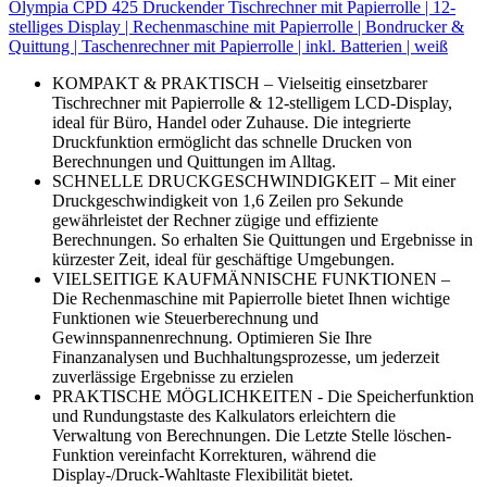
Olympia CPD 425 Druckender Tischrechner mit Papierrolle | 12-
stelliges Display | Rechenmaschine mit Papierrolle | Bondrucker &
Quittung | Taschenrechner mit Papierrolle | inkl. Batterien | weiß
KOMPAKT & PRAKTISCH – Vielseitig einsetzbarer
Tischrechner mit Papierrolle & 12-stelligem LCD-Display,
ideal für Büro, Handel oder Zuhause. Die integrierte
Druckfunktion ermöglicht das schnelle Drucken von
Berechnungen und Quittungen im Alltag.
SCHNELLE DRUCKGESCHWINDIGKEIT – Mit einer
Druckgeschwindigkeit von 1,6 Zeilen pro Sekunde
gewährleistet der Rechner zügige und effiziente
Berechnungen. So erhalten Sie Quittungen und Ergebnisse in
kürzester Zeit, ideal für geschäftige Umgebungen.
VIELSEITIGE KAUFMÄNNISCHE FUNKTIONEN –
Die Rechenmaschine mit Papierrolle bietet Ihnen wichtige
Funktionen wie Steuerberechnung und
Gewinnspannenrechnung. Optimieren Sie Ihre
Finanzanalysen und Buchhaltungsprozesse, um jederzeit
zuverlässige Ergebnisse zu erzielen
PRAKTISCHE MÖGLICHKEITEN - Die Speicherfunktion
und Rundungstaste des Kalkulators erleichtern die
Verwaltung von Berechnungen. Die Letzte Stelle löschen-
Funktion vereinfacht Korrekturen, während die
Display-/Druck-Wahltaste Flexibilität bietet.