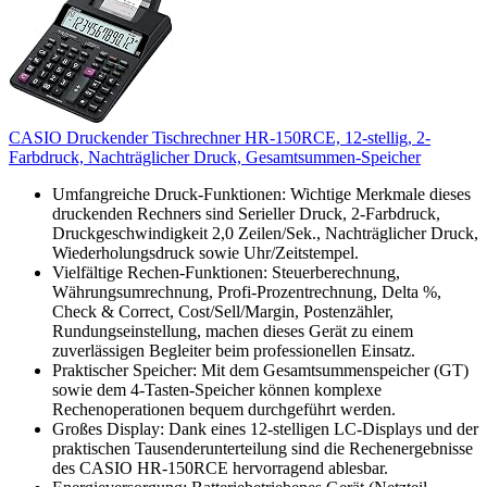
CASIO Druckender Tischrechner HR-150RCE, 12-stellig, 2-
Farbdruck, Nachträglicher Druck, Gesamtsummen-Speicher
Umfangreiche Druck-Funktionen: Wichtige Merkmale dieses
druckenden Rechners sind Serieller Druck, 2-Farbdruck,
Druckgeschwindigkeit 2,0 Zeilen/Sek., Nachträglicher Druck,
Wiederholungsdruck sowie Uhr/Zeitstempel.
Vielfältige Rechen-Funktionen: Steuerberechnung,
Währungsumrechnung, Profi-Prozentrechnung, Delta %,
Check & Correct, Cost/Sell/Margin, Postenzähler,
Rundungseinstellung, machen dieses Gerät zu einem
zuverlässigen Begleiter beim professionellen Einsatz.
Praktischer Speicher: Mit dem Gesamtsummenspeicher (GT)
sowie dem 4-Tasten-Speicher können komplexe
Rechenoperationen bequem durchgeführt werden.
Großes Display: Dank eines 12-stelligen LC-Displays und der
praktischen Tausenderunterteilung sind die Rechenergebnisse
des CASIO HR-150RCE hervorragend ablesbar.