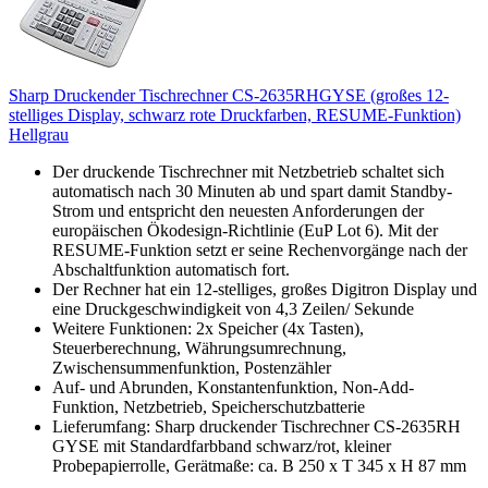
Sharp Druckender Tischrechner CS-2635RHGYSE (großes 12-
stelliges Display, schwarz rote Druckfarben, RESUME-Funktion)
Hellgrau
Der druckende Tischrechner mit Netzbetrieb schaltet sich
automatisch nach 30 Minuten ab und spart damit Standby-
Strom und entspricht den neuesten Anforderungen der
europäischen Ökodesign-Richtlinie (EuP Lot 6). Mit der
RESUME-Funktion setzt er seine Rechenvorgänge nach der
Abschaltfunktion automatisch fort.
Der Rechner hat ein 12-stelliges, großes Digitron Display und
eine Druckgeschwindigkeit von 4,3 Zeilen/ Sekunde
Weitere Funktionen: 2x Speicher (4x Tasten),
Steuerberechnung, Währungsumrechnung,
Zwischensummenfunktion, Postenzähler
Auf- und Abrunden, Konstantenfunktion, Non-Add-
Funktion, Netzbetrieb, Speicherschutzbatterie
Lieferumfang: Sharp druckender Tischrechner CS-2635RH
GYSE mit Standardfarbband schwarz/rot, kleiner
Probepapierrolle, Gerätmaße: ca. B 250 x T 345 x H 87 mm