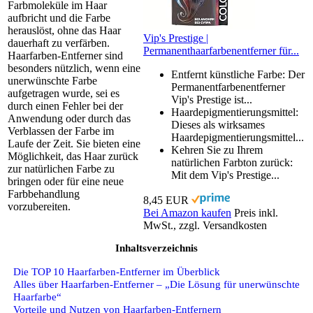
Farbmoleküle im Haar
aufbricht und die Farbe
herauslöst, ohne das Haar
Vip's Prestige |
dauerhaft zu verfärben.
Permanenthaarfarbenentferner für...
Haarfarben-Entferner sind
besonders nützlich, wenn eine
Entfernt künstliche Farbe: Der
unerwünschte Farbe
Permanentfarbenentferner
aufgetragen wurde, sei es
Vip's Prestige ist...
durch einen Fehler bei der
Haardepigmentierungsmittel:
Anwendung oder durch das
Dieses als wirksames
Verblassen der Farbe im
Haardepigmentierungsmittel...
Laufe der Zeit. Sie bieten eine
Kehren Sie zu Ihrem
Möglichkeit, das Haar zurück
natürlichen Farbton zurück:
zur natürlichen Farbe zu
Mit dem Vip's Prestige...
bringen oder für eine neue
Farbbehandlung
8,45 EUR
vorzubereiten.
Bei Amazon kaufen
Preis inkl.
MwSt., zzgl. Versandkosten
Inhaltsverzeichnis
Die TOP 10 Haarfarben-Entferner im Überblick
Alles über Haarfarben-Entferner – „Die Lösung für unerwünschte
Haarfarbe“
Vorteile und Nutzen von Haarfarben-Entfernern