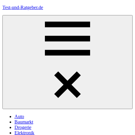
Zum
Test-und-Ratgeber.de
Inhalt
springen
Menü
Auto
Baumarkt
Drogerie
Elektronik