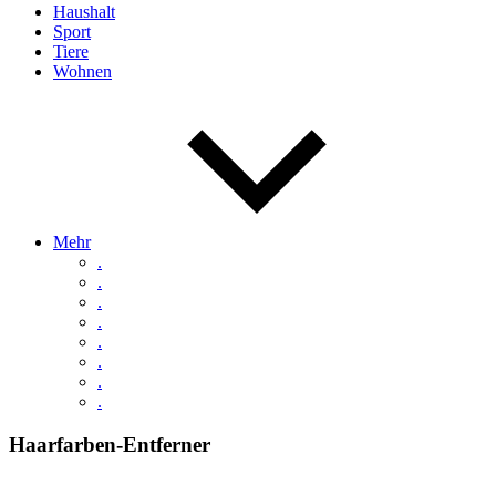
Haushalt
Sport
Tiere
Wohnen
Mehr
.
.
.
.
.
.
.
.
Haarfarben-Entferner