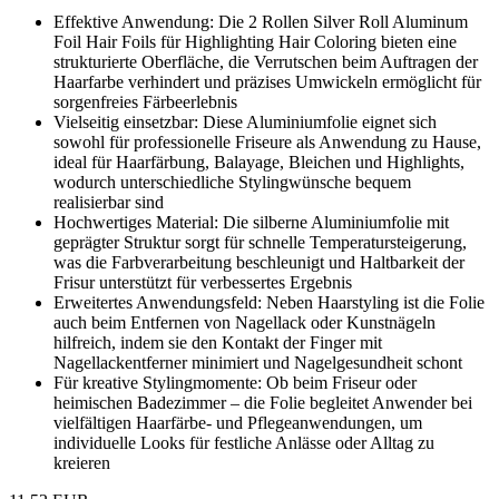
Effektive Anwendung: Die 2 Rollen Silver Roll Aluminum
Foil Hair Foils für Highlighting Hair Coloring bieten eine
strukturierte Oberfläche, die Verrutschen beim Auftragen der
Haarfarbe verhindert und präzises Umwickeln ermöglicht für
sorgenfreies Färbeerlebnis
Vielseitig einsetzbar: Diese Aluminiumfolie eignet sich
sowohl für professionelle Friseure als Anwendung zu Hause,
ideal für Haarfärbung, Balayage, Bleichen und Highlights,
wodurch unterschiedliche Stylingwünsche bequem
realisierbar sind
Hochwertiges Material: Die silberne Aluminiumfolie mit
geprägter Struktur sorgt für schnelle Temperatursteigerung,
was die Farbverarbeitung beschleunigt und Haltbarkeit der
Frisur unterstützt für verbessertes Ergebnis
Erweitertes Anwendungsfeld: Neben Haarstyling ist die Folie
auch beim Entfernen von Nagellack oder Kunstnägeln
hilfreich, indem sie den Kontakt der Finger mit
Nagellackentferner minimiert und Nagelgesundheit schont
Für kreative Stylingmomente: Ob beim Friseur oder
heimischen Badezimmer – die Folie begleitet Anwender bei
vielfältigen Haarfärbe- und Pflegeanwendungen, um
individuelle Looks für festliche Anlässe oder Alltag zu
kreieren