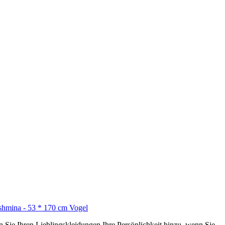
hmina - 53 * 170 cm Vogel
ie Ihren Lieblingskleidungen Ihre Persönlichkeit hinzu, wenn Sie