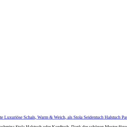
uriöse Schals, Warm & Weich, als Stola Seidentuch Halstuch Pas
hmina Stola Halstuch oder Kopftuch. Dank der schönen Muster fügen S