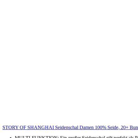
STORY OF SHANGHAI Seidenschal Damen 100% Seide, 20+ Bunte Lux
MULTI-FUNKTION: Ein großer Seidenschal gilt perfekt als Pas