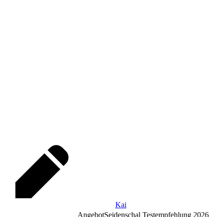
Kai
Angebot
Seidenschal Testempfehlung 2026