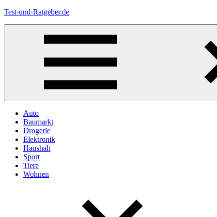
Zum
Test-und-Ratgeber.de
Inhalt
springen
Menü
Auto
Baumarkt
Drogerie
Elektronik
Haushalt
Sport
Tiere
Wohnen