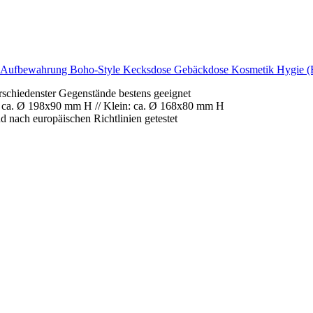
Aufbewahrung Boho-Style Kecksdose Gebäckdose Kosmetik Hygie (
schiedenster Gegenstände bestens geeignet
: ca. Ø 198x90 mm H // Klein: ca. Ø 168x80 mm H
d nach europäischen Richtlinien getestet