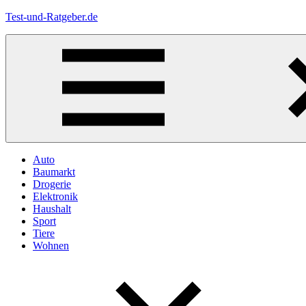
Zum
Test-und-Ratgeber.de
Inhalt
springen
Menü
Auto
Baumarkt
Drogerie
Elektronik
Haushalt
Sport
Tiere
Wohnen