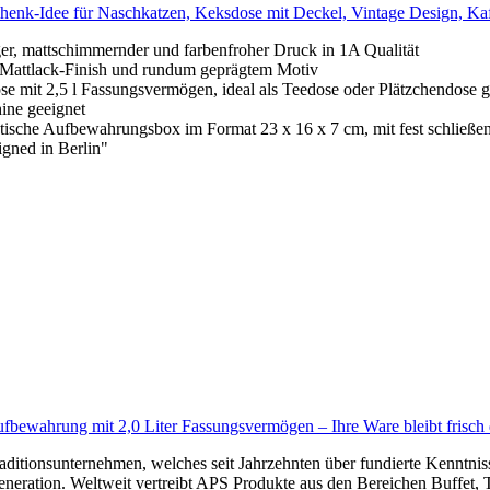
schenk-Idee für Naschkatzen, Keksdose mit Deckel, Vintage Design, K
 mattschimmernder und farbenfroher Druck in 1A Qualität
attlack-Finish und rundum geprägtem Motiv
2,5 l Fassungsvermögen, ideal als Teedose oder Plätzchendose gee
ine geeignet
bewahrungsbox im Format 23 x 16 x 7 cm, mit fest schließend
ned in Berlin"
fbewahrung mit 2,0 Liter Fassungsvermögen – Ihre Ware bleibt frisch
tionsunternehmen, welches seit Jahrzehnten über fundierte Kenntnisse
Generation. Weltweit vertreibt APS Produkte aus den Bereichen Buffet, 