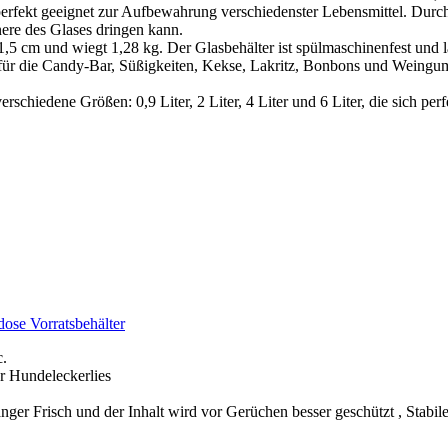
eeignet zur Aufbewahrung verschiedenster Lebensmittel. Durch den l
nere des Glases dringen kann.
 cm und wiegt 1,28 kg. Der Glasbehälter ist spülmaschinenfest und läs
. für die Candy-Bar, Süßigkeiten, Kekse, Lakritz, Bonbons und Weingumm
chiedene Größen: 0,9 Liter, 2 Liter, 4 Liter und 6 Liter, die sich per
ose Vorratsbehälter
c.
ür Hundeleckerlies
nger Frisch und der Inhalt wird vor Gerüchen besser geschützt , Stabil