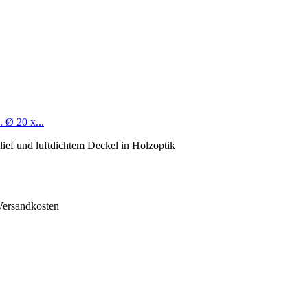
 Ø 20 x...
ief und luftdichtem Deckel in Holzoptik
 Versandkosten