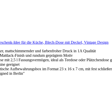
– Geschenk-Idee für die Küche, Blech-Dose mit Deckel, Vintage Design
 mattschimmernder und farbenfroher Druck in 1A Qualität
attlack-Finish und rundum geprägtem Motiv
2,5 l Fassungsvermögen, ideal als Teedose oder Plätzchendose gee
ine geeignet
bewahrungsbox im Format 23 x 16 x 7 cm, mit fest schließend
ned in Berlin"