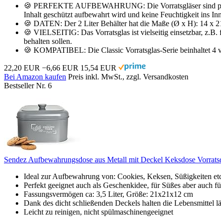
🍪 PERFEKTE AUFBEWAHRUNG: Die Vorratsgläser sind perfekt g
Inhalt geschützt aufbewahrt wird und keine Feuchtigkeit ins In
🍪 DATEN: Der 2 Liter Behälter hat die Maße (Ø x H): 14 x 21,5
🍪 VIELSEITIG: Das Vorratsglas ist vielseitig einsetzbar, z.B
behalten sollen.
🍪 KOMPATIBEL: Die Classic Vorratsglas-Serie beinhaltet 4 vers
22,20 EUR
−6,66 EUR
15,54 EUR
Bei Amazon kaufen
Preis inkl. MwSt., zzgl. Versandkosten
Bestseller Nr. 6
Sendez Aufbewahrungsdose aus Metall mit Deckel Keksdose Vorratsd
Ideal zur Aufbewahrung von: Cookies, Keksen, Süßigkeiten et
Perfekt geeignet auch als Geschenkidee, für Süßes aber auch f
Fassungsvermögen ca: 3,5 Liter, Größe: 21x21x12 cm
Dank des dicht schließenden Deckels halten die Lebensmittel lä
Leicht zu reinigen, nicht spülmaschinengeeignet