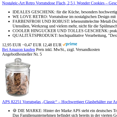
Nostalgic-Art Retro Vorratsdose Flach, 2,5 l, Wonder Cookies – Ge
IDEALES GESCHENK: für die Küche, besonders hochwertiger,
WE LOVE RETRO: Vorratsdose im nostalgischen Design mit M
FARBENFROH UND ROBUST: lebensmittelechte Metall-Dose mit 
Utensilien, Werkzeug und vielem mehr, nicht für die Spülmasch
COOLER HINGUCKER UND TOLLES GESCHENK: praktische Auf
QUALITÄTSPRODUKT: hochqualitative Verarbeitung, "Desig
12,95 EUR
−0,47 EUR
12,48 EUR
Bei Amazon kaufen
Preis inkl. MwSt., zzgl. Versandkosten
Angebot
Bestseller Nr. 5
APS 82251 Vorratsglas „Classic“ – Hochwertiger Glasbehälter zur Au
🍪 DIE MARKE: Hinter der Marke APS steht ein deutsches Tradi
Das Familienunternehmen befindet sich bereits in der vierten 