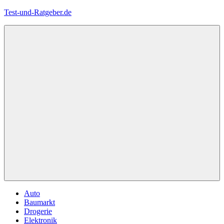
Zum
Test-und-Ratgeber.de
Inhalt
springen
Menü
Auto
Baumarkt
Drogerie
Elektronik