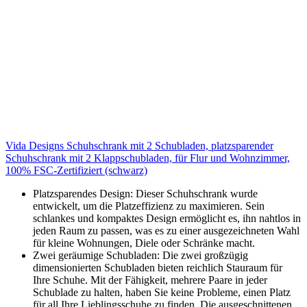
Vida Designs Schuhschrank mit 2 Schubladen, platzsparender
Schuhschrank mit 2 Klappschubladen, für Flur und Wohnzimmer,
100% FSC-Zertifiziert (schwarz)
Platzsparendes Design: Dieser Schuhschrank wurde
entwickelt, um die Platzeffizienz zu maximieren. Sein
schlankes und kompaktes Design ermöglicht es, ihn nahtlos in
jeden Raum zu passen, was es zu einer ausgezeichneten Wahl
für kleine Wohnungen, Diele oder Schränke macht.
Zwei geräumige Schubladen: Die zwei großzügig
dimensionierten Schubladen bieten reichlich Stauraum für
Ihre Schuhe. Mit der Fähigkeit, mehrere Paare in jeder
Schublade zu halten, haben Sie keine Probleme, einen Platz
für all Ihre Lieblingsschuhe zu finden. Die ausgeschnittenen