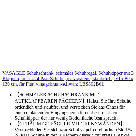
VASAGLE Schuhschrank, schmales Schuhregal, Schuhkipper mit 3
Klappen, für 15-24 Paar Schuhe, platzsparend, staubdicht, 30 x 80 x
130 cm, für Flur, vintagebraun-schwarz LBS802B01
【SCHMALER SCHUHSCHRANK MIT
AUFKLAPPBAREN FÄCHERN】Halten Sie Ihre Schuhe
ordentlich und staubfrei und verstecken Sie das Chaos für
einen einladenden Eingangsbereich mit diesem hohen
Schuhkipper, der nur wenig Bodenfläche beansprucht
【GERÄUMIGE FÄCHER MIT TRENNWÄNDEN】
Verabschieden Sie sich von Schuhstapeln und ordnen Sie 15-
24 Paar Schuhe in den 3 Fächern dieses Schuhregals. Ankle