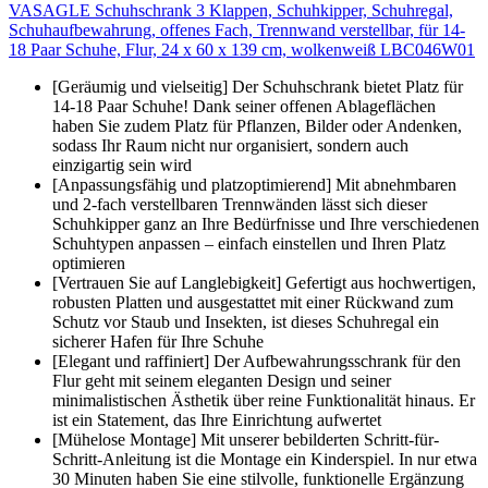
VASAGLE Schuhschrank 3 Klappen, Schuhkipper, Schuhregal,
Schuhaufbewahrung, offenes Fach, Trennwand verstellbar, für 14-
18 Paar Schuhe, Flur, 24 x 60 x 139 cm, wolkenweiß LBC046W01
[Geräumig und vielseitig] Der Schuhschrank bietet Platz für
14-18 Paar Schuhe! Dank seiner offenen Ablageflächen
haben Sie zudem Platz für Pflanzen, Bilder oder Andenken,
sodass Ihr Raum nicht nur organisiert, sondern auch
einzigartig sein wird
[Anpassungsfähig und platzoptimierend] Mit abnehmbaren
und 2-fach verstellbaren Trennwänden lässt sich dieser
Schuhkipper ganz an Ihre Bedürfnisse und Ihre verschiedenen
Schuhtypen anpassen – einfach einstellen und Ihren Platz
optimieren
[Vertrauen Sie auf Langlebigkeit] Gefertigt aus hochwertigen,
robusten Platten und ausgestattet mit einer Rückwand zum
Schutz vor Staub und Insekten, ist dieses Schuhregal ein
sicherer Hafen für Ihre Schuhe
[Elegant und raffiniert] Der Aufbewahrungsschrank für den
Flur geht mit seinem eleganten Design und seiner
minimalistischen Ästhetik über reine Funktionalität hinaus. Er
ist ein Statement, das Ihre Einrichtung aufwertet
[Mühelose Montage] Mit unserer bebilderten Schritt-für-
Schritt-Anleitung ist die Montage ein Kinderspiel. In nur etwa
30 Minuten haben Sie eine stilvolle, funktionelle Ergänzung