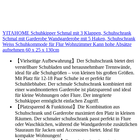
YITAHOME Schuhkipper Schmal mit 3 Klappen, Schuhschrank
Schmal mit Garderobe Wandgarderobe mit 5 Haken, Schuhschrank
Weiss Schuhkommode für Flur Wohnzimmer Kann hohe Absätze
aufnehmen 60 x 25 x 130cm
【Vielseitige Aufbewahrung】Der Schuhschrank bietet drei
verstellbare Schubladen und herausnehmbare Trennwände,
ideal für alle Schuhgrößen – von kleinen bis großen Größen.
Mit Platz für 12-18 Paar Schuhe ist er perfekt für
Schuhliebhaber. Der schmale Schuhschrank kombiniert mit
einer wandmontierten Garderobe ist platzsparend und ideal
für kleine Wohnungen oder Flure. Der integrierte
Schuhkipper ermöglicht einfachen Zugriff.
【Platzsparend & Funktional】Die Kombination aus
Schuhschrank und Garderobe maximiert den Platz in kleinen
Räumen. Der schmaler schuhschrank passt perfekt in Flure
oder Waschküchen, während die Wandgarderobe zusätzlichen
Stauraum für Jacken und Accessoires bietet. Ideal für
kompakte Wohnungen!