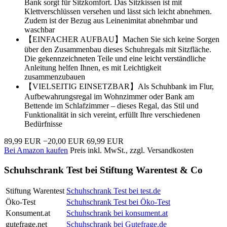
Bank sorgt für Sitzkomfort. Das Sitzkissen ist mit
Klettverschlüssen versehen und lässt sich leicht abnehmen.
Zudem ist der Bezug aus Leinenimitat abnehmbar und
waschbar
【EINFACHER AUFBAU】Machen Sie sich keine Sorgen
über den Zusammenbau dieses Schuhregals mit Sitzfläche.
Die gekennzeichneten Teile und eine leicht verständliche
Anleitung helfen Ihnen, es mit Leichtigkeit
zusammenzubauen
【VIELSEITIG EINSETZBAR】Als Schuhbank im Flur,
Aufbewahrungsregal im Wohnzimmer oder Bank am
Bettende im Schlafzimmer – dieses Regal, das Stil und
Funktionalität in sich vereint, erfüllt Ihre verschiedenen
Bedürfnisse
89,99 EUR
−20,00 EUR
69,99 EUR
Bei Amazon kaufen
Preis inkl. MwSt., zzgl. Versandkosten
Schuhschrank Test bei Stiftung Warentest & Co
Stiftung Warentest
Schuhschrank Test bei test.de
Öko-Test
Schuhschrank Test bei Öko-Test
Konsument.at
Schuhschrank bei konsument.at
gutefrage.net
Schuhschrank bei Gutefrage.de