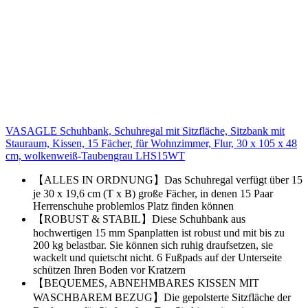
VASAGLE Schuhbank, Schuhregal mit Sitzfläche, Sitzbank mit
Stauraum, Kissen, 15 Fächer, für Wohnzimmer, Flur, 30 x 105 x 48
cm, wolkenweiß-Taubengrau LHS15WT
【ALLES IN ORDNUNG】Das Schuhregal verfügt über 15
je 30 x 19,6 cm (T x B) große Fächer, in denen 15 Paar
Herrenschuhe problemlos Platz finden können
【ROBUST & STABIL】Diese Schuhbank aus
hochwertigen 15 mm Spanplatten ist robust und mit bis zu
200 kg belastbar. Sie können sich ruhig draufsetzen, sie
wackelt und quietscht nicht. 6 Fußpads auf der Unterseite
schützen Ihren Boden vor Kratzern
【BEQUEMES, ABNEHMBARES KISSEN MIT
WASCHBAREM BEZUG】Die gepolsterte Sitzfläche der