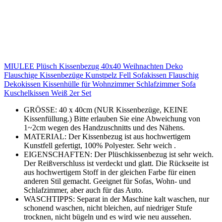
MIULEE Plüsch Kissenbezug 40x40 Weihnachten Deko
Flauschige Kissenbezüge Kunstpelz Fell Sofakissen Flauschig
Dekokissen Kissenhülle für Wohnzimmer Schlafzimmer Sofa
Kuschelkissen Weiß 2er Set
GRÖSSE: 40 x 40cm (NUR Kissenbezüge, KEINE
Kissenfüllung.) Bitte erlauben Sie eine Abweichung von
1~2cm wegen des Handzuschnitts und des Nähens.
MATERIAL: Der Kissenbezug ist aus hochwertigem
Kunstfell gefertigt, 100% Polyester. Sehr weich .
EIGENSCHAFTEN: Der Plüschkissenbezug ist sehr weich.
Der Reißverschluss ist verdeckt und glatt. Die Rückseite ist
aus hochwertigem Stoff in der gleichen Farbe für einen
anderen Stil gemacht. Geeignet für Sofas, Wohn- und
Schlafzimmer, aber auch für das Auto.
WASCHTIPPS: Separat in der Maschine kalt waschen, nur
schonend waschen, nicht bleichen, auf niedriger Stufe
trocknen, nicht bügeln und es wird wie neu aussehen.