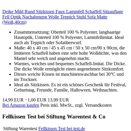
Deike Mild Rund Sitzkissen Faux Lammfell Schaffell Sitzauflage
Fell Optik Nachahmung Wolle Teppich Stuhl Sofa Matte
(Weiß,40cm)
Zusammensetzung: Oberteil 100 % Polyester, langhaarige
Hautoptik, Unterteil 100 % Polyester, Lammfellimitat. Ideal
auch als Teppich oder Sofaüberwurf.
Maße: 40 x 40 cm / 45 x 45 cm / 50 x 50 cm/90 x 90cm, die
Imitieren Schaffell haben eine sehr hohe Wolldichte, was den
Mantel sehr weich und angenehm macht.
Warmes, weiches und bequemes Schaffell-Imitat. Die Dicke.
Die dicke Wolle ermöglicht einen angenehmen Sitzkomfort.
Dieses weiche Kissen ist maschinenwaschbar bei 30°C und
im Trockner.
Ideal als Sitzkissen. Es ist ein schönes Geschenk für Festival,
Geburtstag, Freunde, Familie, Halloween, Weihnachten.
14,99 EUR
−1,00 EUR
13,99 EUR
Bei Amazon kaufen
Preis inkl. MwSt., zzgl. Versandkosten
Fellkissen Test bei Stiftung Warentest & Co
Stiftung Warentest
Fellkissen Test bei test.de