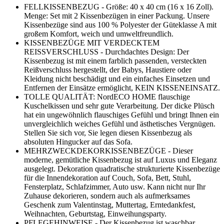
FELLKISSENBEZUG - Größe: 40 x 40 cm (16 x 16 Zoll).
Menge: Set mit 2 Kissenbezügen in einer Packung. Unsere
Kissenbezüge sind aus 100 % Polyester der Güteklasse A mit
großem Komfort, weich und umweltfreundlich.
KISSENBEZÜGE MIT VERDECKTEM
REISSVERSCHLUSS - Durchdachtes Design: Der
Kissenbezug ist mit einem farblich passenden, versteckten
Reißverschluss hergestellt, der Babys, Haustiere oder
Kleidung nicht beschädigt und ein einfaches Einsetzen und
Entfernen der Einsätze ermöglicht, KEIN KISSENEINSATZ.
TOLLE QUALITÄT: NordECO HOME flauschige
Kuschelkissen und sehr gute Verarbeitung. Der dicke Plüsch
hat ein ungewöhnlich flauschiges Gefühl und bringt Ihnen ein
unvergleichlich weiches Gefühl und ästhetisches Vergnügen.
Stellen Sie sich vor, Sie legen diesen Kissenbezug als
absoluten Hingucker auf das Sofa.
MEHRZWECKDEKORKISSENBEZÜGE - Dieser
moderne, gemütliche Kissenbezug ist auf Luxus und Eleganz
ausgelegt. Dekoration quadratische strukturierte Kissenbezüge
für die Innendekoration auf Couch, Sofa, Bett, Stuhl,
Fensterplatz, Schlafzimmer, Auto usw. Kann nicht nur Ihr
Zuhause dekorieren, sondern auch als aufmerksames
Geschenk zum Valentinstag, Muttertag, Erntedankfest,
Weihnachten, Geburtstag, Einweihungsparty.
PFLEGEHINWEISE - Der Kissenbezug ist waschbar