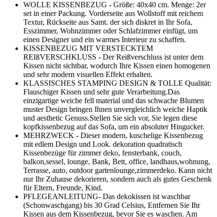
WOLLE KISSENBEZUG - Größe: 40x40 cm. Menge: 2er
set in einer Packung. Vorderseite aus Wollstoff mit reichem
Textur, Rückseite aus Samt. der sich diskret in Ihr Sofa,
Esszimmer, Wohnzimmer oder Schlafzimmer einfügt, um
einen Designer und ein warmes Interieur zu schaffen.
KISSENBEZUG MIT VERSTECKTEM
REIßVERSCHKLUSS - Der Reißverschluss ist unter dem
Kissen nicht sichtbar, wodurch Ihre Kissen einen homogenen
und sehr modern visuellen Effekt erhalten.
KLASSISCHES STAMPING DESIGN & TOLLE Qualität:
Flauschiger Kissen und sehr gute Verarbeitung.Das
einzigartige weiche fell material und das schwache Blumen
muster Design bringen Ihnen unvergleichlich weiche Haptik
und aesthetic Genuss.Stellen Sie sich vor, Sie legen diese
kopfkissenbezug auf das Sofa, um ein absoluter Hingucker.
MEHRZWECK - Dieser modern, kuschelige Kissenbezug
mit edlem Design und Look. dekoration quadratisch
Kissenbezüge für zimmer deko, fensterbank, couch,
balkon,sessel, lounge, Bank, Bett, office, landhaus,wohnung,
Terrasse, auto, outdoor gartenlounge,zimmerdeko. Kann nicht
nur Ihr Zuhause dekorieren, sondern auch als gutes Geschenk
für Eltern, Freunde, Kind.
PFLEGEANLEITUNG- Das dekokissen ist waschbar
(Schonwaschgang) bis 30 Grad Celsius, Entfernen Sie Ihr
Kissen aus dem Kissenbezug, bevor Sie es waschen. Am