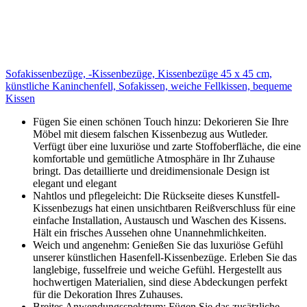
Sofakissenbezüge, -Kissenbezüge, Kissenbezüge 45 x 45 cm,
künstliche Kaninchenfell, Sofakissen, weiche Fellkissen, bequeme
Kissen
Fügen Sie einen schönen Touch hinzu: Dekorieren Sie Ihre
Möbel mit diesem falschen Kissenbezug aus Wutleder.
Verfügt über eine luxuriöse und zarte Stoffoberfläche, die eine
komfortable und gemütliche Atmosphäre in Ihr Zuhause
bringt. Das detaillierte und dreidimensionale Design ist
elegant und elegant
Nahtlos und pflegeleicht: Die Rückseite dieses Kunstfell-
Kissenbezugs hat einen unsichtbaren Reißverschluss für eine
einfache Installation, Austausch und Waschen des Kissens.
Hält ein frisches Aussehen ohne Unannehmlichkeiten.
Weich und angenehm: Genießen Sie das luxuriöse Gefühl
unserer künstlichen Hasenfell-Kissenbezüge. Erleben Sie das
langlebige, fusselfreie und weiche Gefühl. Hergestellt aus
hochwertigen Materialien, sind diese Abdeckungen perfekt
für die Dekoration Ihres Zuhauses.
Breites Anwendungsspektrum: Fügen Sie das zusätzliche