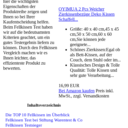
hier die wichtigsten
Eigenschaften der
OYIMUA 2 Pcs Weicher
Produktreihe zeigen und
Zierkissenbezüge Deko Kissen
Ihnen so bei Ihrer
Schaffell...
Kaufentscheidung helfen.
Beim Fellkissen Test haben
Größe: 40 x 40 cm,45 x 45
wir auf die bedeutsamsten
cm,50 x 50 cm,60 x 60
Kriterien geachtet, um ein
cm,Sie können jede
gutes Testergebnis liefern zu
geeignete...
können. Durch den Fellkissen
Schönes Zierkissen:Egal ob
Vergleich machen wir es
als Bett-Kissen, auf der
Ihnen leichter, das
Couch, dem Stuhl oder im...
effizienteste Produkt zu
Klassisches Design & Tolle
bewerten.
Qualität: Tolle Kissen und
sehr gute Verarbeitung...
16,99 EUR
Bei Amazon kaufen
Preis inkl.
MwSt., zzgl. Versandkosten
Inhaltsverzeichnis
Die TOP 10 Fellkissen im Überblick
Fellkissen Test bei Stiftung Warentest & Co
Fellkissen Testsieger