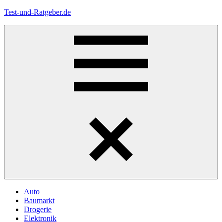
Zum
Test-und-Ratgeber.de
Inhalt
springen
Menü
Auto
Baumarkt
Drogerie
Elektronik