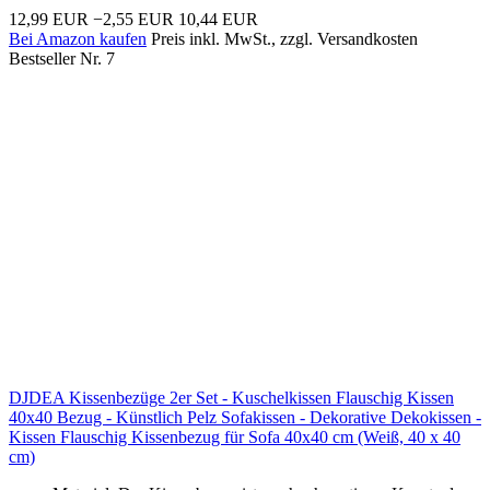
12,99 EUR
−2,55 EUR
10,44 EUR
Bei Amazon kaufen
Preis inkl. MwSt., zzgl. Versandkosten
Bestseller Nr. 7
DJDEA Kissenbezüge 2er Set - Kuschelkissen Flauschig Kissen
40x40 Bezug - Künstlich Pelz Sofakissen - Dekorative Dekokissen -
Kissen Flauschig Kissenbezug für Sofa 40x40 cm (Weiß, 40 x 40
cm)