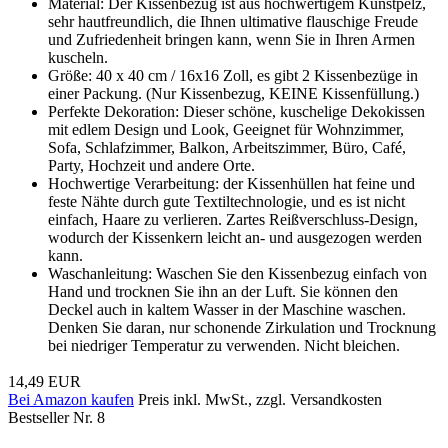
Material: Der Kissenbezug ist aus hochwertigem Kunstpelz,
sehr hautfreundlich, die Ihnen ultimative flauschige Freude
und Zufriedenheit bringen kann, wenn Sie in Ihren Armen
kuscheln.
Größe: 40 x 40 cm / 16x16 Zoll, es gibt 2 Kissenbezüge in
einer Packung. (Nur Kissenbezug, KEINE Kissenfüllung.)
Perfekte Dekoration: Dieser schöne, kuschelige Dekokissen
mit edlem Design und Look, Geeignet für Wohnzimmer,
Sofa, Schlafzimmer, Balkon, Arbeitszimmer, Büro, Café,
Party, Hochzeit und andere Orte.
Hochwertige Verarbeitung: der Kissenhüllen hat feine und
feste Nähte durch gute Textiltechnologie, und es ist nicht
einfach, Haare zu verlieren. Zartes Reißverschluss-Design,
wodurch der Kissenkern leicht an- und ausgezogen werden
kann.
Waschanleitung: Waschen Sie den Kissenbezug einfach von
Hand und trocknen Sie ihn an der Luft. Sie können den
Deckel auch in kaltem Wasser in der Maschine waschen.
Denken Sie daran, nur schonende Zirkulation und Trocknung
bei niedriger Temperatur zu verwenden. Nicht bleichen.
14,49 EUR
Bei Amazon kaufen
Preis inkl. MwSt., zzgl. Versandkosten
Bestseller Nr. 8