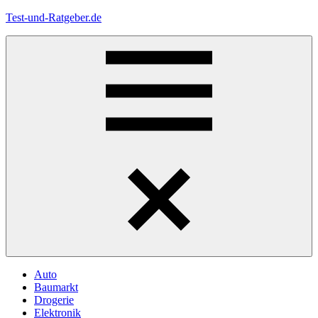
Zum
Test-und-Ratgeber.de
Inhalt
springen
Menü
Auto
Baumarkt
Drogerie
Elektronik