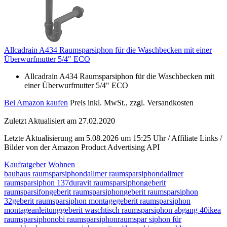
Allcadrain A434 Raumsparsiphon für die Waschbecken mit einer
Überwurfmutter 5/4" ECO
Allcadrain A434 Raumsparsiphon für die Waschbecken mit
einer Überwurfmutter 5/4" ECO
Bei Amazon kaufen
Preis inkl. MwSt., zzgl. Versandkosten
Zuletzt Aktualisiert am 27.02.2020
Letzte Aktualisierung am 5.08.2026 um 15:25 Uhr / Affiliate Links /
Bilder von der Amazon Product Advertising API
Kaufratgeber
Wohnen
bauhaus raumsparsiphon
dallmer raumsparsiphon
dallmer
raumsparsiphon 137
duravit raumsparsiphon
geberit
raumsparsifon
geberit raumsparsiphon
geberit raumsparsiphon
32
geberit raumsparsiphon montage
geberit raumsparsiphon
montageanleitung
geberit waschtisch raumsparsiphon abgang 40
ikea
raumsparsiphon
obi raumsparsiphon
raumspar siphon für