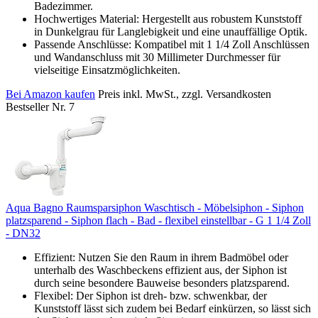
Badezimmer.
Hochwertiges Material: Hergestellt aus robustem Kunststoff
in Dunkelgrau für Langlebigkeit und eine unauffällige Optik.
Passende Anschlüsse: Kompatibel mit 1 1/4 Zoll Anschlüssen
und Wandanschluss mit 30 Millimeter Durchmesser für
vielseitige Einsatzmöglichkeiten.
Bei Amazon kaufen
Preis inkl. MwSt., zzgl. Versandkosten
Bestseller Nr. 7
Aqua Bagno Raumsparsiphon Waschtisch - Möbelsiphon - Siphon
platzsparend - Siphon flach - Bad - flexibel einstellbar - G 1 1/4 Zoll
- DN32
Effizient: Nutzen Sie den Raum in ihrem Badmöbel oder
unterhalb des Waschbeckens effizient aus, der Siphon ist
durch seine besondere Bauweise besonders platzsparend.
Flexibel: Der Siphon ist dreh- bzw. schwenkbar, der
Kunststoff lässt sich zudem bei Bedarf einkürzen, so lässt sich