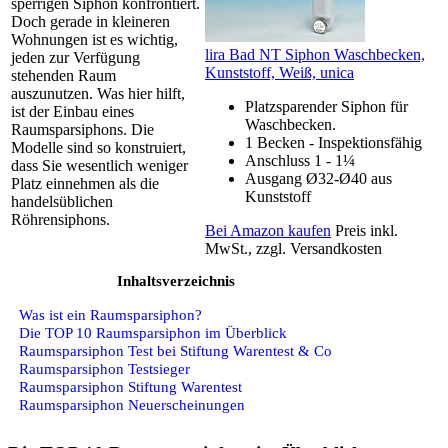
sperrigen Siphon konfrontiert.
Doch gerade in kleineren
Wohnungen ist es wichtig,
lira Bad NT Siphon Waschbecken,
jeden zur Verfügung
Kunststoff, Weiß, unica
stehenden Raum
auszunutzen. Was hier hilft,
Platzsparender Siphon für
ist der Einbau eines
Waschbecken.
Raumsparsiphons. Die
1 Becken - Inspektionsfähig
Modelle sind so konstruiert,
Anschluss 1 - 1¼
dass Sie wesentlich weniger
Ausgang Ø32-Ø40 aus
Platz einnehmen als die
Kunststoff
handelsüblichen
Röhrensiphons.
Bei Amazon kaufen
Preis inkl.
MwSt., zzgl. Versandkosten
Inhaltsverzeichnis
Was ist ein Raumsparsiphon?
Die TOP 10 Raumsparsiphon im Überblick
Raumsparsiphon Test bei Stiftung Warentest & Co
Raumsparsiphon Testsieger
Raumsparsiphon Stiftung Warentest
Raumsparsiphon Neuerscheinungen