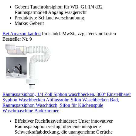
Geberit Tauchrohrsiphon für WB, G1 1/4 d32
Raumsparmodell Abgang waagerecht
Produkttyp: Schlauchverschraubung
Marke: Geberit
Bei Amazon kaufen
Preis inkl. MwSt., zzgl. Versandkosten
Bestseller Nr. 9
Raumsparsiphon, 1/4 Zoll Siphon waschbecken, 360° Einstellbarer
Syphon Waschbecken Abflussrohr, Sifon Waschbecken Bad,
Raumsparsiphon Waschtisch, Sifon für Küchenspüle
Waschmaschine Badezimmer
Effektiver Rückflussverhinderer: Unser innovativer
Raumsparsiphon verfügt über eine integrierte
Schwerkraftabdeckung, die unangenehme Gerüche