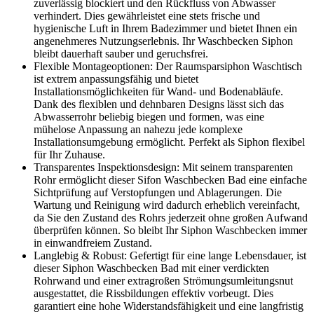
zuverlässig blockiert und den Rückfluss von Abwasser
verhindert. Dies gewährleistet eine stets frische und
hygienische Luft in Ihrem Badezimmer und bietet Ihnen ein
angenehmeres Nutzungserlebnis. Ihr Waschbecken Siphon
bleibt dauerhaft sauber und geruchsfrei.
Flexible Montageoptionen: Der Raumsparsiphon Waschtisch
ist extrem anpassungsfähig und bietet
Installationsmöglichkeiten für Wand- und Bodenabläufe.
Dank des flexiblen und dehnbaren Designs lässt sich das
Abwasserrohr beliebig biegen und formen, was eine
mühelose Anpassung an nahezu jede komplexe
Installationsumgebung ermöglicht. Perfekt als Siphon flexibel
für Ihr Zuhause.
Transparentes Inspektionsdesign: Mit seinem transparenten
Rohr ermöglicht dieser Sifon Waschbecken Bad eine einfache
Sichtprüfung auf Verstopfungen und Ablagerungen. Die
Wartung und Reinigung wird dadurch erheblich vereinfacht,
da Sie den Zustand des Rohrs jederzeit ohne großen Aufwand
überprüfen können. So bleibt Ihr Siphon Waschbecken immer
in einwandfreiem Zustand.
Langlebig & Robust: Gefertigt für eine lange Lebensdauer, ist
dieser Siphon Waschbecken Bad mit einer verdickten
Rohrwand und einer extragroßen Strömungsumleitungsnut
ausgestattet, die Rissbildungen effektiv vorbeugt. Dies
garantiert eine hohe Widerstandsfähigkeit und eine langfristig