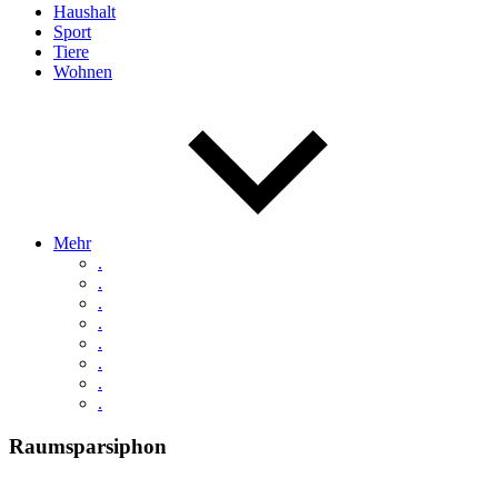
Haushalt
Sport
Tiere
Wohnen
Mehr
.
.
.
.
.
.
.
.
Raumsparsiphon