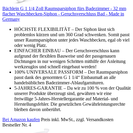
Bächlein G 1 1/4 Zoll Raumsparsiphon fürs Badezimmer - 32 mm
flacher Waschbecken-Siphon - Geruchsverschluss Bad - Made in
Germany
HÖCHSTE FLEXIBILITÄT – Der Siphon lässt sich
problemlos kürzen und um 360 Grad schwenken. Somit passt
unser Raumsparsiphon unter jedes Waschbecken, egal ob viel
oder wenig Platz.
EINFACHER EINBAU – Der Geruchsverschluss kann
aufgrund der flexiblen Bauweise und der passgenauen
Dichtungen in nur wenigen Schritten mithilfe der Anleitung
werkzeuglos und schnell eingebaut werden!
100% UNIVERSALE PASSFORM – Der Raumsparsiphon
passt dank des genormten G 1 1/4“ Einbaumaß an alle
handelsüblichen Badezimmer-Ablaufgarnituren.
5-JAHRES-GARANTIE – Da wir zu 100 % von der Qualität
unserer Produkte überzeugt sind, gewähren wir eine
freiwillige 5-Jahres-Herstellergarantie auf Material- und
Herstellungsfehler. Die gesetzlichen Gewährleistungsrechte
bleiben davon unberührt.
Bei Amazon kaufen
Preis inkl. MwSt., zzgl. Versandkosten
Bestseller Nr. 4