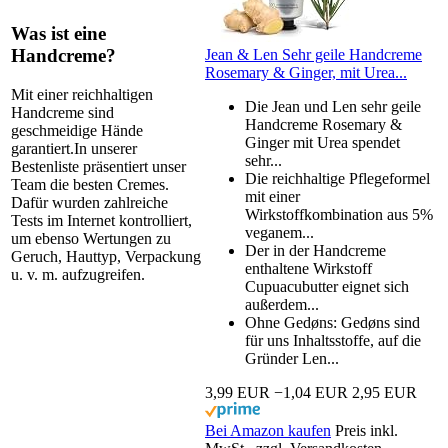
Was ist eine
Handcreme?
Jean & Len Sehr geile Handcreme
Rosemary & Ginger, mit Urea...
Mit einer reichhaltigen
Die Jean und Len sehr geile
Handcreme sind
Handcreme Rosemary &
geschmeidige Hände
Ginger mit Urea spendet
garantiert.In unserer
sehr...
Bestenliste präsentiert unser
Die reichhaltige Pflegeformel
Team die besten Cremes.
mit einer
Dafür wurden zahlreiche
Wirkstoffkombination aus 5%
Tests im Internet kontrolliert,
veganem...
um ebenso Wertungen zu
Der in der Handcreme
Geruch, Hauttyp, Verpackung
enthaltene Wirkstoff
u. v. m. aufzugreifen.
Cupuacubutter eignet sich
außerdem...
Ohne Gedøns: Gedøns sind
für uns Inhaltsstoffe, auf die
Gründer Len...
3,99 EUR
−1,04 EUR
2,95 EUR
Bei Amazon kaufen
Preis inkl.