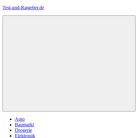
Zum
Test-und-Ratgeber.de
Inhalt
springen
Menü
Auto
Baumarkt
Drogerie
Elektronik