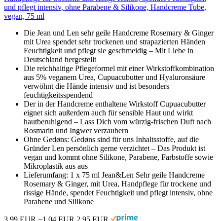
und pflegt intensiv, ohne Parabene & Silikone, Handcreme Tube,
vegan, 75 ml
Die Jean und Len sehr geile Handcreme Rosemary & Ginger
mit Urea spendet sehr trockenen und strapazierten Händen
Feuchtigkeit und pflegt sie geschmeidig – Mit Liebe in
Deutschland hergestellt
Die reichhaltige Pflegeformel mit einer Wirkstoffkombination
aus 5% veganem Urea, Cupuacubutter und Hyaluronsäure
verwöhnt die Hände intensiv und ist besonders
feuchtigkeitsspendend
Der in der Handcreme enthaltene Wirkstoff Cupuacubutter
eignet sich außerdem auch für sensible Haut und wirkt
hautberuhigend – Lass Dich vom würzig-frischen Duft nach
Rosmarin und Ingwer verzaubern
Ohne Gedøns: Gedøns sind für uns Inhaltsstoffe, auf die
Gründer Len persönlich gerne verzichtet – Das Produkt ist
vegan und kommt ohne Silikone, Parabene, Farbstoffe sowie
Mikroplastik aus aus
Lieferumfang: 1 x 75 ml Jean&Len Sehr geile Handcreme
Rosemary & Ginger, mit Urea, Handpflege für trockene und
rissige Hände, spendet Feuchtigkeit und pflegt intensiv, ohne
Parabene und Silikone
3,99 EUR
−1,04 EUR
2,95 EUR