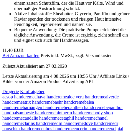
einem zarten Schutzfilm, der die Haut vor Kälte, Wind und
übermäßiger Austrocknung schützt.
Aktive Inhaltsstoffe: Sheabutter, Glycerin, Paraffin und grüner
Kaviar spenden der trockenen und rissigen Haut intensive
Feuchtigkeit, regenerieren und nähren sie.
Bequeme Anwendung: Die praktische Pumpe erleichtert die
tägliche Anwendung, die Creme ist ergiebig, zieht schnell ein
und eignet sich auch für Handmassagen.
11,40 EUR
Bei Amazon kaufen
Preis inkl. MwSt., zzgl. Versandkosten
Zuletzt Aktualisiert am 27.02.2020
Letzte Aktualisierung am 4.08.2026 um 18:55 Uhr / Affiliate Links /
Bilder von der Amazon Product Advertising API
Drogerie
Kaufratgeber
aesop handcreme
ahava handcreme
aloe vera handcreme
alverde
handcreme
atrix handcreme
baehr handcreme
balea
handcreme
barnängen handcreme
bepanthen handcreme
bepanthol
handbalsam
beste handcreme
biotherm handcreme
body shop
handcreme
caudalie handcreme
cetaphil handcreme
chanel
handcreme
clarins handcreme
dm handcreme
dove handcreme
dr
hauschka handcreme
eubos handcreme
eucerin handcreme
excipial