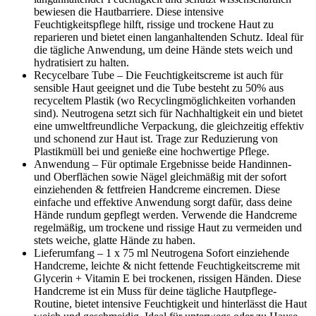
bewiesen die Hautbarriere. Diese intensive
Feuchtigkeitspflege hilft, rissige und trockene Haut zu
reparieren und bietet einen langanhaltenden Schutz. Ideal für
die tägliche Anwendung, um deine Hände stets weich und
hydratisiert zu halten.
Recycelbare Tube – Die Feuchtigkeitscreme ist auch für
sensible Haut geeignet und die Tube besteht zu 50% aus
recyceltem Plastik (wo Recyclingmöglichkeiten vorhanden
sind). Neutrogena setzt sich für Nachhaltigkeit ein und bietet
eine umweltfreundliche Verpackung, die gleichzeitig effektiv
und schonend zur Haut ist. Trage zur Reduzierung von
Plastikmüll bei und genieße eine hochwertige Pflege.
Anwendung – Für optimale Ergebnisse beide Handinnen-
und Oberflächen sowie Nägel gleichmäßig mit der sofort
einziehenden & fettfreien Handcreme eincremen. Diese
einfache und effektive Anwendung sorgt dafür, dass deine
Hände rundum gepflegt werden. Verwende die Handcreme
regelmäßig, um trockene und rissige Haut zu vermeiden und
stets weiche, glatte Hände zu haben.
Lieferumfang – 1 x 75 ml Neutrogena Sofort einziehende
Handcreme, leichte & nicht fettende Feuchtigkeitscreme mit
Glycerin + Vitamin E bei trockenen, rissigen Händen. Diese
Handcreme ist ein Muss für deine tägliche Hautpflege-
Routine, bietet intensive Feuchtigkeit und hinterlässt die Haut