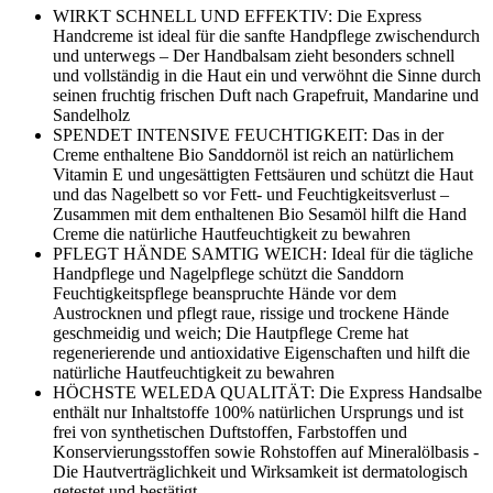
WIRKT SCHNELL UND EFFEKTIV: Die Express
Handcreme ist ideal für die sanfte Handpflege zwischendurch
und unterwegs – Der Handbalsam zieht besonders schnell
und vollständig in die Haut ein und verwöhnt die Sinne durch
seinen fruchtig frischen Duft nach Grapefruit, Mandarine und
Sandelholz
SPENDET INTENSIVE FEUCHTIGKEIT: Das in der
Creme enthaltene Bio Sanddornöl ist reich an natürlichem
Vitamin E und ungesättigten Fettsäuren und schützt die Haut
und das Nagelbett so vor Fett- und Feuchtigkeitsverlust –
Zusammen mit dem enthaltenen Bio Sesamöl hilft die Hand
Creme die natürliche Hautfeuchtigkeit zu bewahren
PFLEGT HÄNDE SAMTIG WEICH: Ideal für die tägliche
Handpflege und Nagelpflege schützt die Sanddorn
Feuchtigkeitspflege beanspruchte Hände vor dem
Austrocknen und pflegt raue, rissige und trockene Hände
geschmeidig und weich; Die Hautpflege Creme hat
regenerierende und antioxidative Eigenschaften und hilft die
natürliche Hautfeuchtigkeit zu bewahren
HÖCHSTE WELEDA QUALITÄT: Die Express Handsalbe
enthält nur Inhaltstoffe 100% natürlichen Ursprungs und ist
frei von synthetischen Duftstoffen, Farbstoffen und
Konservierungsstoffen sowie Rohstoffen auf Mineralölbasis -
Die Hautverträglichkeit und Wirksamkeit ist dermatologisch
getestet und bestätigt