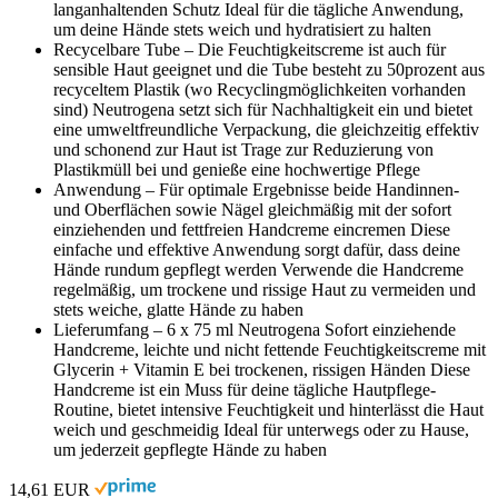
langanhaltenden Schutz Ideal für die tägliche Anwendung,
um deine Hände stets weich und hydratisiert zu halten
Recycelbare Tube – Die Feuchtigkeitscreme ist auch für
sensible Haut geeignet und die Tube besteht zu 50prozent aus
recyceltem Plastik (wo Recyclingmöglichkeiten vorhanden
sind) Neutrogena setzt sich für Nachhaltigkeit ein und bietet
eine umweltfreundliche Verpackung, die gleichzeitig effektiv
und schonend zur Haut ist Trage zur Reduzierung von
Plastikmüll bei und genieße eine hochwertige Pflege
Anwendung – Für optimale Ergebnisse beide Handinnen-
und Oberflächen sowie Nägel gleichmäßig mit der sofort
einziehenden und fettfreien Handcreme eincremen Diese
einfache und effektive Anwendung sorgt dafür, dass deine
Hände rundum gepflegt werden Verwende die Handcreme
regelmäßig, um trockene und rissige Haut zu vermeiden und
stets weiche, glatte Hände zu haben
Lieferumfang – 6 x 75 ml Neutrogena Sofort einziehende
Handcreme, leichte und nicht fettende Feuchtigkeitscreme mit
Glycerin + Vitamin E bei trockenen, rissigen Händen Diese
Handcreme ist ein Muss für deine tägliche Hautpflege-
Routine, bietet intensive Feuchtigkeit und hinterlässt die Haut
weich und geschmeidig Ideal für unterwegs oder zu Hause,
um jederzeit gepflegte Hände zu haben
14,61 EUR