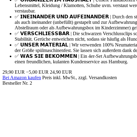
Lebensmittel, Kleidung / Klamotten, Schuhe uvm. verstaut w
verstaubar.
✅ 𝗜𝗡𝗘𝗜𝗡𝗔𝗡𝗗𝗘𝗥 𝗨𝗡𝗗 𝗔𝗨𝗙𝗘𝗜𝗡𝗔𝗡𝗗𝗘𝗥 | Durch
als auch ineinander (unbefüllt) gestapelt und zur Aufbewahru
Abstellraum oder als Aufbewahrungsbox im Kinderzimmer) ge
✅ 𝗩𝗘𝗥𝗦𝗖𝗛𝗟𝗜𝗘𝗦𝗦𝗕𝗔𝗥 | Die schwarzen Verschlussclips s
Stabilität. Gerüche entweichen nicht, sodass sie häufig als Hun
✅ 𝗨𝗡𝗦𝗘𝗥 𝗠𝗔𝗧𝗘𝗥𝗜𝗔𝗟 | Wir verwenden 100% Neumateri
der Größe spülmaschinenfest. Sie lassen sich außerdem dank der g
✅ 𝗪𝗔𝗦 𝗦𝗜𝗘 𝗕𝗘𝗞𝗢𝗠𝗠𝗘𝗡 | Ein 4er-Set Aufbewahrungsb
einen freundlichen, kulanten Kundenservice aus Hamburg.
29,90 EUR
−5,00 EUR
24,90 EUR
Bei Amazon kaufen
Preis inkl. MwSt., zzgl. Versandkosten
Bestseller Nr. 2