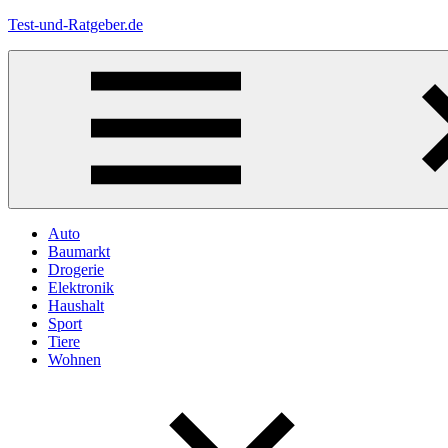
Zum
Test-und-Ratgeber.de
Inhalt
springen
Menü
Auto
Baumarkt
Drogerie
Elektronik
Haushalt
Sport
Tiere
Wohnen