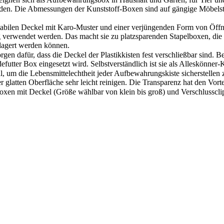
erden. Die Abmessungen der Kunststoff-Boxen sind auf gängige Möbel
 den stabilen Deckel mit Karo-Muster und einer verjüngenden Form von
ng verwendet werden. Das macht sie zu platzsparenden Stapelboxen, di
lagert werden können.
orgen dafür, dass die Deckel der Plastikkisten fest verschließbar sind. 
defutter Box eingesetzt wird. Selbstverständlich ist sie als Alleskönne
al, um die Lebensmittelechtheit jeder Aufbewahrungskiste sicherstell
latten Oberfläche sehr leicht reinigen. Die Transparenz hat den Vorteil,
oxen mit Deckel (Größe wählbar von klein bis groß) und Verschlussclip