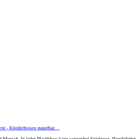
nt - Kleiderboxen stapelbar…
nd Mensch. In jeder Plastikbox kann sorgenfrei Spielzeug, Hundefutter,