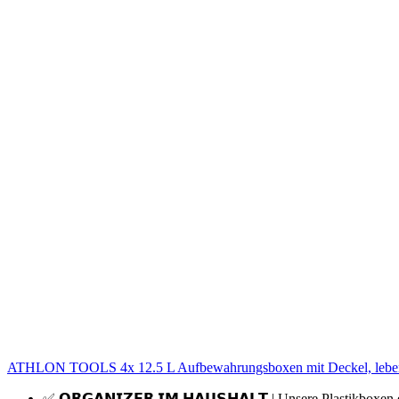
ATHLON TOOLS 4x 12.5 L Aufbewahrungsboxen mit Deckel, lebensmit
✅ 𝗢𝗥𝗚𝗔𝗡𝗜𝗭𝗘𝗥 𝗜𝗠 𝗛𝗔𝗨𝗦𝗛𝗔𝗟𝗧 | Unsere Plastikbox