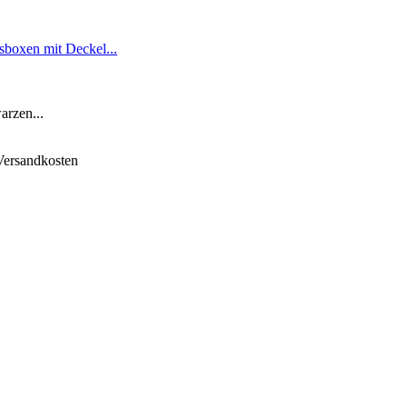
oxen mit Deckel...
arzen...
 Versandkosten