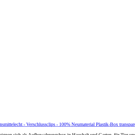
telecht - Verschlussclips - 100% Neumaterial Plastik-Box transpare
en eignen sich als Aufbewahrungsbox in Haushalt und Garten, für Tier u