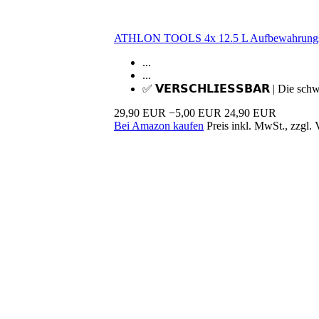
ATHLON TOOLS 4x 12.5 L Aufbewahrungsb
...
...
✅ 𝗩𝗘𝗥𝗦𝗖𝗛𝗟𝗜𝗘𝗦𝗦𝗕𝗔𝗥 | Die schw
29,90 EUR
−5,00 EUR
24,90 EUR
Bei Amazon kaufen
Preis inkl. MwSt., zzgl.