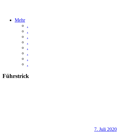
Mehr
.
.
.
.
.
.
.
.
Führstrick
7. Juli 2020