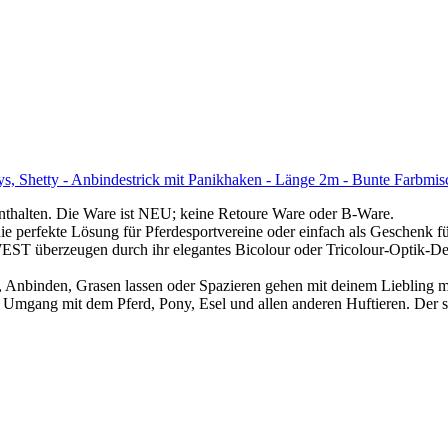
ys, Shetty - Anbindestrick mit Panikhaken - Länge 2m - Bunte Farbmi
enthalten. Die Ware ist NEU; keine Retoure Ware oder B-Ware.
kte Lösung für Pferdesportvereine oder einfach als Geschenk für Fr
rzeugen durch ihr elegantes Bicolour oder Tricolour-Optik-Design
en, Anbinden, Grasen lassen oder Spazieren gehen mit deinem Liebling 
n Umgang mit dem Pferd, Pony, Esel und allen anderen Huftieren. Der so