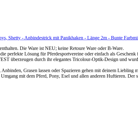
nys, Shetty - Anbindestrick mit Panikhaken - Länge 2m - Bunte Farbm
 enthalten. Die Ware ist NEU; keine Retoure Ware oder B-Ware.
fekte Lösung für Pferdesportvereine oder einfach als Geschenk für 
rzeugen durch ihr elegantes Tricolour-Optik-Design und wurden z
en, Anbinden, Grasen lassen oder Spazieren gehen mit deinem Liebling 
n Umgang mit dem Pferd, Pony, Esel und allen anderen Huftieren. Der so