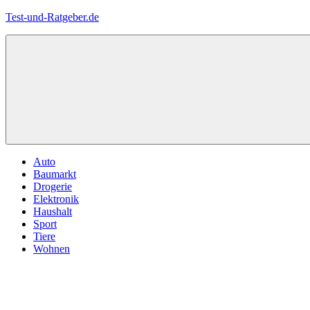
Zum
Test-und-Ratgeber.de
Inhalt
springen
Menü
Auto
Baumarkt
Drogerie
Elektronik
Haushalt
Sport
Tiere
Wohnen