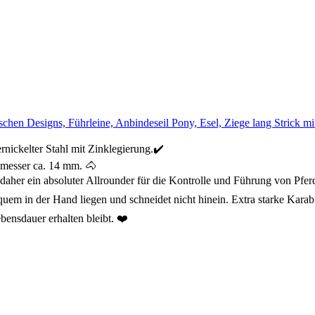
ischen Designs, Führleine, Anbindeseil Pony, Esel, Ziege lang Strick 
ickelter Stahl mit Zinklegierung.✔️
hmesser ca. 14 mm. 🐴
 daher ein absoluter Allrounder für die Kontrolle und Führung von Pfe
uem in der Hand liegen und schneidet nicht hinein. Extra starke Karabi
bensdauer erhalten bleibt. ❤️