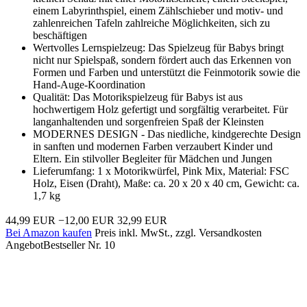
einem Labyrinthspiel, einem Zählschieber und motiv- und
zahlenreichen Tafeln zahlreiche Möglichkeiten, sich zu
beschäftigen
Wertvolles Lernspielzeug: Das Spielzeug für Babys bringt
nicht nur Spielspaß, sondern fördert auch das Erkennen von
Formen und Farben und unterstützt die Feinmotorik sowie die
Hand-Auge-Koordination
Qualität: Das Motorikspielzeug für Babys ist aus
hochwertigem Holz gefertigt und sorgfältig verarbeitet. Für
langanhaltenden und sorgenfreien Spaß der Kleinsten
MODERNES DESIGN - Das niedliche, kindgerechte Design
in sanften und modernen Farben verzaubert Kinder und
Eltern. Ein stilvoller Begleiter für Mädchen und Jungen
Lieferumfang: 1 x Motorikwürfel, Pink Mix, Material: FSC
Holz, Eisen (Draht), Maße: ca. 20 x 20 x 40 cm, Gewicht: ca.
1,7 kg
44,99 EUR
−12,00 EUR
32,99 EUR
Bei Amazon kaufen
Preis inkl. MwSt., zzgl. Versandkosten
Angebot
Bestseller Nr. 10