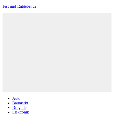
Zum
Test-und-Ratgeber.de
Inhalt
springen
Menü
Auto
Baumarkt
Drogerie
Elektronik