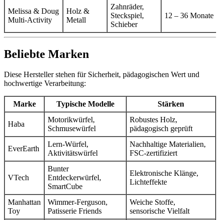
Zahnräder,
Melissa & Doug
Holz &
Steckspiel,
12 – 36 Monate
Multi-Activity
Metall
Schieber
Beliebte Marken
Diese Hersteller stehen für Sicherheit, pädagogischen Wert und
hochwertige Verarbeitung:
Marke
Typische Modelle
Stärken
Motorikwürfel,
Robustes Holz,
Haba
Schmusewürfel
pädagogisch geprüft
Lern-Würfel,
Nachhaltige Materialien,
EverEarth
Aktivitätswürfel
FSC‑zertifiziert
Bunter
Elektronische Klänge,
VTech
Entdeckerwürfel,
Lichteffekte
SmartCube
Manhattan
Wimmer-Ferguson,
Weiche Stoffe,
Toy
Patisserie Friends
sensorische Vielfalt