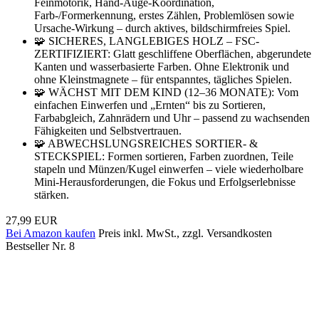
Feinmotorik, Hand-Auge-Koordination,
Farb-/Formerkennung, erstes Zählen, Problemlösen sowie
Ursache-Wirkung – durch aktives, bildschirmfreies Spiel.
🧩 SICHERES, LANGLEBIGES HOLZ – FSC-
ZERTIFIZIERT: Glatt geschliffene Oberflächen, abgerundete
Kanten und wasserbasierte Farben. Ohne Elektronik und
ohne Kleinstmagnete – für entspanntes, tägliches Spielen.
🧩 WÄCHST MIT DEM KIND (12–36 MONATE): Vom
einfachen Einwerfen und „Ernten“ bis zu Sortieren,
Farbabgleich, Zahnrädern und Uhr – passend zu wachsenden
Fähigkeiten und Selbstvertrauen.
🧩 ABWECHSLUNGSREICHES SORTIER- &
STECKSPIEL: Formen sortieren, Farben zuordnen, Teile
stapeln und Münzen/Kugel einwerfen – viele wiederholbare
Mini-Herausforderungen, die Fokus und Erfolgserlebnisse
stärken.
27,99 EUR
Bei Amazon kaufen
Preis inkl. MwSt., zzgl. Versandkosten
Bestseller Nr. 8