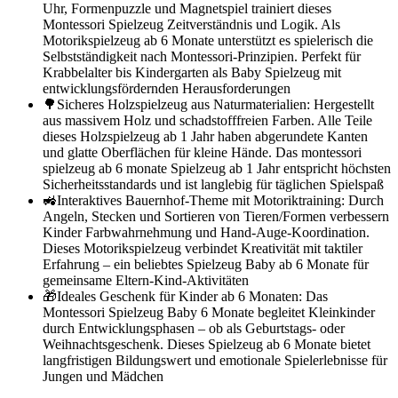
Uhr, Formenpuzzle und Magnetspiel trainiert dieses ​​
Montessori Spielzeug​​ Zeitverständnis und Logik. Als ​​
Motorikspielzeug ab 6 Monate​​ unterstützt es spielerisch die
Selbstständigkeit nach Montessori-Prinzipien. Perfekt für
Krabbelalter bis Kindergarten als ​​Baby Spielzeug​​ mit
entwicklungsfördernden Herausforderungen
🌳​​Sicheres Holzspielzeug aus Naturmaterialien​: Hergestellt
aus massivem Holz und schadstofffreien Farben. Alle Teile
dieses ​​Holzspielzeug ab 1 Jahr​​ haben abgerundete Kanten
und glatte Oberflächen für kleine Hände. Das ​​montessori
spielzeug ab 6 monate Spielzeug ab 1 Jahr​​ entspricht höchsten
Sicherheitsstandards und ist langlebig für täglichen Spielspaß
🚜​​Interaktives Bauernhof-Theme mit Motoriktraining​: Durch
Angeln, Stecken und Sortieren von Tieren/Formen verbessern
Kinder Farbwahrnehmung und Hand-Auge-Koordination.
Dieses ​​Motorikspielzeug​​ verbindet Kreativität mit taktiler
Erfahrung – ein beliebtes ​​Spielzeug Baby ab 6 Monate​​ für
gemeinsame Eltern-Kind-Aktivitäten
🎁​​Ideales Geschenk für Kinder ab 6 Monaten​: Das ​​
Montessori Spielzeug Baby 6 Monate​​ begleitet Kleinkinder
durch Entwicklungsphasen – ob als Geburtstags- oder
Weihnachtsgeschenk. Dieses ​​Spielzeug ab 6 Monate​​ bietet
langfristigen Bildungswert und emotionale Spielerlebnisse für
Jungen und Mädchen