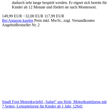
dadurch sehr lange bespielt werden. Er eignet sich bereits für
Kinder ab 12 Monate und fördert sie nach Montessori.
149,99 EUR
−32,00 EUR
117,99 EUR
Bei Amazon kaufen
Preis inkl. MwSt., zzgl. Versandkosten
Angebot
Bestseller Nr. 2
Small Foot Motorikwürfel „Safari“ aus Holz, Motorikspielzeug mit
7 Seiten, Lernspielzeug für Kinder ab 1 Jahr, 12641