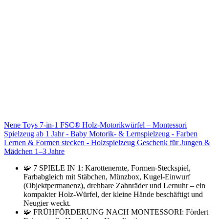
Nene Toys 7-in-1 FSC® Holz-Motorikwürfel – Montessori
Spielzeug ab 1 Jahr - Baby Motorik- & Lernspielzeug - Farben
Lernen & Formen stecken - Holzspielzeug Geschenk für Jungen &
Mädchen 1–3 Jahre
🧩 7 SPIELE IN 1: Karottenernte, Formen-Steckspiel,
Farbabgleich mit Stäbchen, Münzbox, Kugel-Einwurf
(Objektpermanenz), drehbare Zahnräder und Lernuhr – ein
kompakter Holz-Würfel, der kleine Hände beschäftigt und
Neugier weckt.
🧩 FRÜHFÖRDERUNG NACH MONTESSORI: Fördert