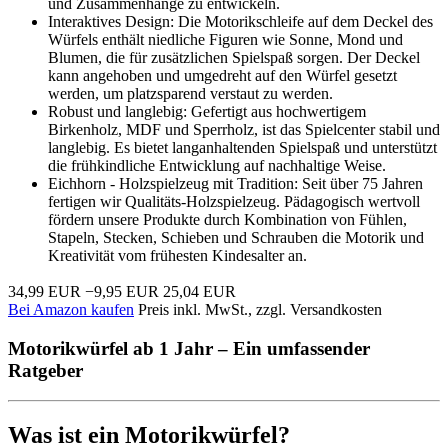
und Zusammenhänge zu entwickeln.
Interaktives Design: Die Motorikschleife auf dem Deckel des
Würfels enthält niedliche Figuren wie Sonne, Mond und
Blumen, die für zusätzlichen Spielspaß sorgen. Der Deckel
kann angehoben und umgedreht auf den Würfel gesetzt
werden, um platzsparend verstaut zu werden.
Robust und langlebig: Gefertigt aus hochwertigem
Birkenholz, MDF und Sperrholz, ist das Spielcenter stabil und
langlebig. Es bietet langanhaltenden Spielspaß und unterstützt
die frühkindliche Entwicklung auf nachhaltige Weise.
Eichhorn - Holzspielzeug mit Tradition: Seit über 75 Jahren
fertigen wir Qualitäts-Holzspielzeug. Pädagogisch wertvoll
fördern unsere Produkte durch Kombination von Fühlen,
Stapeln, Stecken, Schieben und Schrauben die Motorik und
Kreativität vom frühesten Kindesalter an.
34,99 EUR
−9,95 EUR
25,04 EUR
Bei Amazon kaufen
Preis inkl. MwSt., zzgl. Versandkosten
Motorikwürfel ab 1 Jahr – Ein umfassender
Ratgeber
Was ist ein Motorikwürfel?