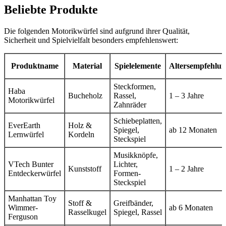
Beliebte Produkte
Die folgenden Motorikwürfel sind aufgrund ihrer Qualität,
Sicherheit und Spielvielfalt besonders empfehlenswert:
Produktname
Material
Spielelemente
Altersempfehlu
Steckformen,
Haba
Bucheholz
Rassel,
1 – 3 Jahre
Motorikwürfel
Zahnräder
Schiebeplatten,
EverEarth
Holz &
Spiegel,
ab 12 Monaten
Lernwürfel
Kordeln
Steckspiel
Musikknöpfe,
VTech Bunter
Lichter,
Kunststoff
1 – 2 Jahre
Entdeckerwürfel
Formen-
Steckspiel
Manhattan Toy
Stoff &
Greifbänder,
Wimmer-
ab 6 Monaten
Rasselkugel
Spiegel, Rassel
Ferguson