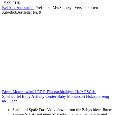
15,99 EUR
Bei Amazon kaufen
Preis inkl. MwSt., zzgl. Versandkosten
Angebot
Bestseller Nr. 9
Bieco Motorikwürfel REH Ella nachhaltiges Holz FSC® |
Spielwürfel Baby Activity Center Baby Montessori Holzspielzeug
ab 1 Jahr
Spiel und Spaß: Das Aktivitätszentrum für Babys bietet Ihrem
kleinen Schatz mit einer Motorikschleife, einem Steckspiel,