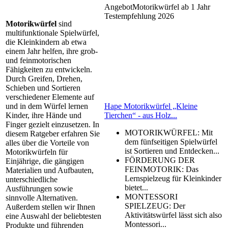
Angebot
Motorikwürfel ab 1 Jahr
Testempfehlung 2026
Motorikwürfel
sind
multifunktionale Spielwürfel,
die Kleinkindern ab etwa
einem Jahr helfen, ihre grob-
und feinmotorischen
Fähigkeiten zu entwickeln.
Durch Greifen, Drehen,
Schieben und Sortieren
verschiedener Elemente auf
Hape Motorikwürfel „Kleine
und in dem Würfel lernen
Tierchen“ - aus Holz...
Kinder, ihre Hände und
Finger gezielt einzusetzen. In
MOTORIKWÜRFEL: Mit
diesem Ratgeber erfahren Sie
dem fünfseitigen Spielwürfel
alles über die Vorteile von
ist Sortieren und Entdecken...
Motorikwürfeln für
FÖRDERUNG DER
Einjährige, die gängigen
FEINMOTORIK: Das
Materialien und Aufbauten,
Lernspielzeug für Kleinkinder
unterschiedliche
bietet...
Ausführungen sowie
MONTESSORI
sinnvolle Alternativen.
SPIELZEUG: Der
Außerdem stellen wir Ihnen
Aktivitätswürfel lässt sich also
eine Auswahl der beliebtesten
Montessori...
Produkte und führenden