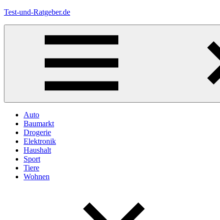
Zum
Test-und-Ratgeber.de
Inhalt
springen
Menü
Auto
Baumarkt
Drogerie
Elektronik
Haushalt
Sport
Tiere
Wohnen