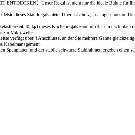
CKEN】Unser Regal ist nicht nur die ideale Bühne für Ihre Küch
eses Standregals bietet Überlastschutz, Leckageschutz und kann, we
eit: 45 kg) dieses Küchenregals kann um 4,1 cm nach oben oder un
is zur Mikrowelle
t über 4 Anschlüsse, an der Sie mehrere Geräte gleichzeitig auf
ches Kabelmanagement
latten und der stabile schwarze Stahlrahmen ergeben einen schic