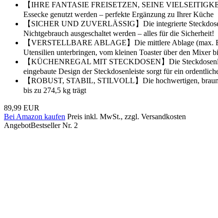
【IHRE FANTASIE FREISETZEN, SEINE VIELSEITIGKEIT ENTDE
Essecke genutzt werden – perfekte Ergänzung zu Ihrer Küche
【SICHER UND ZUVERLÄSSIG】Die integrierte Steckdosenleiste di
Nichtgebrauch ausgeschaltet werden – alles für die Sicherheit!
【VERSTELLBARE ABLAGE】Die mittlere Ablage (max. Belastbark
Utensilien unterbringen, vom kleinen Toaster über den Mixer b
【KÜCHENREGAL MIT STECKDOSEN】Die Steckdosenleiste verfüg
eingebaute Design der Steckdosenleiste sorgt für ein ordentli
【ROBUST, STABIL, STILVOLL】Die hochwertigen, braunen Spanp
bis zu 274,5 kg trägt
89,99 EUR
Bei Amazon kaufen
Preis inkl. MwSt., zzgl. Versandkosten
Angebot
Bestseller Nr. 2