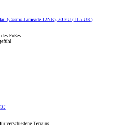
Blau (Cosmo-Limeade 12NE), 30 EU (11.5 UK)
 des Fußes
gefühl
 EU
r verschiedene Terrains