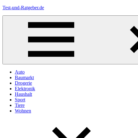
Zum
Test-und-Ratgeber.de
Inhalt
springen
Menü
Auto
Baumarkt
Drogerie
Elektronik
Haushalt
Sport
Tiere
Wohnen