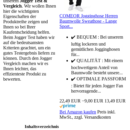
unserem
Jogger Test &
Vergleich
. Wir wollen Ihnen
hier die wichtigsten
COMEOR Jogginghose Herren
Eigenschaften der
Baumwolle Sweathose - Lange
Produktreihe zeigen und
Sport...
Ihnen so bei Ihrer
Kaufentscheidung helfen.
✔️ BEQUEM : Bei unserem
Beim Jogger Test haben wir
auf die bedeutsamsten
luftig lockeren und
Kriterien geachtet, um ein
gemütlichen Jogginghosen
gutes Testergebnis liefern zu
für...
können. Durch den Jogger
✔️ QUALITÄT : Mit einem
Vergleich machen wir es
hochwertigem Anteil von
Ihnen leichter, das
Baumwolle besteht unsere...
effizienteste Produkt zu
✔️ OPTIMALE PASSFORM
bewerten.
: Bietet für jeden Jogger Fan
hervorragende...
22,49 EUR
−9,00 EUR
13,49 EUR
Bei Amazon kaufen
Preis inkl.
MwSt., zzgl. Versandkosten
Inhaltsverzeichnis