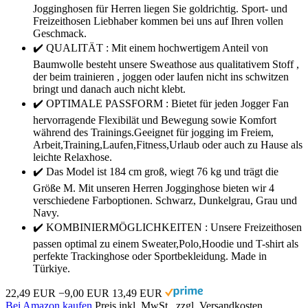
Jogginghosen für Herren liegen Sie goldrichtig. Sport- und
Freizeithosen Liebhaber kommen bei uns auf Ihren vollen
Geschmack.
✔️ QUALITÄT : Mit einem hochwertigem Anteil von
Baumwolle besteht unsere Sweathose aus qualitativem Stoff ,
der beim trainieren , joggen oder laufen nicht ins schwitzen
bringt und danach auch nicht klebt.
✔️ OPTIMALE PASSFORM : Bietet für jeden Jogger Fan
hervorragende Flexibilät und Bewegung sowie Komfort
während des Trainings.Geeignet für jogging im Freiem,
Arbeit,Training,Laufen,Fitness,Urlaub oder auch zu Hause als
leichte Relaxhose.
✔️ Das Model ist 184 cm groß, wiegt 76 kg und trägt die
Größe M. Mit unseren Herren Jogginghose bieten wir 4
verschiedene Farboptionen. Schwarz, Dunkelgrau, Grau und
Navy.
✔️ KOMBINIERMÖGLICHKEITEN : Unsere Freizeithosen
passen optimal zu einem Sweater,Polo,Hoodie und T-shirt als
perfekte Trackinghose oder Sportbekleidung. Made in
Türkiye.
22,49 EUR
−9,00 EUR
13,49 EUR
Bei Amazon kaufen
Preis inkl. MwSt., zzgl. Versandkosten