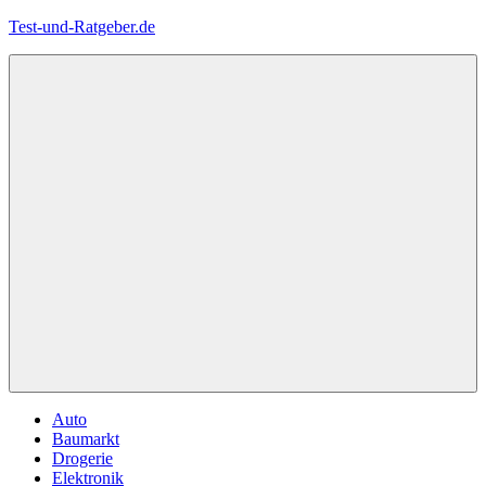
Zum
Test-und-Ratgeber.de
Inhalt
springen
Menü
Auto
Baumarkt
Drogerie
Elektronik