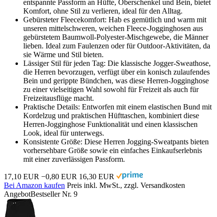
entspannte Passform an Hüfte, Oberschenkel und Bein, bietet
Komfort, ohne Stil zu verlieren, ideal für den Alltag.
Gebürsteter Fleecekomfort: Hab es gemütlich und warm mit
unseren mittelschweren, weichen Fleece-Jogginghosen aus
gebürstetem Baumwoll-Polyester-Mischgewebe, die Männer
lieben. Ideal zum Faulenzen oder für Outdoor-Aktivitäten, da
sie Wärme und Stil bieten.
Lässiger Stil für jeden Tag: Die klassische Jogger-Sweathose,
die Herren bevorzugen, verfügt über ein konisch zulaufendes
Bein und gerippte Bündchen, was diese Herren-Jogginghose
zu einer vielseitigen Wahl sowohl für Freizeit als auch für
Freizeitausflüge macht.
Praktische Details: Entworfen mit einem elastischen Bund mit
Kordelzug und praktischen Hüfttaschen, kombiniert diese
Herren-Jogginghose Funktionalität und einen klassischen
Look, ideal für unterwegs.
Konsistente Größe: Diese Herren Jogging-Sweatpants bieten
vorhersehbare Größe sowie ein einfaches Einkaufserlebnis
mit einer zuverlässigen Passform.
17,10 EUR
−0,80 EUR
16,30 EUR
Bei Amazon kaufen
Preis inkl. MwSt., zzgl. Versandkosten
Angebot
Bestseller Nr. 9