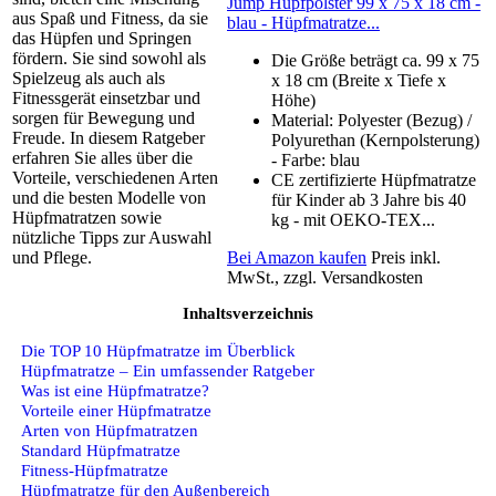
Jump Hüpfpolster 99 x 75 x 18 cm -
aus Spaß und Fitness, da sie
blau - Hüpfmatratze...
das Hüpfen und Springen
fördern. Sie sind sowohl als
Die Größe beträgt ca. 99 x 75
Spielzeug als auch als
x 18 cm (Breite x Tiefe x
Fitnessgerät einsetzbar und
Höhe)
sorgen für Bewegung und
Material: Polyester (Bezug) /
Freude. In diesem Ratgeber
Polyurethan (Kernpolsterung)
erfahren Sie alles über die
- Farbe: blau
Vorteile, verschiedenen Arten
CE zertifizierte Hüpfmatratze
und die besten Modelle von
für Kinder ab 3 Jahre bis 40
Hüpfmatratzen sowie
kg - mit OEKO-TEX...
nützliche Tipps zur Auswahl
und Pflege.
Bei Amazon kaufen
Preis inkl.
MwSt., zzgl. Versandkosten
Inhaltsverzeichnis
Die TOP 10 Hüpfmatratze im Überblick
Hüpfmatratze – Ein umfassender Ratgeber
Was ist eine Hüpfmatratze?
Vorteile einer Hüpfmatratze
Arten von Hüpfmatratzen
Standard Hüpfmatratze
Fitness-Hüpfmatratze
Hüpfmatratze für den Außenbereich