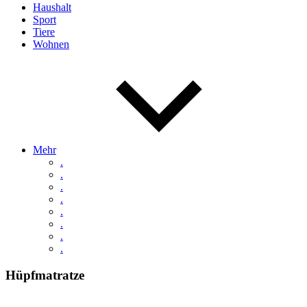
Haushalt
Sport
Tiere
Wohnen
Mehr
.
.
.
.
.
.
.
.
Hüpfmatratze