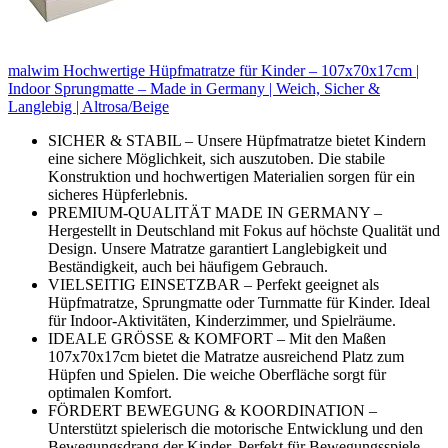
malwim Hochwertige Hüpfmatratze für Kinder – 107x70x17cm |
Indoor Sprungmatte – Made in Germany | Weich, Sicher &
Langlebig | Altrosa/Beige
SICHER & STABIL – Unsere Hüpfmatratze bietet Kindern
eine sichere Möglichkeit, sich auszutoben. Die stabile
Konstruktion und hochwertigen Materialien sorgen für ein
sicheres Hüpferlebnis.
PREMIUM-QUALITÄT MADE IN GERMANY –
Hergestellt in Deutschland mit Fokus auf höchste Qualität und
Design. Unsere Matratze garantiert Langlebigkeit und
Beständigkeit, auch bei häufigem Gebrauch.
VIELSEITIG EINSETZBAR – Perfekt geeignet als
Hüpfmatratze, Sprungmatte oder Turnmatte für Kinder. Ideal
für Indoor-Aktivitäten, Kinderzimmer, und Spielräume.
IDEALE GRÖSSE & KOMFORT – Mit den Maßen
107x70x17cm bietet die Matratze ausreichend Platz zum
Hüpfen und Spielen. Die weiche Oberfläche sorgt für
optimalen Komfort.
FÖRDERT BEWEGUNG & KOORDINATION –
Unterstützt spielerisch die motorische Entwicklung und den
Bewegungsdrang der Kinder. Perfekt für Bewegungsspiele