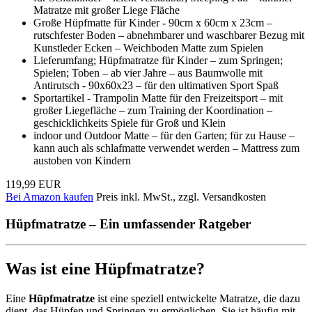
Matratze mit großer Liege Fläche
Große Hüpfmatte für Kinder - 90cm x 60cm x 23cm –
rutschfester Boden – abnehmbarer und waschbarer Bezug mit
Kunstleder Ecken – Weichboden Matte zum Spielen
Lieferumfang; Hüpfmatratze für Kinder – zum Springen;
Spielen; Toben – ab vier Jahre – aus Baumwolle mit
Antirutsch - 90x60x23 – für den ultimativen Sport Spaß
Sportartikel - Trampolin Matte für den Freizeitsport – mit
großer Liegefläche – zum Training der Koordination –
geschicklichkeits Spiele für Groß und Klein
indoor und Outdoor Matte – für den Garten; für zu Hause –
kann auch als schlafmatte verwendet werden – Mattress zum
austoben von Kindern
119,99 EUR
Bei Amazon kaufen
Preis inkl. MwSt., zzgl. Versandkosten
Hüpfmatratze – Ein umfassender Ratgeber
Was ist eine Hüpfmatratze?
Eine
Hüpfmatratze
ist eine speziell entwickelte Matratze, die dazu
dient, das Hüpfen und Springen zu ermöglichen. Sie ist häufig mit