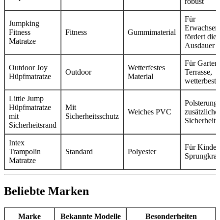
robust
Für
Jumpking
Erwachsen
Fitness
Fitness
Gummimaterial
fördert die
Matratze
Ausdauer
Für Garten
Outdoor Joy
Wetterfestes
Outdoor
Terrasse,
Hüpfmatratze
Material
wetterbest
Little Jump
Polsterung 
Hüpfmatratze
Mit
Weiches PVC
zusätzliche
mit
Sicherheitsschutz
Sicherheit
Sicherheitsrand
Intex
Für Kinder,
Trampolin
Standard
Polyester
Sprungkraf
Matratze
Beliebte Marken
Marke
Bekannte Modelle
Besonderheiten