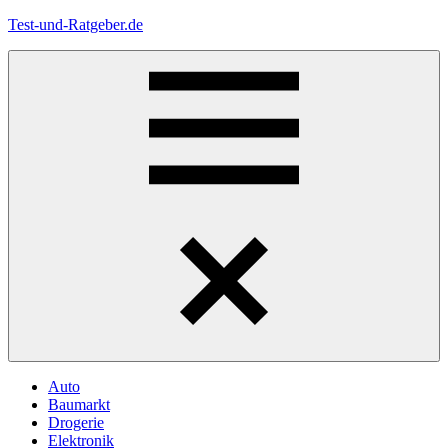
Zum
Test-und-Ratgeber.de
Inhalt
springen
Menü
Auto
Baumarkt
Drogerie
Elektronik