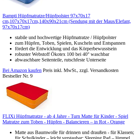
Bampti Hüpfmatratze/Hüpfpolster 97x70x17
cm,107x70x17cm,140x90x21cm (Sendung mit der Maus/Elefant,
97x70x17cm)
stabile und hochwertige Hüpfmatratze / Hüpfpolster
zum Hüpfen, Toben, Spielen, Kuscheln und Entspannen
fördert die Entwicklung und das Körperbewusstsein
robuster Webstoff Ökotex 100 bei 40° waschbar
abwaschbare Seitenteile, rutschfeste Unterseite
Bei Amazon kaufen
Preis inkl. MwSt., zzgl. Versandkosten
Bestseller Nr. 9
FLIXi Hüpfmatratze - ab 4 Jahre - Turn Matte für Kinder - Spiel
Matratze zum Toben - Hüpfen - Balancieren – in Rot - Orange
Matte aus Baumwolle für drinnen und draußen - für Klassen;
für Schulkinder – leicht verstaubar; Sleeping Pad – lümmel