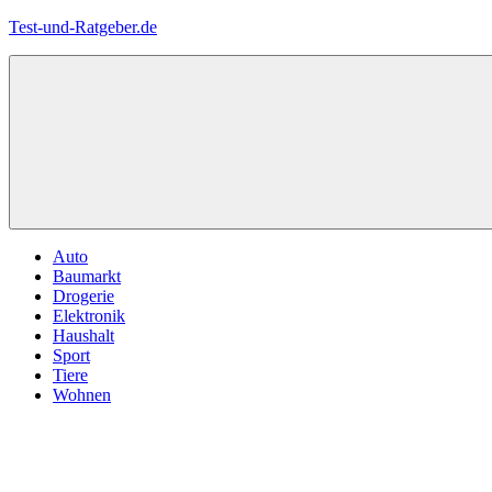
Zum
Test-und-Ratgeber.de
Inhalt
springen
Menü
Auto
Baumarkt
Drogerie
Elektronik
Haushalt
Sport
Tiere
Wohnen