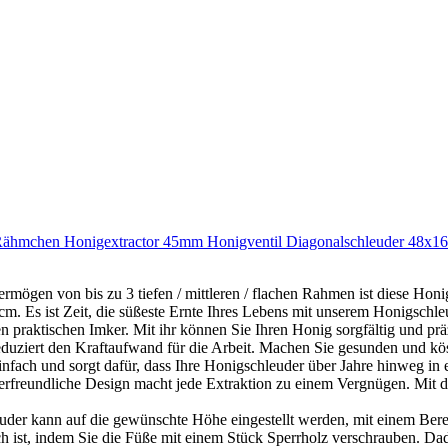
Rähmchen Honigextractor 45mm Honigventil Diagonalschleuder 48x16
gen von bis zu 3 tiefen / mittleren / flachen Rahmen ist diese Honig
m. Es ist Zeit, die süßeste Ernte Ihres Lebens mit unserem Honigschle
en praktischen Imker. Mit ihr können Sie Ihren Honig sorgfältig und pr
eduziert den Kraftaufwand für die Arbeit. Machen Sie gesunden und köst
infach und sorgt dafür, dass Ihre Honigschleuder über Jahre hinweg in e
rfreundliche Design macht jede Extraktion zu einem Vergnügen. Mit de
hleuder kann auf die gewünschte Höhe eingestellt werden, mit einem B
ch ist, indem Sie die Füße mit einem Stück Sperrholz verschrauben. Da