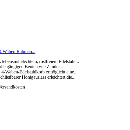
 4 Waben Rahmen...
 lebensmittelechtem, rostfreiem Edelstahl...
alle gängigen Beuten wie Zander...
e 4-Waben-Edelstahlkorb ermöglicht eine...
hließbarer Honigauslass erleichtert die...
 Versandkosten