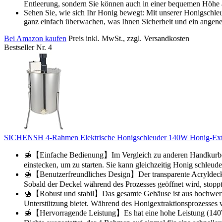
Entleerung, sondern Sie können auch in einer bequemen Höhe a
Sehen Sie, wie sich Ihr Honig bewegt: Mit unserer Honigschle
ganz einfach überwachen, was Ihnen Sicherheit und ein angeneh
Bei Amazon kaufen
Preis inkl. MwSt., zzgl. Versandkosten
Bestseller Nr. 4
SICHENSH 4-Rahmen Elektrische Honigschleuder 140W Honig-Extrakto
🍯【Einfache Bedienung】Im Vergleich zu anderen Handkurbelsch
einstecken, um zu starten. Sie kann gleichzeitig Honig schleude
🍯【Benutzerfreundliches Design】Der transparente Acryldeckel 
Sobald der Deckel während des Prozesses geöffnet wird, stopp
🍯【Robust und stabil】Das gesamte Gehäuse ist aus hochwertigem
Unterstützung bietet. Während des Honigextraktionsprozesses w
🍯【Hervorragende Leistung】Es hat eine hohe Leistung (140W) 