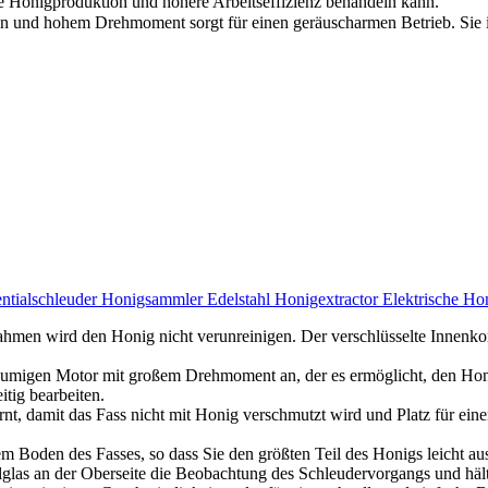
ere Honigproduktion und höhere Arbeitseffizienz behandeln kann.
d hohem Drehmoment sorgt für einen geräuscharmen Betrieb. Sie ist 
ialschleuder Honigsammler Edelstahl Honigextractor Elektrische Hon
men wird den Honig nicht verunreinigen. Der verschlüsselte Innenkorb
umigen Motor mit großem Drehmoment an, der es ermöglicht, den Honi
tig bearbeiten.
t, damit das Fass nicht mit Honig verschmutzt wird und Platz für einen
m Boden des Fasses, so dass Sie den größten Teil des Honigs leicht 
glas an der Oberseite die Beobachtung des Schleudervorgangs und hält