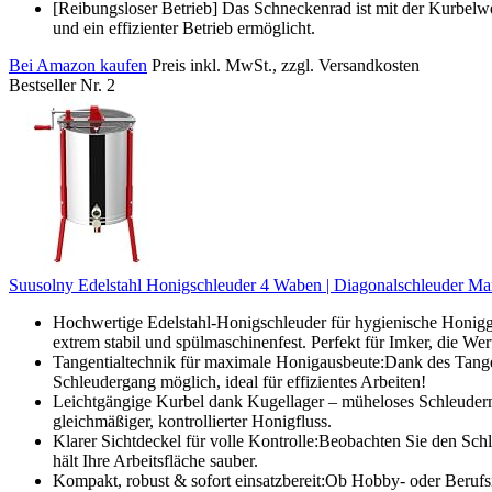
[Reibungsloser Betrieb] Das Schneckenrad ist mit der Kurbelw
und ein effizienter Betrieb ermöglicht.
Bei Amazon kaufen
Preis inkl. MwSt., zzgl. Versandkosten
Bestseller Nr. 2
Suusolny Edelstahl Honigschleuder 4 Waben | Diagonalschleuder Man
Hochwertige Edelstahl-Honigschleuder für hygienische Honiggew
extrem stabil und spülmaschinenfest. Perfekt für Imker, die We
Tangentialtechnik für maximale Honigausbeute:Dank des Tange
Schleudergang möglich, ideal für effizientes Arbeiten!
Leichtgängige Kurbel dank Kugellager – müheloses Schleudern
gleichmäßiger, kontrollierter Honigfluss.
Klarer Sichtdeckel für volle Kontrolle:Beobachten Sie den Schl
hält Ihre Arbeitsfläche sauber.
Kompakt, robust & sofort einsatzbereit:Ob Hobby- oder Berufsi