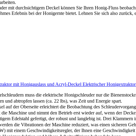
rbeiten.
uder mit durchsichtigem Deckel können Sie Ihren Honig-Fluss beobach
mes Erlebnis bei der Honigernte bietet. Lehnen Sie sich also zurück, 
r mit Honigauslass und Acryl-Deckel Elektrischer Honigextraktor G
leudern muss die elektrische Honigschleuder nur die Bienenstockrah
rn und abtropfen lassen (ca. 22 lbs), was Zeit und Energie spart.
auf der Oberseite erleichtert die Beobachtung des Schleudervorgangs
t die Maschine und nimmt den Betrieb erst wieder auf, wenn der Decke
 Edelstahl gefertigt, der robust und langlebig ist. Drei Klammern im 
erden die Vibrationen der Maschine reduziert, was einen sicheren Geb
mit einem Geschwindigkeitsregler, der Ihnen eine Geschwindigkeit v