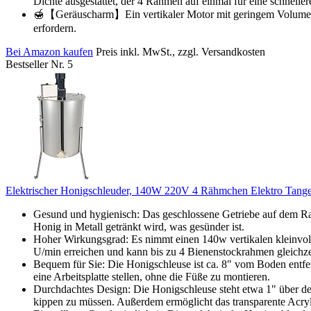
Dichte ausgestattet, der 4 Rahmen auf einmal für eine schnell
🍯【Geräuscharm】Ein vertikaler Motor mit geringem Volumen un
erfordern.
Bei Amazon kaufen
Preis inkl. MwSt., zzgl. Versandkosten
Bestseller Nr. 5
Elektrischer Honigschleuder, 140W 220V 4 Rähmchen Elektro Tangent
Gesund und hygienisch: Das geschlossene Getriebe auf dem Rah
Honig in Metall getränkt wird, was gesünder ist.
Hoher Wirkungsgrad: Es nimmt einen 140w vertikalen kleinvol
U/min erreichen und kann bis zu 4 Bienenstockrahmen gleichzei
Bequem für Sie: Die Honigschleuse ist ca. 8" vom Boden entfern
eine Arbeitsplatte stellen, ohne die Füße zu montieren.
Durchdachtes Design: Die Honigschleuse steht etwa 1" über de
kippen zu müssen. Außerdem ermöglicht das transparente Acryl