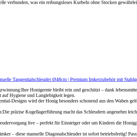
elle verbunden, was ein reibungsloses Kurbeln ohne Stocken gewährlei
uelle Tangentialschleuder Ø48cm | Premium Imkerzubehör mit Stahlges
innung:Ihre Honigernte bleibt rein und geschützt – dank lebensmittele
rt auf Hygiene und Langlebigkeit legen.
ntial-Designs wird der Honig besonders schonend aus den Waben gelös
:Die präzise Kugellagerführung macht das Schleudern angenehm leicht
eudervorgang live – perfekt für Einsteiger oder um Kindern die Honigp
mker – diese manuelle Diagonalschleuder ist sofort betriebsfertig! Pa